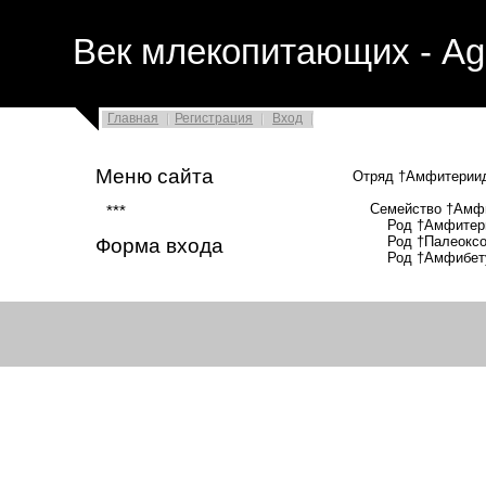
Век млекопитающих - Ag
Главная
Регистрация
Вход
Меню сайта
Отряд †Амфитерииды
Семейство †Амфите
***
Род †Амфитери
Род †Палеоксон
Форма входа
Род †Амфибету