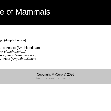
e of Mammals
 (Amphitheriida)
риевые (Amphitheriidae)
и (
Amphitherium
)
одоны (
Palaeoxonodon
)
лимы (
Amphibetulimus
)
Copyright MyCorp © 2026
Бесплатный хостинг
uCoz