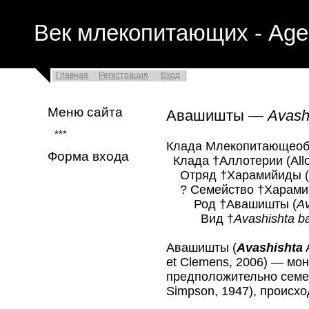
Век млекопитающих - Age
Главная
Регистрация
Вход
Меню сайта
Авашишты —
Avash
***
Клада Млекопитающеоб
Форма входа
Клада †Аллотерии (Allot
Отряд †Харамийиды (H
? Семейство †Харамий
Род †Авашишты (
Av
Вид †
Avashishta b
Авашишты (
Avashishta
et Clemens, 2006) — мо
предположительно семе
Simpson, 1947), происх