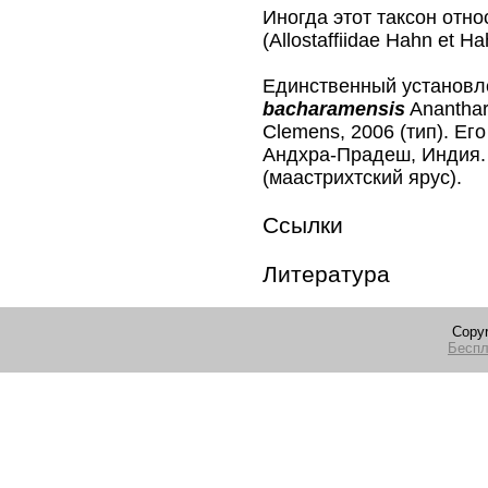
Иногда этот таксон отн
(Allostaffiidae Hahn et H
Единственный установ
bacharamensis
Ananthar
Clemens, 2006 (тип). Ег
Андхра-Прадеш, Индия.
(маастрихтский ярус).
Ссылки
Литература
Copyr
Беспл