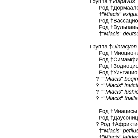
Группа †
Vulpavus
Род †Дормаалоци
†"
Miacis
"
exigu
Род †Вассацион
Род †Вульпавы
†"
Miacis
"
deuts
Группа †
Uintacyon
Род †Миоционы
Род †Симамфици
Род †Зодиоцион
Род †Уинтацион
? †"
Miacis
"
boqi
? †"
Miacis
"
invic
? †"
Miacis
"
lushi
? †"
Miacis
"
thail
Род †Миацисы 
Род †Даусоницио
? Род †Африктис
†"
Miacis
"
petilu
†"
Miacis
"
latide