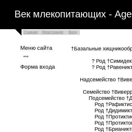
Век млекопитающих - Age
Главная
Регистрация
Вход
Меню сайта
†Базальные хищникообр
***
? Род †Симидект
Форма входа
? Род †Равеникти
Надсемейство †Виверр
Семейство †Виверраво
Подсемейство †Дидим
Род †Рафиктисы
Род †Дидимикти
Род †Протиктис
Род †Протиктои
Род †Брианиктис