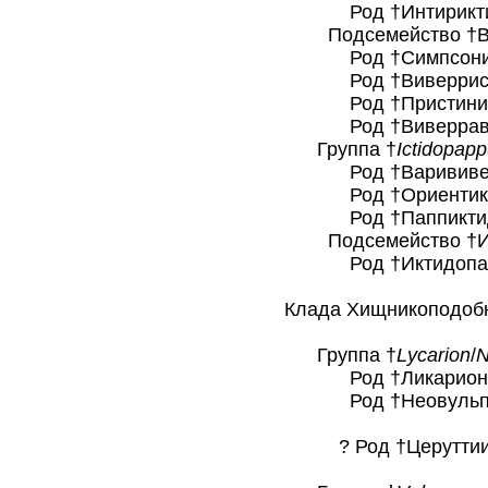
Род †Интириктис
Подсемейство †Вивер
Род †Симпсоникт
Род †Виверриск
Род †Пристиникт
Род †Виверравы
Группа †
Ictidopap
Род †Варививер
Род †Ориентикти
Род †Паппиктидо
Подсемейство †Иктид
Род †Иктидопапп
Клада Хищникоподобны
Группа †
Lycarion
/
N
Род †Ликарионы
Род †Неовульпа
? Род †Церуттии