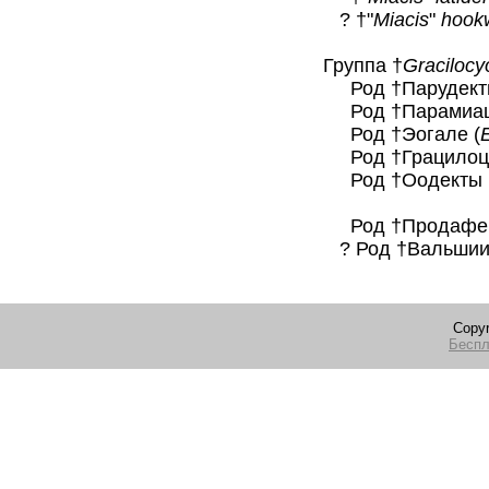
? †"
Miacis
"
hook
Группа †
Gracilocy
Род †Парудекты
Род †Парамиаци
Род †Эогале (
Род †Грацилоцио
Род †Оодекты 
Род †Продафен
? Род †Вальшии 
Copyr
Беспл