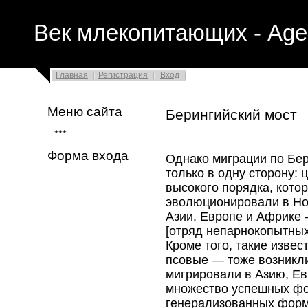
Век млекопитающих - Age
Главная
Регистрация
Вход
Меню сайта
Берингийский мост
***
Форма входа
Однако миграции по Бер
только в одну сторону:
высокого порядка, кото
эволюционировали в Но
Азии, Европе и Африке 
[отряд непарнокопытных
Кроме того, такие извес
псовые — тоже возникли
мигрировали в Азию, Ев
множество успешных фо
генерализованных форм 