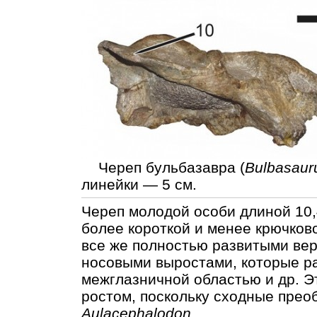
Череп бульбазавра (
Bulbasaur
линейки — 5 см.
Череп молодой особи длиной 10,
более короткой и менее крючков
все же полностью развитыми ве
носовыми выростами, которые р
межглазничной областью и др. Эт
ростом, поскольку сходные прео
Aulacephalodon
.