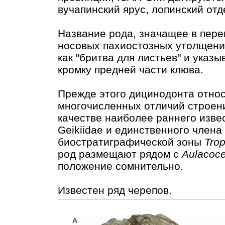
вучапинский ярус, лопинский отд
Название рода, значащее в пере
носовых пахиостозных утолщени
как "бритва для листьев" и указ
кромку предней части клюва.
Прежде этого дицинодонта отно
многочисленных отличий строени
качестве наиболее раннего изве
Geikiidae и единственного члена 
биостратиграфической зоны
Tro
род размещают рядом с
Aulacoc
положение сомнительно.
Известен ряд черепов.