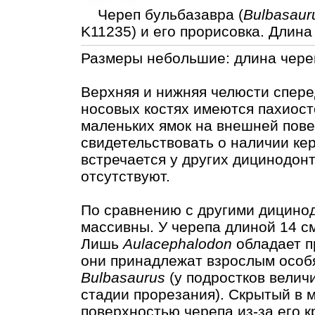
Череп бульбазавра (
Bulbasaur
K11235) и его прорисовка. Длин
Размеры небольшие: длина череп
Верхняя и нижняя челюсти спер
носовых костях имеются пахиос
маленьких ямок на внешней пов
свидетельствовать о наличии кер
встречается у других дицинодон
отсутствуют.
По сравнению с другими дицино
массивны. У черепа длиной 14 см
Лишь
Aulacephalodon
обладает п
они принадлежат взрослым особя
Bulbasaurus
(у подростков велич
стадии прорезания). Скрытый в 
поверхностью черепа из-за его к