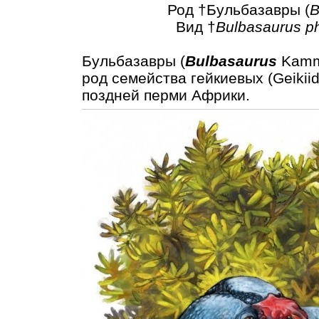
Род †Бульбазавры (
B
Вид †
Bulbasaurus ph
Бульбазавры (
Bulbasaurus
Kamme
род семейства гейкиевых (Geikii
поздней перми Африки.