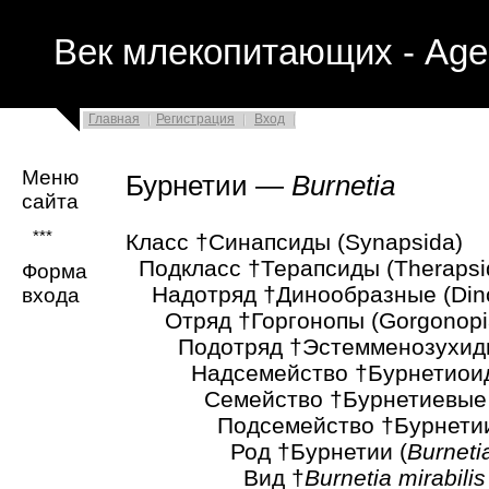
Век млекопитающих - Age
Главная
Регистрация
Вход
Меню
Бурнетии —
Burnetia
сайта
***
Класс †Синапсиды (Synapsida)
Подкласс †Терапсиды (Therapsi
Форма
Надотряд †Динообразные (Din
входа
Отряд †Горгонопы (Gorgonopi
Подотряд †Эстемменозухиды 
Надсемейство †Бурнетиоиды 
Семейство †Бурнетиевые (Bu
Подсемейство †Бурнетиины 
Род †Бурнетии (
Burneti
Вид †
Burnetia mirabilis