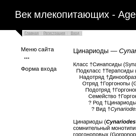
Век млекопитающих - Age
Главная
Регистрация
Вход
Меню сайта
Цинариоды —
Cynar
***
Класс †Синапсиды (Syna
Форма входа
Подкласс †Терапсиды (
Надотряд †Динообразн
Отряд †Горгонопы (Go
Подотряд †Горгонопи
Семейство †Горгоноп
? Род †Цинариоды
? Вид †
Cynariodes
Цинариоды (
Cynariodes
сомнительный монотипи
горгоноповых (Gorgonopi