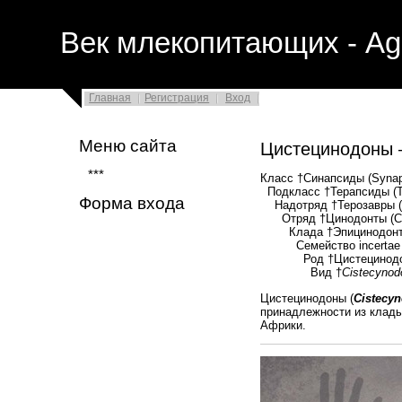
Век млекопитающих - Ag
Главная
Регистрация
Вход
Меню сайта
Цистецинодоны
***
Класс †Синапсиды (Synap
Подкласс †Терапсиды (Th
Форма входа
Надотряд †Терозавры (T
Отряд †Цинодонты (Cyn
Клада †Эпицинодонты (
Семейство incertae 
Род †Цистецинодон
Вид †
Cistecynod
Цистецинодоны (
Cistecy
принадлежности из клады 
Африки.