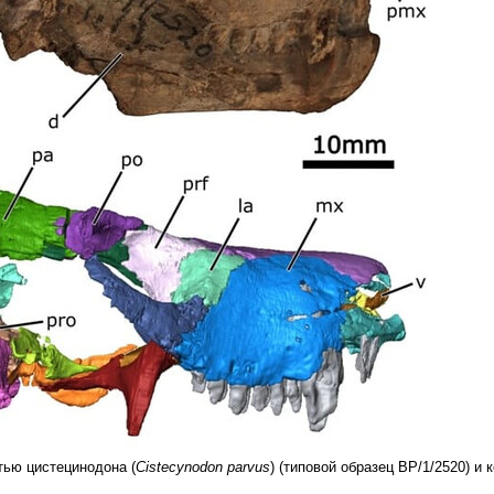
ью цистецинодона (
Cistecynodon parvus
) (типовой образец BP/1/2520) и