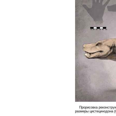
Прорисовка реконструиро
размеры цистецинодона (