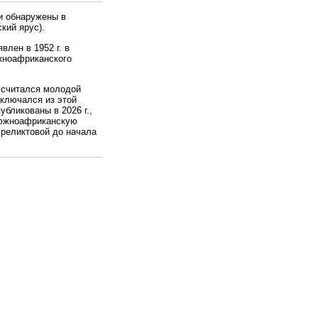
тки обнаружены в
ский ярус).
лен в 1952 г. в
жноафриканского
.
 считался молодой
сключался из этой
бликованы в 2026 г.,
южноафриканскую
 реликтовой до начала