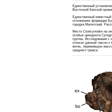
Единственный установл
Восточной Капской прови
Единственный известный 
отложениях формации Бу
городка Малетсвай. Расс
Место
Cistecynodon
на эв
особью цинодонта
Cynogn
группы. Исследование с 
относит данный таксон к
ветвь, пережившую массо
среднего триаса.