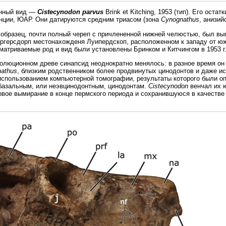
енный вид —
Cistecynodon parvus
Brink et Kitching, 1953 (тип). Его оста
нции, ЮАР. Они датируются средним триасом (зона
Cynognathus
, анизий
образец, почти полный череп с причлененной нижней челюстью, был выяв
ргерсдорп местонахожденя Луипердскоп, расположенном к западу от ю
матриваемые род и вид были установлены Бринком и Китчингом в 1953 г
олюционном древе синапсид неоднократно менялось: в разное время он
athus
, близким родственником более продвинутых цинодонтов и даже и
использованием компьютерной томографии, результаты которого были опу
 базальным, или неэвцинодонтным, цинодонтам.
Cistecynodon
венчал их 
вое вымирание в конце пермского периода и сохранившуюся в качестве