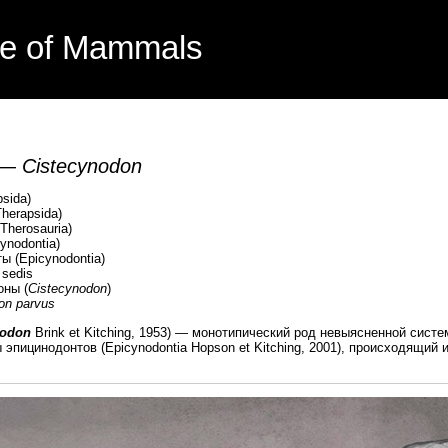
e of Mammals
 —
Cistecynodon
sida)
erapsida)
herosauria)
odontia)
Epicynodontia)
sedis
ы (
Cistecynodon
)
on parvus
nodon
Brink et Kitching, 1953) — монотипический род невыясненной сист
эпицинодонтов (Epicynodontia Hopson et Kitching, 2001), происходящий 