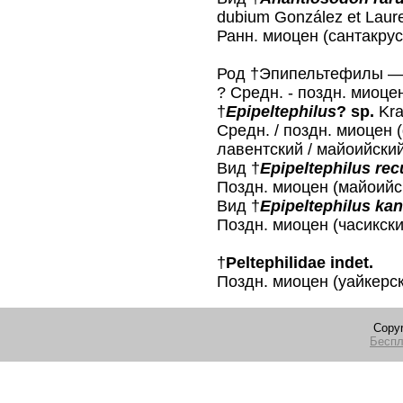
dubium González et Laur
Ранн. миоцен (сантакрус
Род †Эпипельтефилы 
? Средн. - поздн. миоце
†
Epipeltephilus
? sp.
Kra
Средн. / поздн. миоцен 
лавентский / майоийский
Вид †
Epipeltephilus re
Поздн. миоцен (майоийс
Вид †
Epipeltephilus kan
Поздн. миоцен (часикск
†
Peltephilidae indet.
Поздн. миоцен (уайкер
Copyr
Беспл