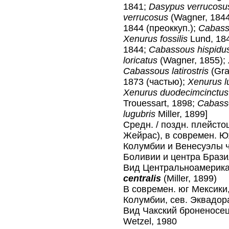
1841;
Dasypus verrucos
verrucosus
(Wagner, 184
1844 (преоккуп.);
Cabass
Xenurus fossilis
Lund, 18
1844;
Cabassous hispidu
loricatus
(Wagner, 1855);
Cabassous latirostris
(Gra
1873 (частью);
Xenurus l
Xenurus duodecimcinctus
Trouessart, 1898;
Cabasso
lugubris
Miller, 1899]
Средн. / поздн. плейсто
Жейрас), в современ. Юж
Колумбии и Венесуэлы 
Боливии и центра Браз
Вид Центральноамерик
centralis
(Miller, 1899)
В современ. юг Мексики,
Колумбии, сев. Эквадора
Вид Чакский броненос
Wetzel, 1980