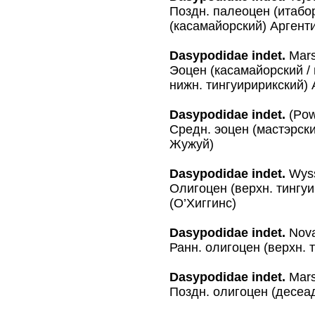
Поздн. палеоцен (итабор
(касамайорский) Аргент
Dasypodidae indet.
Marsh
Эоцен (касамайорский / 
нижн. тингуиририкский) 
Dasypodidae indet.
(Pow
Cредн. эоцен (мастэрски
Жужуй)
Dasypodidae indet.
Wyss
Олигоцен (верхн. тингуи
(О’Хиггинс)
Dasypodidae indet.
Nova
Ранн. олигоцен (верхн. 
Dasypodidae indet.
Mars
Поздн. олигоцен (десеа