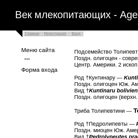
Век млекопитающих - Age
Главная
Регистрация
Вход
Меню сайта
Подсемейство Толипев
Поздн. олигоцен - совр
***
Центр. Америки. 2 ископ
Форма входа
Род †Кунтинару —
Kunt
Поздн. олигоцен Юж. Ам
Вид †
Kuntinaru bolivie
Поздн. олигоцен (верхн
T
Триба Толипевтини —
Род †Педролипевты —
Поздн. миоцен Юж. Амер
Вид †
Pedrolypeutes pra