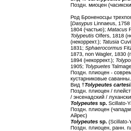
Поздн. миоцен (часикски
Род Броненосцы трехп
[
Dasypus
Linnaeus, 1758
1804 (частью);
Matacus
R
Tolypeutis
Olfers, 1818 (н
(некоррект.);
Tatusia
Cuvi
1831;
Sphaerocormus
Fit
1873, non Wagler, 1830 (
1894 (некоррект.);
Tolyp
1905;
Tolypuetes
Talmage 
Поздн. плиоцен - совре
кустарниковые саванны. 
Вид †
Tolypeutes cartesi
Поздн. плиоцен / плейс
/ энсенадский / луханск
Tolypeutes
sp.
Scillato-Y
Поздн. плиоцен (чападм
Айрес)
Tolypeutes
sp.
(Scillato-
Поздн. плиоцен, ранн. п