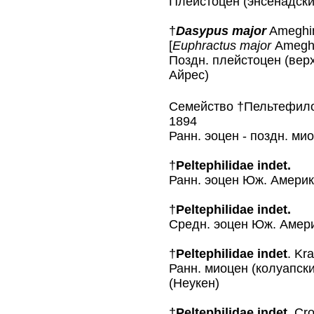
Плейстоцен (энсенадский
†
Dasypus major
Ameghin
[
Euphractus major
Ameghi
Поздн. плейстоцен (верх
Айрес)
Семейство †Пельтефи
1894
Ранн. эоцен - поздн. ми
†
Peltephilidae indet.
Ранн. эоцен Юж. Амери
†
Peltephilidae indet.
Средн. эоцен Юж. Амер
†
Peltephilidae indet
. Kr
Ранн. миоцен (колуапски
(Неукен)
†
Peltephilidae indet.
Crof