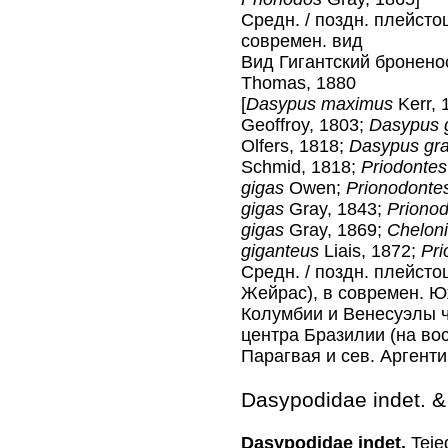
Средн. / поздн. плейсто
современ. вид
Вид Гигантский бронен
Thomas, 1880
[
Dasypus maximus
Kerr, 
Geoffroy, 1803;
Dasypus 
Olfers, 1818;
Dasypus gr
Schmid, 1818;
Priodontes
gigas
Owen;
Prionodonte
gigas
Gray, 1843;
Priono
gigas
Gray, 1869;
Cheloni
giganteus
Liais, 1872;
Pr
Средн. / поздн. плейсто
Жейрас), в современ. Юж
Колумбии и Венесуэлы 
центра Бразилии (на вост
Парагвая и сев. Аргент
Dasypodidae indet. & 
Dasypodidae indet.
Tejed