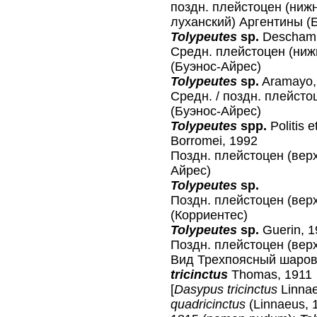
поздн. плейстоцен (нижн
луханский) Аргентины (
Tolypeutes
sp.
Deschamp
Средн. плейстоцен (нижн
(Буэнос-Айрес)
Tolypeutes
sp.
Aramayo,
Средн. / поздн. плейсто
(Буэнос-Айрес)
Tolypeutes
spр.
Politis 
Borromei, 1992
Поздн. плейстоцен (верх
Айрес)
Tolypeutes
sp.
Поздн. плейстоцен (вер
(Корриентес)
Tolypeutes
sp.
Guerin, 1
Поздн. плейстоцен (верх
Вид Трехпоясный шаро
tricinctus
Thomas, 1911
[
Dasypus tricinctus
Linnae
quadricinctus
(Linnaeus, 