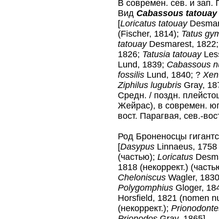
В современ. сев. и зап.
Вид
Cabassous tatouay
[
Loricatus tatouay
Desmar
(Fischer, 1814);
Tatus gy
tatouay
Desmarest, 1822
1826;
Tatusia tatouay
Les
Lund, 1839;
Cabassous n
fossilis
Lund, 1840; ?
Xen
Ziphilus lugubris
Gray, 18
Средн. / поздн. плейсто
Жейрас), в современ. юго
вост. Парагвая, сев.-вос
Род Броненосцы гигант
[
Dasypus
Linnaeus, 1758
(частью);
Loricatus
Desma
1818 (некоррект.) (часть
Cheloniscus
Wagler, 183
Polygomphius
Gloger, 18
Horsfield, 1821 (nomen 
(некоррект.);
Prionodonte
Prionodos
Gray, 1865]