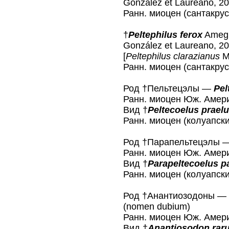
González et Laureano, 2
Ранн. миоцен (сантакрус
†
Peltephilus ferox
Amegh
González et Laureano, 2
[
Peltephilus clarazianus
Mo
Ранн. миоцен (сантакрус
Род †Пельтецэлы —
Pel
Ранн. миоцен Юж. Амери
Вид †
Peltecoelus prael
Ранн. миоцен (колуапски
Род †Парапельтецэлы 
Ранн. миоцен Юж. Амери
Вид †
Parapeltecoelus p
Ранн. миоцен (колуапски
Род †Анантиозодоны 
(nomen dubium)
Ранн. миоцен Юж. Амери
Вид †
Anantiosodon rar