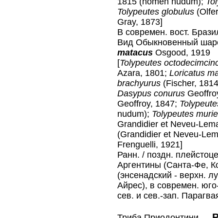
1815 (nomen nudum);
To
Tolypeutes globulus
(Olfe
Gray, 1873]
В современ. вост. Брази
Вид Обыкновенный шар
matacus
Osgood, 1919
[
Tolypeutes octodecimcin
Azara, 1801;
Loricatus m
brachyurus
(Fischer, 181
Dasypus conurus
Geoffro
Geoffroy, 1847;
Tolypeute
nudum);
Tolypeutes murie
Grandidier et Neveu-Lema
(Grandidier et Neveu-Lem
Frenguelli, 1921]
Ранн. / поздн. плейстоц
Аргентины (Санта-Фе, Ко
(энсенадский - верхн. л
Айрес), в современ. юго
сев. и сев.-зап. Парагва
P
Триба Приодонтини —