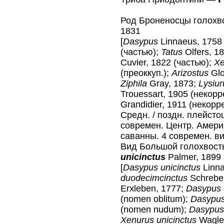
Род Броненосцы голох
1831
[
Dasypus
Linnaeus, 1758
(частью);
Tatus
Olfers, 1
Cuvier, 1822 (частью);
Xe
(преоккуп.);
Arizostus
Gl
Ziphila
Gray, 1873;
Lysiu
Trouessart, 1905 (некорр
Grandidier, 1911 (некорре
Средн. / поздн. плейсто
современ. Центр. Амери
саванны. 4 современ. в
Вид Большой голохвос
unicinctus
Palmer, 1899
[
Dasypus unicinctus
Linna
duodecimcinctus
Schreber
Erxleben, 1777;
Dasypus 
(nomen oblitum);
Dasypus
(nomen nudum);
Dasypus 
Xenurus unicinctus
Wagle