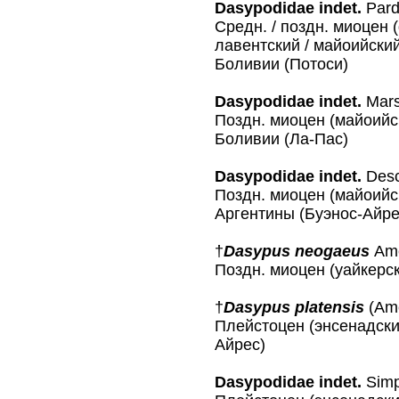
Dasypodidae indet.
Pard
Средн. / поздн. миоцен 
лавентский / майоийский
Боливии (Потоси)
Dasypodidae indet.
Mars
Поздн. миоцен (майоийск
Боливии (Ла-Пас)
Dasypodidae indet.
Des
Поздн. миоцен (майоийск
Аргентины (Буэнос-Айре
†
Dasypus neogaeus
Am
Поздн. миоцен (уайкерс
†
Dasypus platensis
(Am
Плейстоцен (энсенадски
Айрес)
Dasypodidae indet.
Simp