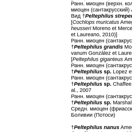
Ранн. миоцен (верхн. ко
миоцен (сантакрусский)
Вид †
Peltephilus strepe
[
Cochlops muricatus
Ameg
heusseri
Moreno et Merc
et Laureano, 2010)]
Ранн. миоцен (сантакрус
†
Peltephilus grandis
Mo
vanum González et Laure
[
Peltephilus giganteus
Am
Ранн. миоцен (сантакрус
†
Peltephilus
sp.
Lopez et
Ранн. миоцен (сантакру
†
Peltephilus
sp.
Chaffee,
al., 2007
Ранн. миоцен (сантакрус
†
Peltephilus
sp.
Marshal
Средн. миоцен (фриасски
Боливии (Потоси)
†
Peltephilus nanus
Ameg