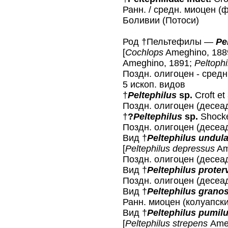
Ранн. / средн. миоцен (
Боливии (Потоси)
Род †Пельтефилы —
Pe
[
Cochlops
Ameghino, 188
Ameghino, 1891;
Peltophi
Поздн. олигоцен - сред
5 ископ. видов
†
Peltephilus
sp.
Croft et 
Поздн. олигоцен (десеа
†
?
Peltephilus
sp.
Shocke
Поздн. олигоцен (десеа
Вид †
Peltephilus undul
[
Peltephilus depressus
Am
Поздн. олигоцен (десеа
Вид †
Peltephilus proter
Поздн. олигоцен (десеа
Вид †
Peltephilus grano
Ранн. миоцен (колуапски
Вид †
Peltephilus pumil
[
Peltephilus strepens
Ame