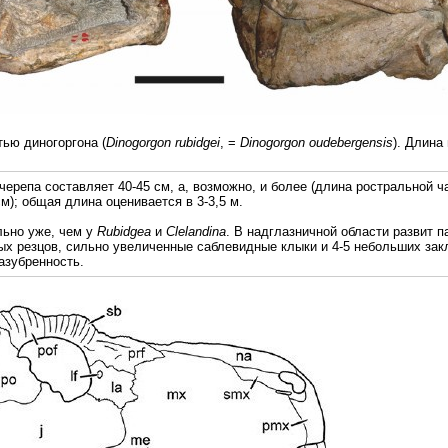
ю диногоргона (
Dinogorgon rubidgei
, =
Dinogorgon oudebergensis
). Длина
ерепа составляет 40-45 см, а, возможно, и более (длина ростральной ч
см); общая длина оценивается в 3-3,5 м.
льно уже, чем у
Rubidgea
и
Clelandina
. В надглазничной области развит п
ых резцов, сильно увеличенные саблевидные клыки и 4-5 небольших зак
азубренность.