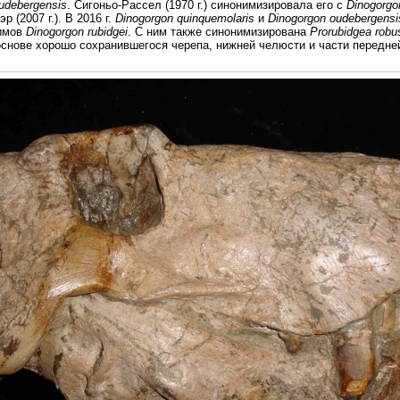
udebergensis
. Сигоньо-Рассел (1970 г.) синонимизировала его с
Dinogorgo
 (2007 г.). В 2016 г.
Dinogorgon quinquemolaris
и
Dinogorgon oudebergensi
имов
Dinogorgon rubidgei
. С ним также синонимизирована
Prorubidgea robu
основе хорошо сохранившегося черепа, нижней челюсти и части передне