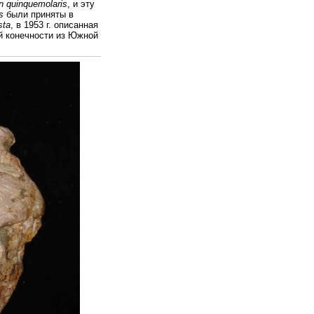
n quinquemolaris
, и эту
s
были приняты в
sta
, в 1953 г. описанная
й конечности из Южной