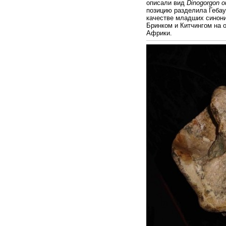
описали вид
Dinogorgon o
позицию разделила Гебауэр
качестве младших синон
Бринком и Китчингом на 
Африки.