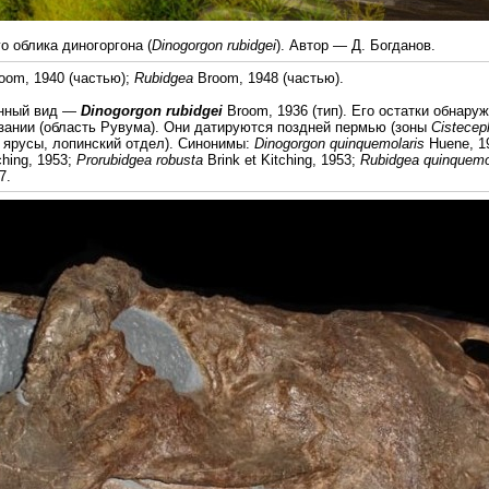
 облика диногоргона (
Dinogorgon rubidgei
). Автор — Д. Богданов.
oom, 1940 (частью);
Rubidgea
Broom, 1948 (частью).
енный вид —
Dinogorgon rubidgei
Broom, 1936 (тип). Его остатки обнар
нзании (область Рувума). Они датируются поздней пермью (зоны
Cistecep
й ярусы, лопинский отдел). Синонимы:
Dinogorgon quinquemolaris
Huene, 1
ching, 1953;
Prorubidgea robusta
Brink et Kitching, 1953;
Rubidgea quinquemo
7.