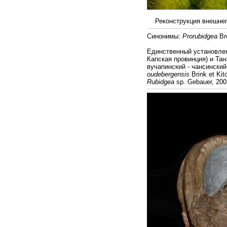
Реконструкция внешнего
Синонимы:
Prorubidgea
Br
Единственный установл
Капская провинция) и Та
вучапинский - чансински
oudebergensis
Brink et Kit
Rubidgea
sp. Gebauer, 200