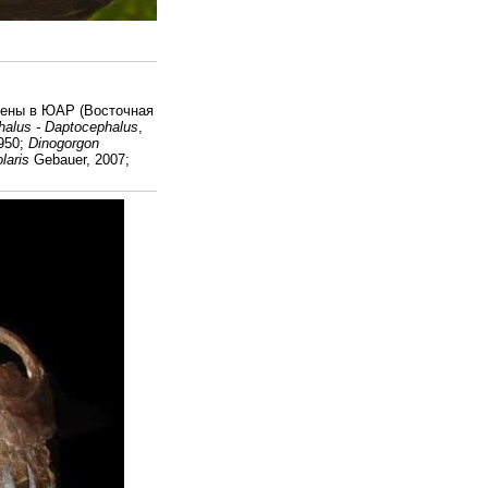
ужены в ЮАР (Восточная
halus - Daptocephalus
,
950;
Dinogorgon
laris
Gebauer, 2007;