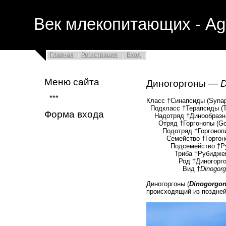
Век млекопитающих - Ag
Главная
Регистрация
Вход
Меню сайта
Диногоргоны —
D
***
Класс †Синапсиды (Synap
Подкласс †Терапсиды (Th
Форма входа
Надотряд †Динообразны
Отряд †Горгонопы (Gor
Подотряд †Горгонопиды
Семейство †Горгонопо
Подсемейство †Рубид
Триба †Рубиджеини (
Род †Диногоргон
Вид †
Dinogorg
Диногоргоны (
Dinogorgo
происходящий из поздне