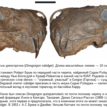
ю диногоргона (
Dinogorgon rubidgei
). Длина масштабных линеек — 10 см
 установил Роберт Брум по передней части черепа, найденной Сидни Руб
 между Нью-Бетесдой и Храаф-Рейнетом в южной части ЮАР. Родовое 
греческих слов deinos — "огромный, ужасный" и Gorgon (Горгона) — сущ
 Видовой эпитет
rubidgei
присвоен в честь внука Сидни Рубиджа — палео
тельный вклад в изучение терапсид из бассейна Карру.
н Хюне был описан
Dinogorgon quinquemolaris
по почти полному черепу и 
й формации Усили в Кингори, Танзания. Дениз Сигоньо-Рассел (1989 г.) и
дным, хотя первая и предполагала, что в конечном итоге он может оказ
idgei
. В 1953 г. А.С Бринк и Джеймс Уильям Китчинг по почти полному 