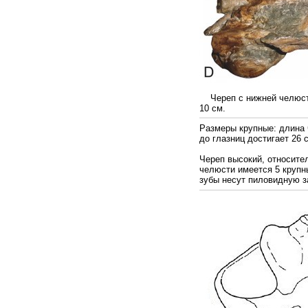
Череп с нижней челюсть
10 см.
Размеры крупные: длина ч
до глазниц достигает 26 
Череп высокий, относите
челюсти имеется 5 крупн
зубы несут пиловидную з