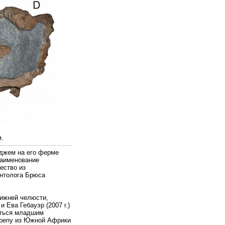
.
иджем на его ферме
наименование
ество из
нтолога Брюса
нижней челюсти,
 Ева Гебауэр (2007 г.)
аться младшим
черепу из Южной Африки