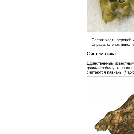
Слева: часть верхней ч
Справа: слепок неполно
Систематика
Единственным известным
quadratirostris
установлен
считаются павианы (
Papi