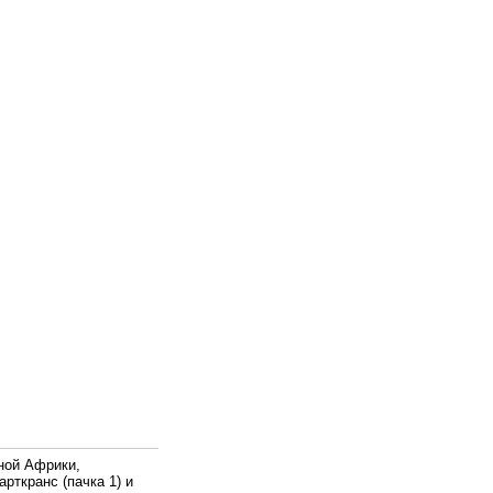
ной Африки,
рткранс (пачка 1) и