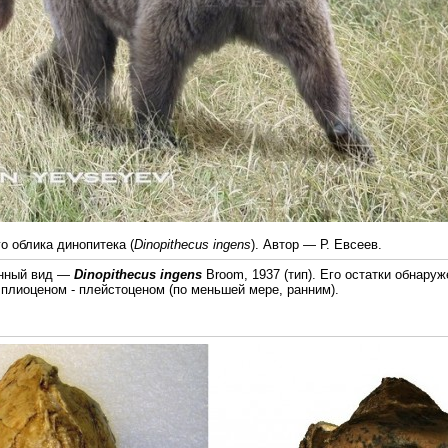
 облика динопитека (
Dinopithecus ingens
). Автор — Р. Евсеев.
енный вид —
Dinopithecus ingens
Broom, 1937 (тип). Его остатки обнар
плиоценом - плейстоценом (по меньшей мере, ранним).