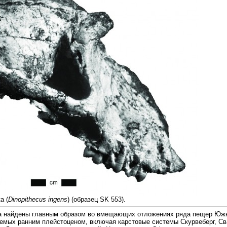
а (
Dinopithecus ingens
) (образец SK 553).
а найдены главным образом во вмещающих отложениях ряда пещер Юж
емых ранним плейстоценом, включая карстовые системы Скурвеберг, Сва