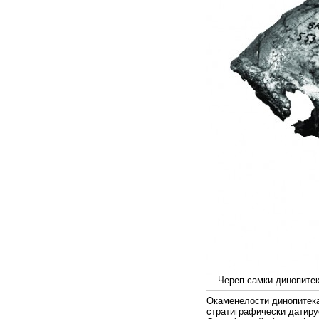
Череп самки динопитек
Окаменелости динопитек
стратиграфически датиру