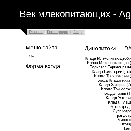
Век млекопитающих - Ag
Главная
Регистрация
Вход
Меню сайта
Динопитеки —
Di
***
Клада Млекопитающеобра
Класс Млекопитающие (
Форма входа
Подкласс Териеобразные
Клада Голотерии (Holot
Клада Трехнотерии (Tr
Клада Кладотерии (Cl
Клада Затерии (Zath
Клада Трибосфениды 
Клада Терии (The
Клада Эвтерии (E
Клада Плацентарны
Магнотряд Бореоэв
Суперотряд Эвархон
Грандотряд Эварх
Миротряд Примато
Отряд Приматы
Подотряд Сухонос