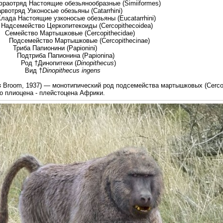
ящие обезьянообразные (Simiiformes)
сые обезьяны (Catarrhini)
узконосые обезьяны (Eucatarrhini)
ркопитекоиды (Cercopithecoidea)
ышковые (Cercopithecidae)
артышковые (Cercopithecinae)
ини (Papionini)
ионина (Papionina)
опитеки (
Dinopithecus
)
 †
Dinopithecus ingens
s
Broom, 1937) — монотипический род подсемейства мартышковых (Cercopit
о плиоцена - плейстоцена Африки.