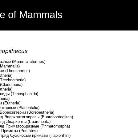
e of Mammals
nopithecus
зные (Mammaliaformes)
Mammalia)
 (Theriiformes)
heria)
echnotheria)
adotheria)
eria)
(Tribosphenida)
ria)
utheria)
е (Placentalia)
терии (Boreoeutheria)
тоглиресы (Euarchontoglires)
онты (Euarchonta)
образные (Primatomorpha)
 (Primates)
ые приматы (Haplorrhini)