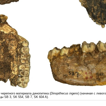
репного материала динопитека (
Dinopithecus ingens
) (начиная с левог
ы SB 3, SK 554, SB 7, SK 604 A).