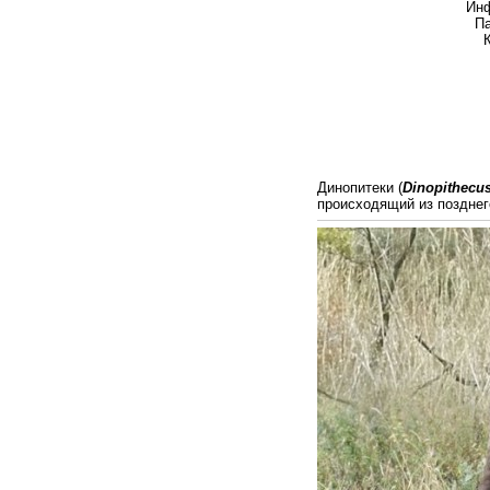
Инфраотряд Насто
Парвотряд Узконо
Клада Настоящие 
Надсемейство Це
Семейство Март
Подсемейство М
Триба Папион
Подтриба Пап
Род †Дин
Вид
Динопитеки (
Dinopithecu
происходящий из позднег