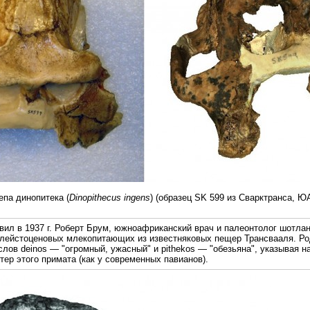
па динопитека (
Dinopithecus ingens
) (образец SK 599 из Сварктранса, Ю
овил в 1937 г. Роберт Брум, южноафриканский врач и палеонтолог шотла
плейстоценовых млекопитающих из известняковых пещер Трансвааля. Р
слов deinos — "огромный, ужасный" и pithekos — "обезьяна", указывая н
тер этого примата (как у современных павианов).