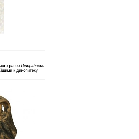
мого ранее
Dinopithecus
йшими к динопитеку