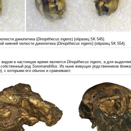
елюсти динопитека (
Dinopithecus ingens
) (образец SK 545).
й нижней челюсти динопитека (
Dinopithecus ingens
) (образец SK 554).
 видом в настоящее время является
Dinopithecus ingens
, а для выделяе
 собственный род
Soromandrillus
. Из ныне живущих родственников ближа
o
), с которыми его обычно и сравнивают.