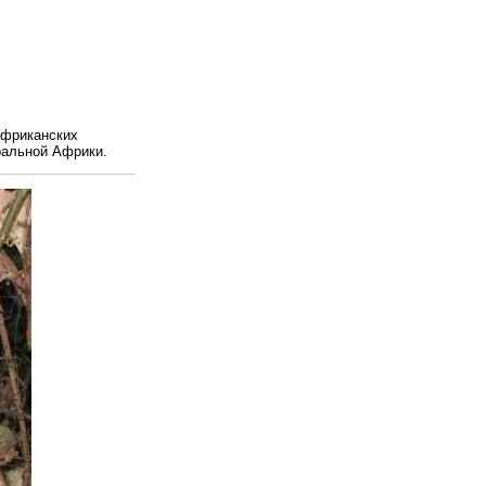
африканских
ральной Африки.