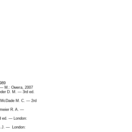
989
— М.: Омега, 2007
der D. M. — 3rd ed.
., McDade M. C. — 2rd
meier R. A. —
nd ed. — London:
na J. — London: