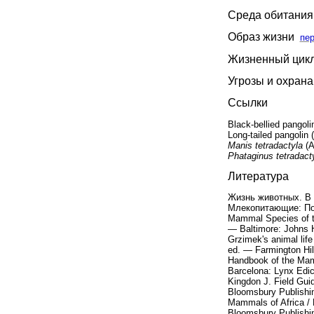
Среда обитания
Образ жизни
пе
Жизненный цик
Угрозы и охрана
Ссылки
Black-bellied pangol
Long-tailed pangolin
Manis tetradactyla
(A
Phataginus tetradact
Литература
Жизнь животных. В 7
Млекопитающие: Пол
Mammal Species of t
— Baltimore: Johns H
Grzimek's animal lif
ed. — Farmington Hil
Handbook of the Mam
Barcelona: Lynx Edi
Kingdon J. Field Gui
Bloomsbury Publishi
Mammals of Africa / 
Bloomsbury Publishi