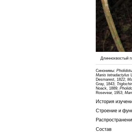
Длиннохвостый па
Синонимы:
Pholidot
Manis tetradactylus
L
Desmarest, 1822;
Ma
Gray, 1843;
Triglochi
Noack, 1889;
Pholido
Rosevear, 1953;
Man
История изучен
Строение и фун
Распространени
Состав