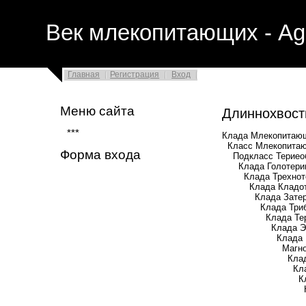
Век млекопитающих - Ag
Главная
Регистрация
Вход
Меню сайта
Длиннохвост
***
Клада Млекопитающ
Класс Млекопитаю
Форма входа
Подкласс Териеобр
Клада Голотерии (
Клада Трехнотери
Клада Кладотерии
Клада Затерии 
Клада Трибосфе
Клада Терии (
Клада Эвтерии
Клада Плацент
Магнотряд Боре
Клада Скроти
Клада Фереву
Клада Фер
Клада Пангол
Отряд Панго