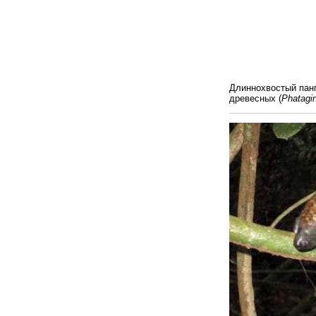
Подотряд Эв
Надсемейст
Семейство 
Подсемейство
Род Пангол
Под
Вид Длинн
Длиннохвостый панг
древесных (
Phatagi