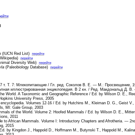
рейти
л
in (IUCN Red List)
перейти
 (Wikipedia)
перейти
nimal Diversity Web)
перейти
yla
(Paleobiology Database)
перейти
 т. Т. 7: Млекопитающие / Гл. ред. Соколов В. Е. — М.: Просвещение, 1
ная иллюстрированная энциклопедия. В 2 кн. / Ред. Макдональд Д. В. 
he World. A Taxonomic and Geographic Reference / Ed. by Wilson D. E., Ree
opkins University Press, 2005
e encyclopedia. Volumes 12-16 / Ed. by Hutchins M., Kleiman D. G., Geist V
ls, MI: Gale Group, 2003
mals of the World. Volume 2: Hoofed Mammals / Ed. by Wilson D. E., Mitter
cions, 2011
de to African Mammals. Volume I: Introductory Chapters and Afrotheria. — 2
ng, 2015
Ed. by Kingdon J., Happold D., Hoffmann M., Butynski T., Happold M., Kali
ng, 2013