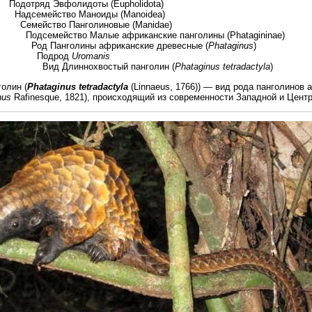
фолидоты (Eupholidota)
во Маноиды (Manoidea)
Панголиновые (Manidae)
 Малые африканские панголины (Phatagininae)
ины африканские древесные (
Phataginus
)
род
Uromanis
охвостый панголин (
Phataginus tetradactyla
)
олин (
Phataginus tetradactyla
(Linnaeus, 1766)) — вид рода панголинов 
nus
Rafinesque, 1821), происходящий из современности Западной и Цент