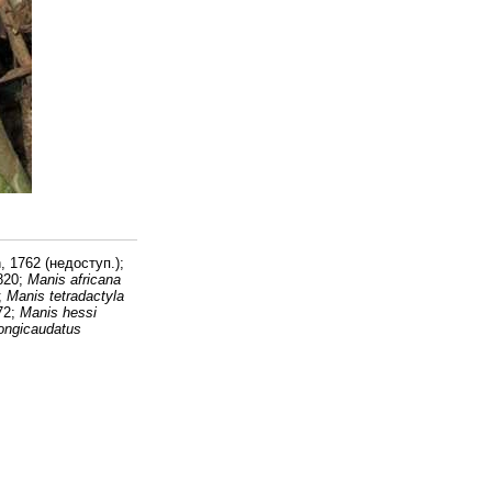
, 1762 (недоступ.);
820;
Manis africana
;
Manis tetradactyla
72;
Manis hessi
ongicaudatus