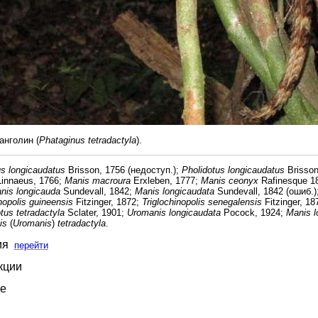
нголин (
Phataginus tetradactyla
).
us longicaudatus
Brisson, 1756 (недоступ.);
Pholidotus longicaudatus
Brisson
innaeus, 1766;
Manis macroura
Erxleben, 1777;
Manis ceonyx
Rafinesque 1
nis longicauda
Sundevall, 1842;
Manis longicaudata
Sundevall, 1842 (ошиб.)
nopolis guineensis
Fitzinger, 1872;
Triglochinopolis senegalensis
Fitzinger, 18
tus tetradactyla
Sclater, 1901;
Uromanis longicaudata
Pocock, 1924;
Manis l
is
(
Uromanis
)
tetradactyla
.
ия
перейти
кции
е