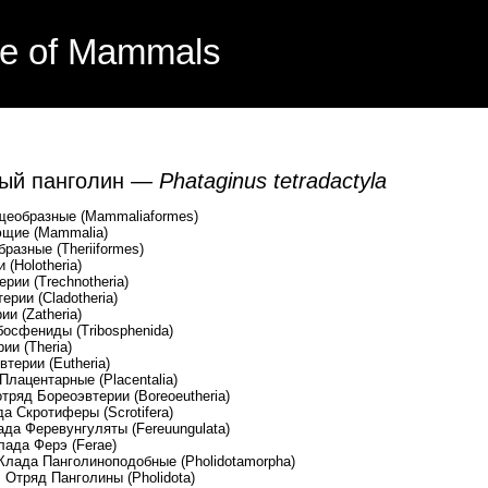
e of Mammals
ый панголин —
Phataginus tetradactyla
еобразные (Mammaliaformes)
щие (Mammalia)
азные (Theriiformes)
Holotheria)
и (Trechnotheria)
 (Cladotheria)
(Zatheria)
ниды (Tribosphenida)
Theria)
 (Eutheria)
арные (Placentalia)
оэвтерии (Boreoeutheria)
феры (Scrotifera)
нгуляты (Fereuungulata)
э (Ferae)
иноподобные (Pholidotamorpha)
лины (Pholidota)