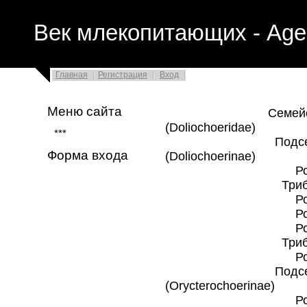
Век млекопитающих - Age
Главная
Регистрация
Вход
Меню сайта
Семейство †Д
(Doliochoeridae)
***
Подсемейство
Форма входа
(Doliochoerinae)
Род †Таук
Триба †Долиохер
Род †Доли
Род †Пекар
Род †Барбе
Триба †Схизохер
Род †Схиз
Подсемейство 
(Orycterochoerinae)
Род †Бран