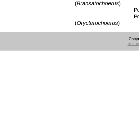
(
Bransatochoerus
)
Род †Лоран
Род †Орик
(
Orycterochoerus
)
Copyr
Беспл