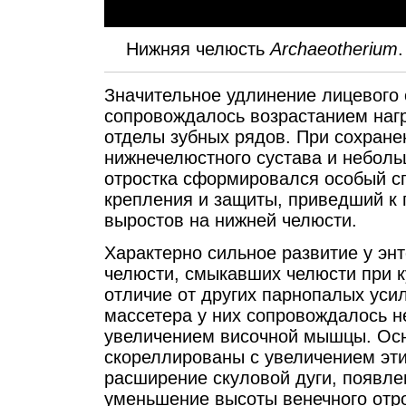
Нижняя челюсть
Archaeotherium
Значительное удлинение лицевого 
сопровождалось возрастанием наг
отделы зубных рядов. При сохране
нижнечелюстного сустава и неболь
отростка сформировался особый с
крепления и защиты, приведший к 
выростов на нижней челюсти.
Характерно сильное развитие у эн
челюсти, смыкавших челюсти при к
отличие от других парнопалых ус
массетера у них сопровождалось н
увеличением височной мышцы. Осн
скореллированы с увеличением эт
расширение скуловой дуги, появле
уменьшение высоты венечного отро