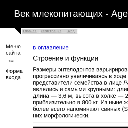
Век млекопитающих - Age
Главная
Регистрация
Вход
Меню
в оглавление
сайта
Строение и функции
***
Размеры энтелодонтов варьирирова
Форма
прогрессивно увеличиваясь в ходе
входа
представители семейства в лице
P
являлись и самыми крупными: длин
длина — 3,6 м, высота в холке — 
приблизительно в 800 кг. Из ныне
более всего напоминают свиных (S
них морфологически.