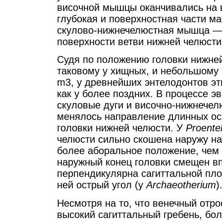
височной мышцы оканчивались на 
глубокая и поверхностная части ма
скулово-нижнечелюстная мышца — 
поверхности ветви нижней челюсти
Судя по положению головки нижне
таковому у хищных, и небольшому
m3, у древнейших энтелодонтов эт
как у более поздних. В процессе 
скуловые дуги и височно-нижнечел
менялось направление длинных осе
головки нижней челюсти. У
Proente
челюсти сильно скошена наружу н
более аборальное положение, чем в
наружный конец головки смещен вп
перпендикулярна сагиттальной пло
ней острый угол (у
Archaeotherium
)
Несмотря на то, что венечный отр
высокий сагиттальный гребень, бо