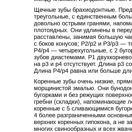
Щечные зубы брахиодонтные. Пред
треугольные, с единственным боль
довольно острыми гранями, напом
плотоядных. Они удлинены в пере
расставлены, занимая большую час
с боков конусов; Р2/р2 и Р3/р3 — 
Р4/р4 — четырехугольные, с 2 буго
зубов диастемами. Р1 двухкорнево
на р3 и р4 отсутствует. Длина р3 
Длина Р4/р4 равна или больше дл
Коренные зубы очень низкие, прямо
морщинистой эмалью. Они бунодон
бугорками и без режущих поверхно
гребни (складки), напоминающие л
коренные с 5 сливающимися бугорк
4 более разграниченными основным
верхних коренных гипокона, а не з
многих свинообразных и всех жвач