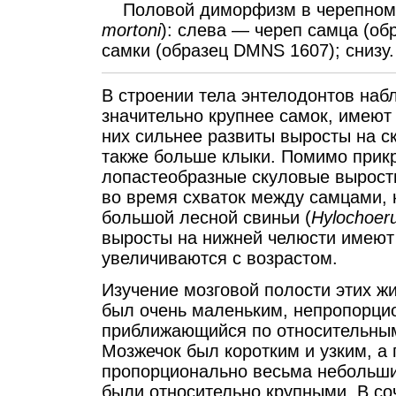
Половой диморфизм в черепном с
mortoni
): слева — череп самца (о
самки (образец DMNS 1607); снизу
В строении тела энтелодонтов на
значительно крупнее самок, имеют
них сильнее развиты выросты на с
также больше клыки. Помимо прик
лопастеобразные скуловые вырост
во время схваток между самцами, 
большой лесной свиньи (
Hylochoer
выросты на нижней челюсти имеют
увеличиваются с возрастом.
Изучение мозговой полости этих жи
был очень маленьким, непропорци
приближающийся по относительным
Мозжечок был коротким и узким, а
пропорционально весьма небольш
были относительно крупными. В с