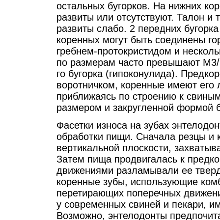
остальных бугорков. На нижних ко
развиты или отсутствуют. Талон и
развиты слабо. 2 передних бугорка
коренных могут быть соединены г
гребнем-протокристидом и несколь
по размерам часто превышают М3/m
го бугорка (гипоконулида). Предк
воротничком, коренные имеют его 
приближаясь по строению к свины
размером и закругленной формой 
Фасетки износа на зубах энтелодо
обработки пищи. Сначала резцы и
вертикальной плоскости, захватыв
Затем пища продвигалась к предк
движениями разламывали ее тверд
коренные зубы, использующие ком
перетирающих поперечных движени
у современных свиней и пекари, и
Возможно, энтелодонты предпочит