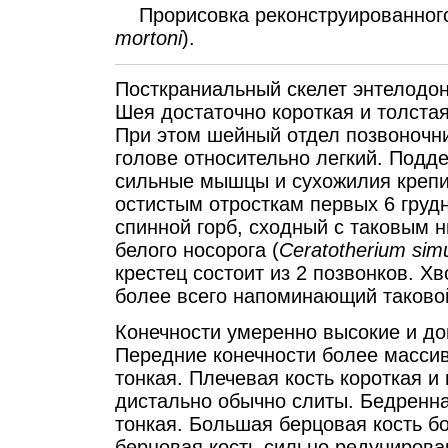
Прорисовка реконструированного 
mortoni
).
Посткраниальный скелет энтелодо
Шея достаточно короткая и толста
При этом шейный отдел позвоночни
голове относительно легкий. Под
сильные мышцы и сухожилия крепи
остистым отросткам первых 6 груд
спинной горб, сходный с таковым 
белого носорога (
Ceratotherium si
крестец состоит из 2 позвонков. Х
более всего напоминающий таковой
Конечности умеренно высокие и дов
Передние конечности более массив
тонкая. Плечевая кость короткая и
дистально обычно слиты. Бедренна
тонкая. Большая берцовая кость б
берцовая кость сильно редуцирова