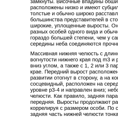
замкнуты. Височные впадины обш
расположены низко и имеют субци
толстые и обычно широко расставл
большинства представителей в сто
широкие, уплощенные выросты. Он
разных особей одного вида и обыч
гораздо большей степени, чем у с
середины неба соединяются проч
Массивная нижняя челюсть с дли
вогнутости нижнего края под m3 и
вниз углом, а также с 1, 2 или 3 
крае. Передний вырост расположен
развитии отогнут в сторону, а на к
сосцевидный, расположен на серед
уровне р3-4 и направлен вниз; не
челюсти. Как правило, задняя пара
передняя. Выросты продолжают рас
коррелируя с размером особи. По 
задняя часть нижней челюсти тонк