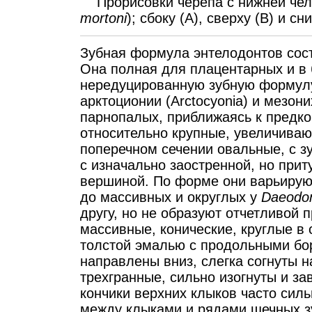
Прорисовки черепа с нижней чел
mortoni
); сбоку (А), сверху (В) и сн
Зубная формула энтелодонтов соста
Она полная для плацентарных и в
нередуцированную зубную формулу
арктоционии (Arctocyonia) и мезон
парнопалых, приближаясь к предк
относительно крупные, увеличивающи
поперечном сечении овальные, с з
с изначально заостренной, но при
вершиной. По форме они варьирую
до массивных и округлых у
Daeodo
другу, но не образуют отчетливой
массивные, конические, круглые в 
толстой эмалью с продольными бо
направлены вниз, слегка согнуты н
трехгранные, сильно изогнуты и за
кончики верхних клыков часто силь
между клыками и рядами щечных з