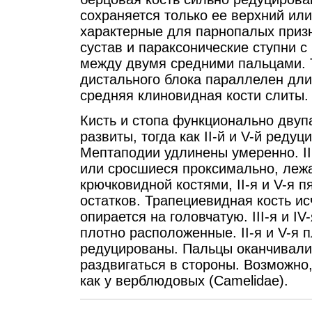
сохраняется только ее верхний ил
характерные для парнопалых призн
сустав и параксонические ступни 
между двумя средними пальцами. Т
дистального блока параллелен дли
средняя клиновидная кости слиты.
Кисть и стопа функционально двупа
развиты, тогда как II-й и V-й реду
Мептаподии удлинены умеренно. III
или сросшиеся проксимально, лежа
крючковидной костями, II-я и V-я 
остатков. Трапециевидная кость и
опирается на головчатую. III-я и I
плотно расположенные. II-я и V-я
редуцированы. Пальцы оканчивали
раздвигаться в стороны. Возможно,
как у верблюдовых (Camelidae).