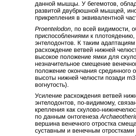
данной мышцы. У бегемотов, обла
развитой двубрюшной мышцей, иног
прикрепления в эквивалентной час
Proentelodon
, по всей видимости,
приспособлениями к плотоядению, 
энтелодонтов. К таким адаптациям
расхождение ветвей нижней челюст
высокое положение ямки для скул
незначительное смещение венечног
положение окончания срединного о
высоты нижней челюсти позади m3 
вогнутость).
Усиление расхождения ветвей нижн
энтелодонтов, по-видимому, связа
крепления как скулово-нижнечелю
по данным онтогенеза
Archaeother
вершина венечного отростка смещ
суставным и венечным отростками