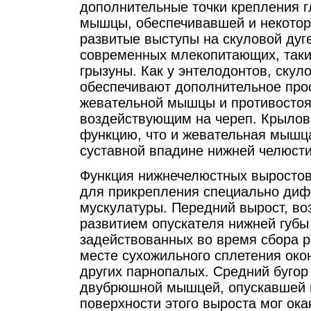
дополнительные точки крепления г
мышцы, обеспечивавшей и некотор
развитые выступы на скуловой дуг
современных млекопитающих, таких
грызуны. Как у энтелодонтов, ску
обеспечивают дополнительное про
жевательной мышцы и противостоя
воздействующим на череп. Крыло
функцию, что и жевательная мышца
суставной впадине нижней челюст
Функция нижнечелюстных выростов 
для прикрепления специально ди
мускулатуры. Передний вырост, во
развитием опускателя нижней губы
задействованных во время сбора р
месте сухожильного сплетения око
других парнопалых. Средний бугор 
двубрюшной мышцей, опускавшей 
поверхности этого выроста мог ок