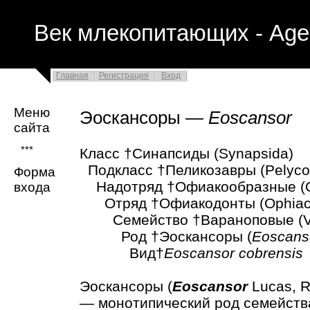
Век млекопитающих - Age
Главная
Регистрация
Вход
Меню
Эоскансоры —
Eoscansor
сайта
***
Класс †Синапсиды (Synapsida)
Подкласс †Пеликозавры (Pelycos
Форма
Надотряд †Офиакообразные (O
входа
Отряд †Офиакодонты (Ophiaco
Семейство †Вараноповые (Va
Род †Эоскансоры (
Eoscans
Вид†
Eoscansor cobrensis
Эоскансоры (
Eoscansor
Lucas, Ri
— монотипический род семейства