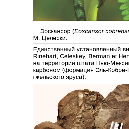
Эоскансор (
Eoscansor cobrens
М. Целески.
Единственный установленный в
Rinehart, Celeskey, Berman et Hen
на территории штата Нью-Мекси
карбоном (формация Эль-Кобре-К
гжельского яруса).