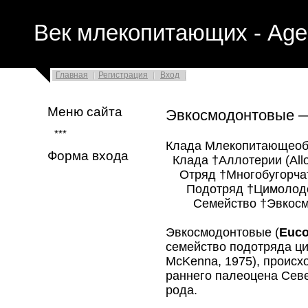
Век млекопитающих - Age
Главная
Регистрация
Вход
Меню сайта
Эвкосмодонтовые —
***
Клада Млекопитающеоб
Форма входа
Клада †Аллотерии (Allot
Отряд †Многобугорчатые
Подотряд †Цимолодон
Семейство †Эвкосмод
Эвкосмодонтовые (
Euco
семейство подотряда ци
McKenna, 1975), происх
раннего палеоцена Сев
рода.