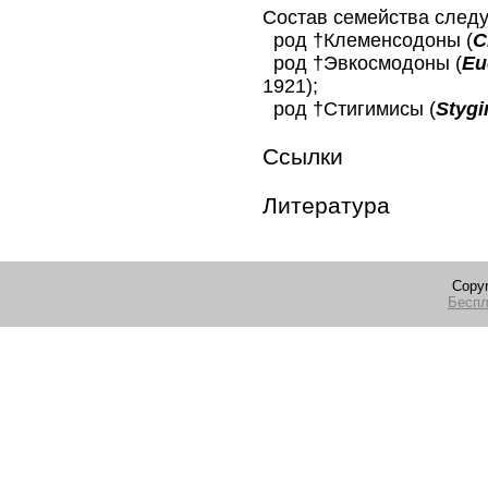
Состав семейства след
род †Клеменсодоны (
C
род †Эвкосмодоны (
Eu
1921);
род †Стигимисы (
Styg
Ссылки
Литература
Copyr
Беспл