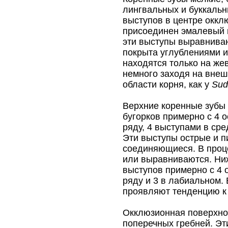
лингвальных и буккальн
выступов в центре оккл
присоединен эмалевый г
эти выступы выравниваю
покрыта углублениями и
находятся только на же
немного заходя на внеш
области корня, как у
Sud
Верхние коренные зубы 
бугорков примерно с 4 
ряду, 4 выступами в сре
Эти выступы острые и 
соединяющиеся. В проц
или выравниваются. Ниж
выступов примерно с 4 
ряду и 3 в лабиальном.
проявляют тенденцию к
Окклюзионная поверхно
поперечных гребней. Э