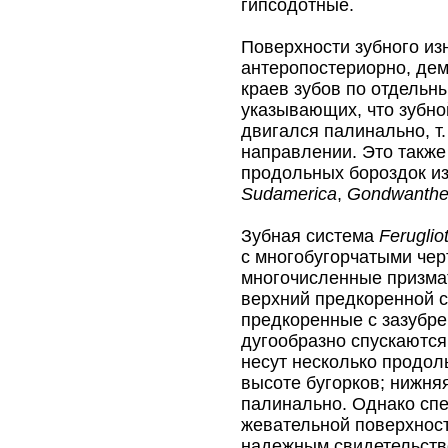
гипсодотные.
Поверхности зубного из
антеропостериорно, де
краев зубов по отдельн
указывающих, что зубно
двигался палинально, т.
направлении. Это также
продольных бороздок и
Sudamerica
,
Gondwanthe
Зубная система
Feruglio
с многобугорчатыми чер
многочисленные призма
верхний предкоренной с
предкоренные с зазубр
дугообразно спускаются
несут несколько продол
высоте бугорков; нижня
палинально. Однако сп
жевательной поверхност
надежным свидетельств