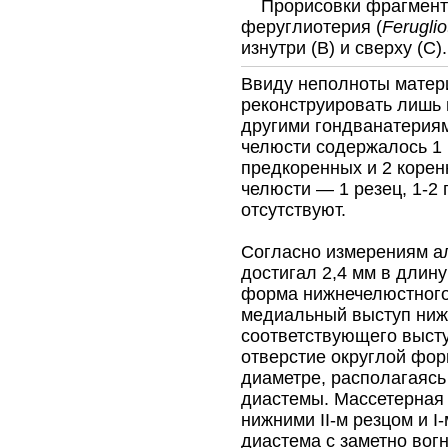
Прорисовки фрагмента
феруглиотерия (
Ferugli
изнутри (В) и сверху (С).
Ввиду неполноты матер
реконструировать лишь 
другими гондванатериям
челюсти содержалось 1 и
предкоренных и 2 корен
челюсти — 1 резец, 1-2
отсутствуют.
Согласно измерениям ал
достигал 2,4 мм в длину
форма нижнечелюстного 
медиальный выступ ниж
соответствующего выст
отверстие округлой фор
диаметре, располагаясь
диастемы. Массетерная
нижними II-м резцом и I
диастема с заметно вог