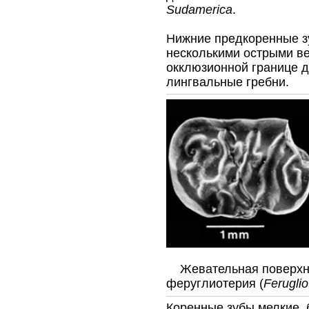
Sudamerica
.
Нижние предкоренные з
несколькими острыми ве
окклюзионной границе д
лингвальные гребни.
Жевательная поверхно
феруглиотерия (
Ferugli
Коренные зубы мелкие, 