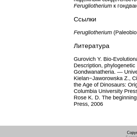
Ferugliotherium
к гондва
Ссылки
Ferugliotherium
(Paleobi
Литература
Gurovich Y. Bio-Evolutio
Description, phylogenetic 
Gondwanatheria. — Unive
Kielan−Jaworowska Z., Ci
the Age of Dinosaurs: Ori
Columbia University Pres
Rose K. D. The beginnin
Press, 2006
Copyr