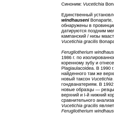
Синоним:
Vucetichia
Bona
Единственный установ
windhauseni
Bonaparte, 
обнаружены в провинции
датируются поздним ме
кампанский / низы мааст
Vucetichia gracilis
Bonapar
Ferugliotherium windhaus
1986 г. по изолированно
коренному зубу и отнес
Plagiaulacoidea. В 1990 
найденного там же верх
новый таксон
Vucetichia 
гондванатериям. В 1992 
новые образцы — резцы,
верхний и I-й нижний ко
сравнительного анализа
Vucetichia gracilis
являет
Ferugliotherium windhaus