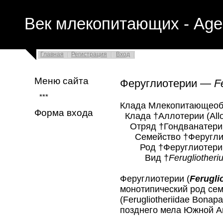
Век млекопитающих - Age
Главная
Регистрация
Вход
Меню сайта
Феруглиотерии —
F
***
Клада Млекопитающеоб
Форма входа
Клада †Аллотерии (Allot
Отряд †Гондванатерии
Семейство †Феруглиоте
Род †Феруглиотерии
Вид †
Ferugliother
Феруглиотерии (
Ferugli
монотипический род се
(Ferugliotheriidae Bonap
позднего мела Южной А