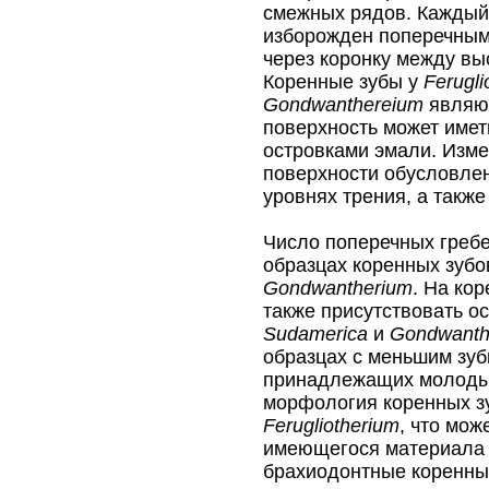
смежных рядов. Каждый
изборожден поперечным
через коронку между вы
Коренные зубы у
Ferugli
Gondwanthereium
являют
поверхность может имет
островками эмали. Изме
поверхности обусловле
уровнях трения, а также
Число поперечных гребе
образцах коренных зубо
Gondwantherium
. На ко
также присутствовать о
Sudamerica
и
Gondwanth
образцах с меньшим зуб
принадлежащих молоды
морфология коренных 
Ferugliotherium
, что мо
имеющегося материала 
брахиодонтные коренные