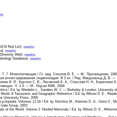
ти
(IUCN Red List)
перейти
dia)
перейти
 Diversity Web)
перейти
obiology Database)
перейти
. Т. 7: Млекопитающие / Гл. ред. Соколов В. Е. — М.: Просвещение, 198
я иллюстрированная энциклопедия. В 2 кн. / Ред. Макдональд Д. В. — 
нов И. Я., Крускоп С. В., Лисовский А. А., Спасская Н. Н., Борисенко А.
тающих. Ч. 1-3. — М.: Изд-во КМК, 2004
ica / Ed. by Werdelin L., Sanders W. J. — Berkeley & London: University of
World. A Taxonomic and Geographic Reference / Ed. by Wilson D. E., Reede
s University Press, 2005
ncyclopedia. Volumes 12-16 / Ed. by Hutchins M., Kleiman D. G., Geist V., 
: Gale Group, 2003
s of the World. Volume 2: Hoofed Mammals / Ed. by Wilson D. E., Mitterme