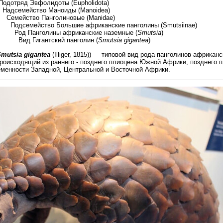
олидоты (Eupholidota)
 Маноиды (Manoidea)
нголиновые (Manidae)
ольшие африканские панголины (Smutsiinae)
ы африканские наземные (
Smutsia
)
ский панголин (
Smutsia gigantea
)
mutsia gigantea
(Illiger, 1815)) — типовой вид рода панголинов африкан
происходящий из раннего - позднего плиоцена Южной Африки, позднего 
еменности Западной, Центральной и Восточной Африки.