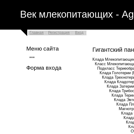
Век млекопитающих - Ag
Главная
Регистрация
Вход
Меню сайта
Гигантский па
***
Клада Млекопитающео
Класс Млекопитающи
Форма входа
Подкласс Териеобразн
Клада Голотерии (Ho
Клада Трехнотерии (
Клада Кладотерии (
Клада Затерии (Z
Клада Трибосфени
Клада Терии (T
Клада Эвтерии 
Клада Плацентар
Магнотряд Борео
Клада Скротифе
Клада Феревунг
Клада Ферэ
Клада Панголи
Отряд Пангол