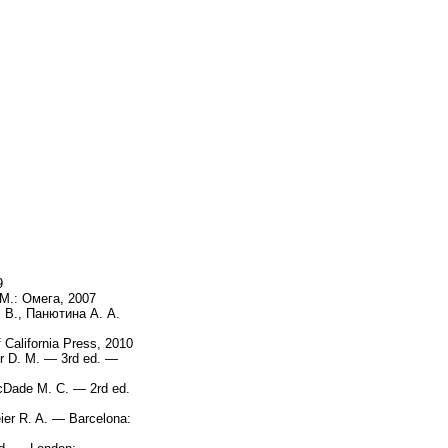
9
М.: Омега, 2007
 В., Панютина А. А.
 California Press, 2010
r D. M. — 3rd ed. —
McDade M. C. — 2rd ed.
ier R. A. — Barcelona: