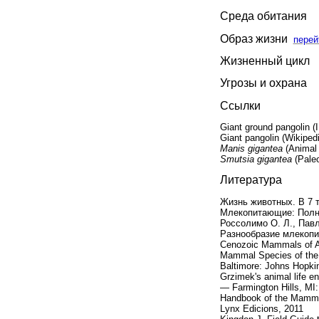
Среда обитания
Образ жизни
перей
Жизненный цикл
Угрозы и охрана
Ссылки
Giant ground pangolin 
Giant pangolin (Wikipe
Manis gigantea
(Animal
Smutsia gigantea
(Pale
Литература
Жизнь животных. В 7 т
Млекопитающие: Полна
Россолимо О. Л., Павли
Разнообразие млекопи
Cenozoic Mammals of Afr
Mammal Species of the 
Baltimore: Johns Hopkin
Grzimek's animal life e
— Farmington Hills, MI
Handbook of the Mammal
Lynx Edicions, 2011