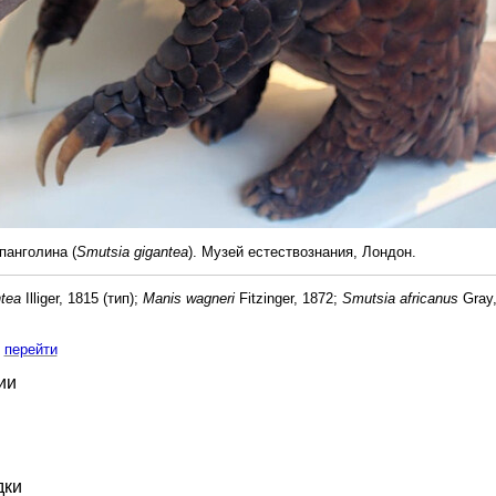
анголина (
Smutsia gigantea
). Музей естествознания, Лондон.
tea
Illiger, 1815 (тип);
Manis wagneri
Fitzinger, 1872;
Smutsia africanus
Gray,
перейти
ии
дки