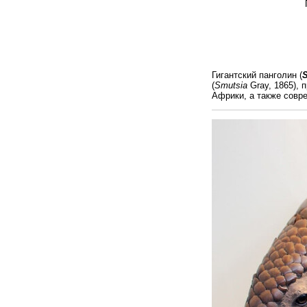
Подотряд Эвф
Надсемейство
Семейство Па
Подсемейство Б
Род Панголин
Вид Гигант
Гигантский панголин (
S
(
Smutsia
Gray, 1865), 
Африки, а также совр