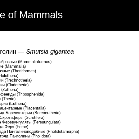
e of Mammals
нголин —
Smutsia gigantea
бразные (Mammaliaformes)
е (Mammalia)
ые (Theriiformes)
lotheria)
Trechnotheria)
Cladotheria)
atheria)
ды (Tribosphenida)
heria)
(Eutheria)
ные (Placentalia)
эвтерии (Boreoeutheria)
ры (Scrotifera)
уляты (Fereuungulata)
 (Ferae)
ноподобные (Pholidotamorpha)
ины (Pholidota)