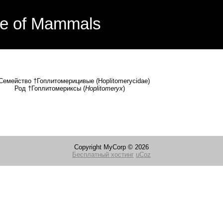
e of Mammals
плитомерицивые (Hoplitomerycidae)
литомериксы (
Hoplitomeryx
)
Copyright MyCorp © 2026
Бесплатный хостинг
uCoz