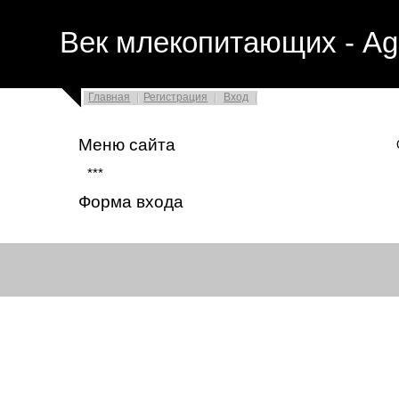
Век млекопитающих - Ag
Главная
Регистрация
Вход
Меню сайта
Семейство †Го
Род †Гоп
***
Форма входа