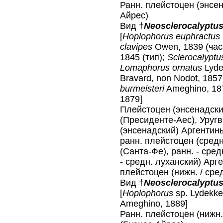
Ранн. плейстоцен (энсе
Айрес)
Вид †
Neosclerocalyptus
[
Hoplophorus euphractus
clavipes
Owen, 1839 (час
1845 (тип);
Sclerocalyptu
Lomaphorus ornatus
Lyde
Bravard, non Nodot, 185
burmeisteri
Ameghino, 18
1879]
Плейстоцен (энсенадски
(Пресиденте-Аес), Уругв
(энсенадский) Аргентины
ранн. плейстоцен (средн
(Санта-Фе), ранн. - сре
- средн. луханский) Арг
плейстоцен (нижн. / сре
Вид †
Neosclerocalyptu
[
Hoplophorus
sp. Lydekke
Ameghino, 1889]
Ранн. плейстоцен (нижн.