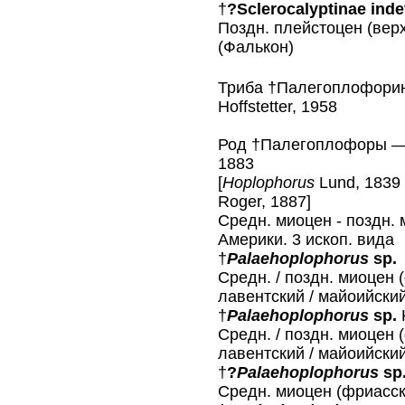
†
?Sclerocalyptinae inde
Поздн. плейстоцен (вер
(Фалькон)
Триба †Палегоплофор
Hoffstetter, 1958
Род †Палегоплофоры 
1883
[
Hoplophorus
Lund, 1839
Roger, 1887]
Средн. миоцен - поздн. 
Америки. 3 ископ. вида
†
Palaehoplophorus
sp.
Средн. / поздн. миоцен 
лавентский / майоийски
†
Palaehoplophorus
sp.
K
Средн. / поздн. миоцен 
лавентский / майоийски
†
?
Palaehoplophorus
sp
Средн. миоцен (фриасск