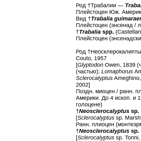
Род †Трабалии —
Traba
Плейстоцен Юж. Америки
Вид †
Trabalia guimarae
Плейстоцен (энсенад / л
†
Trabalia
spp.
(Castellan
Плейстоцен (энсенадский
Род †Неосклерокалипт
Couto, 1957
[
Glyptodon
Owen, 1839 (
(частью);
Lomaphorus
Am
Sclerocalyptus
Ameghino,
2002]
Поздн. миоцен / ранн. п
Америки. До 4 ископ. и 
голоцене)
†
Neosclerocalyptus
sp.
[
Sclerocalyptus
sp. Marsha
Ранн. плиоцен (монтеэр
†
Neosclerocalyptus
sp.
[
Sclerocalyptus
sp. Tonni,