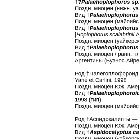
†
?
Palaehoplophorus
sp
Поздн. миоцен (нижн. у
Вид †
Palaehoplophorus 
Поздн. миоцен (майоийс
Вид †
Palaehoplophorus 
[
Hoplophorus scalabrinii
A
Поздн. миоцен (уайкерс
Вид †
Palaehoplophorus
Поздн. миоцен / ранн. п
Аргентины (Буэнос-Айре
Род †Палегоплофорои
Yané et Carlini, 1998
Поздн. миоцен Юж. Амер
Вид †
Palaehoplophoroid
1998 (тип)
Поздн. миоцен (майоийс
Род †Аспидокалипты —
Поздн. миоцен Юж. Амер
Вид †
Aspidocalyptus ca
Поздн. миоцен (уайкерс