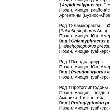
†
Aspidocalyptus
sp.
Des
Поздн. миоцен (майоийск
Аргентины (Буэнос-Айре
Род †Хламифракты —
C
[
Palaehoplophorus
Ameghi
Поздн. миоцен Юж. Амер
Вид †
Chlamyphractus p
[
Palaehoplophorus pressu
Поздн. миоцен (уайкерс
Род †Псевдоэвриуры 
Поздн. миоцен Юж. Амер
Вид †
Pseudoeuryurus l
Поздн. миоцен (уайкерс
Род †Протоглиптодоны
Поздн. миоцен - поздн. 
Америки. 1 ископ. вид
Вид †
Protoglyptodon pr
Поздн. миоцен (уайкерс