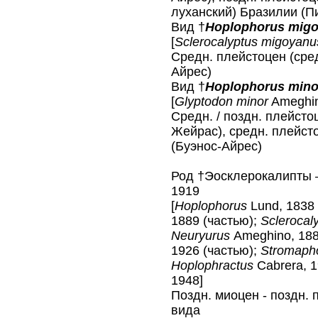
луханский) Бразилии (П
Вид †
Hoplophorus migo
[
Sclerocalyptus migoyanu
Средн. плейстоцен (сре
Айрес)
Вид †
Hoplophorus mino
[
Glyptodon minor
Ameghin
Средн. / поздн. плейсто
Жейрас), средн. плейст
(Буэнос-Айрес)
Род †Эосклерокалипты
1919
[
Hoplophorus
Lund, 1838
1889 (частью);
Sclerocal
Neuryurus
Ameghino, 188
1926 (частью);
Stromaph
Hoplophractus
Cabrera, 
1948]
Поздн. миоцен - поздн. 
вида