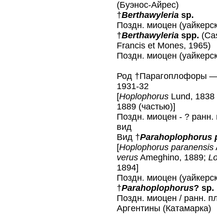
(Буэнос-Айрес)
†
Berthawyleria
sp.
Поздн. миоцен (уайкерс
†
Berthawyleria
spp.
(Cas
Francis et Mones, 1965)
Поздн. миоцен (уайкерск
Род †Парагоплофоры 
1931-32
[
Hoplophorus
Lund, 1838
1889 (частью)]
Поздн. миоцен - ? ранн.
вид
Вид †
Parahoplophorus 
[
Hoplophorus paranensis
verus
Ameghino, 1889;
L
1894]
Поздн. миоцен (уайкерс
†
Parahoplophorus
? sp.
Поздн. миоцен / ранн. п
Аргентины (Катамарка)