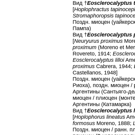
Вид †
Eosclerocalyptus 
[
Hoplophractus tapinocep
Stromaphoropsis tapinoc
Поздн. миоцен (уайкерск
Пампа)
Вид †
Eosclerocalyptus
[
Neuryurus proximus
More
proximum
(Moreno et Mer
Rovereto, 1914;
Eosclero
Eosclerocalyptus lilloi
Ame
proximus
Cabrera, 1944;
E
Castellanos, 1948]
Поздн. миоцен (уайкерск
Риоха), поздн. миоцен /
Аргентины (Сантьяго-дел
миоцен / плиоцен (монт
Аргентины (Катамарка)
Вид †
Eosclerocalyptus 
[
Hoplophorus lineatus
Ame
formosus
Moreno, 1888;
Поздн. миоцен / ранн. п