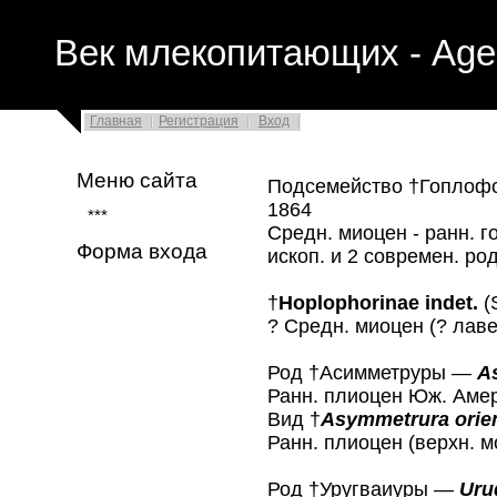
Век млекопитающих - Age
Главная
Регистрация
Вход
Меню сайта
Подсемейство †Гопло
1864
***
Средн. миоцен - ранн. 
Форма входа
ископ. и 2 современ. ро
†
Hoplophorinae indet.
(
? Средн. миоцен (? лав
Род †Асимметруры —
A
Ранн. плиоцен Юж. Амер
Вид †
Asymmetrura orie
Ранн. плиоцен (верхн. м
Род †Уругваиуры —
Uru