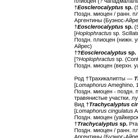
плиоцен (? чападмалаль
†
Eosclerocalyptus
sp.
(S
Поздн. миоцен / ранн. п
Аргентины (Буэнос-Айре
†
Eosclerocalyptus
sp.
(
[
Hoplophractus
sp. Scillat
Поздн. плиоцен (нижн. у
Айрес)
†
?
Eosclerocalyptus
sp.
[?
Hoplophractus
sp. (Cont
Поздн. миоцен (верхн. у
Род †Трахикалипты —
T
[
Lomaphorus
Ameghino, 1
Поздн. миоцен - поздн.
травянистые участки, лу
Вид †
Trachycalyptus сi
[
Lomaphorus cingulatus
A
Поздн. миоцен (уайкерс
†
Trachycalyptus
sp.
Prad
Поздн. миоцен / ранн. п
Аргентины (Буэнос-Айре