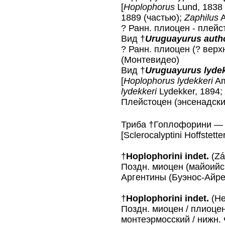
[
Hoplophorus
Lund, 1838 
1889 (частью);
Zaphilus
A
? Ранн. плиоцен - плейс
Вид †
Uruguayurus auth
? Ранн. плиоцен (? верх
(Монтевидео)
Вид †
Uruguayurus lydek
[
Hoplophorus lydekkeri
Am
lydekkeri
Lydekker, 1894;
Плейстоцен (энсенадский
Триба †Гоплофорини 
[Sclerocalyptini Hoffstette
†
Hoplophorini indet.
(Zár
Поздн. миоцен (майоийск
Аргентины (Буэнос-Айре
†
Hoplophorini indet.
(Her
Поздн. миоцен / плиоцен
монтеэрмосский / нижн.