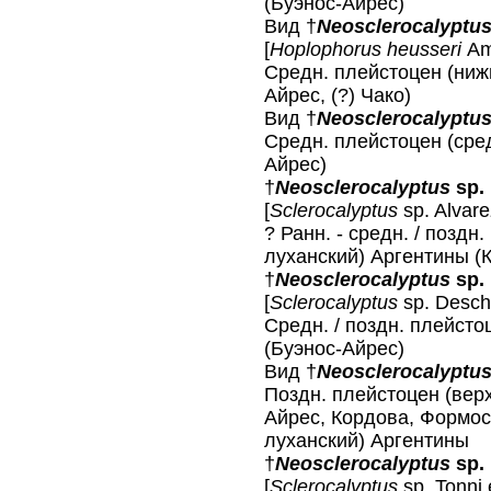
(Буэнос-Айрес)
Вид †
Neosclerocalyptu
[
Hoplophorus heusseri
Am
Средн. плейстоцен (ниж
Айрес, (?) Чако)
Вид †
Neosclerocalyptus
Средн. плейстоцен (сре
Айрес)
†
Neosclerocalyptus
sp.
[
Sclerocalyptus
sp. Alvare
? Ранн. - средн. / поздн
луханский) Аргентины (
†
Neosclerocalyptus
sp.
[
Sclerocalyptus
sp. Desch
Средн. / поздн. плейсто
(Буэнос-Айрес)
Вид †
Neosclerocalyptu
Поздн. плейстоцен (верх
Айрес, Кордова, Формоса
луханский) Аргентины
†
Neosclerocalyptus
sp.
[
Sclerocalyptus
sp. Tonni 