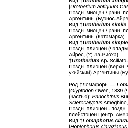
Вид †
Urotherium antiq
[
Urotherium antiquum
Cas
Поздн. миоцен / ранн. п
Аргентины (Буэнос-Айре
Вид †
Urotherium simile
Поздн. миоцен / ранн. п
Аргентины (Катамарка)
Вид †
Urotherium simpl
Поздн. плиоцен (чападм
Айрес, (?) Ла-Риоха)
†
Urotherium
sp.
Scillato
Поздн. плиоцен (верхн.
укийский) Аргентины (Б
Род †Ломафоры —
Lom
[
Glyptodon
Owen, 1839 (
(частью);
Panochthus
Bur
Sclerocalyptus
Ameghino, 
Поздн. плиоцен - поздн
плейстоцен Центр. Амери
Вид †
Lomaphorus clara
[
Hoplophorus clarazianu