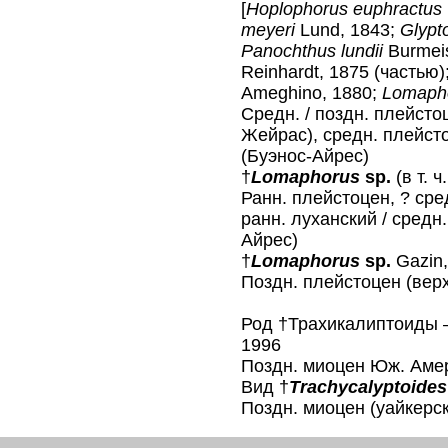
[
Hoplophorus euphractus
meyeri
Lund, 1843;
Glypt
Panochthus lundii
Burmei
Reinhardt, 1875 (частью)
Ameghino, 1880;
Lomapho
Средн. / поздн. плейсто
Жейрас), средн. плейст
(Буэнос-Айрес)
†
Lomaphorus
sp.
(в т. ч
Ранн. плейстоцен, ? сре
ранн. луханский / средн
Айрес)
†
Lomaphorus
sp.
Gazin,
Поздн. плейстоцен (вер
Род †Трахикалиптоиды
1996
Поздн. миоцен Юж. Амер
Вид †
Trachycalyptoides
Поздн. миоцен (уайкерс