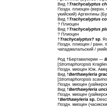
Вид †
Trachycalyptus ch
Поздн. плиоцен (верхн.
укийский) Аргентины (Б
Вид †
Trachycalyptus c
? Плиоцен
Вид †
Trachycalyptus pl
? Плиоцен
†
Trachycalyptus
? sp
. R
Поздн. плиоцен / ранн. 
чападмалальский / укий
Род †Бертавилерии —
B
[
Stromaphoropsis
Kraglie
Поздн. миоцен Юж. Амер
Вид †
Berthawyleria grac
[
Stromaphoropsis scavino
Поздн. миоцен (уайкерск
Вид †
Berthawyleria unc
Поздн. миоцен (уайкерск
†
Berthawyleria
sp.
Desc
Поздн. миоцен (часикски