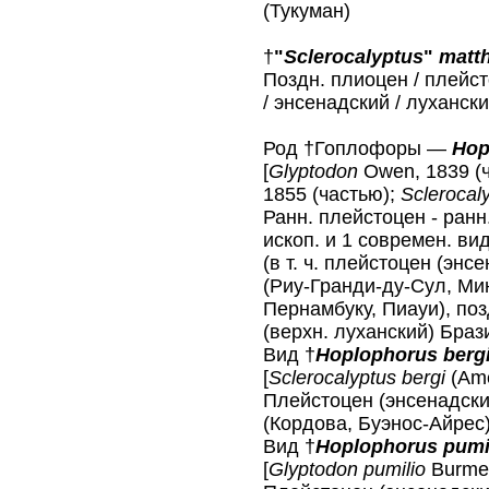
(Тукуман)
†
"
Sclerocalyptus
"
matt
Поздн. плиоцен / плейс
/ энсенадский / луханск
Род †Гоплофоры —
Hop
[
Glyptodon
Owen, 1839 (
1855 (частью);
Sclerocal
Ранн. плейстоцен - ранн
ископ. и 1 современ. ви
(в т. ч. плейстоцен (энс
(Риу-Гранди-ду-Сул, Ми
Пернамбуку, Пиауи), поз
(верхн. луханский) Браз
Вид †
Hoplophorus berg
[
Sclerocalyptus bergi
(Ame
Плейстоцен (энсенадски
(Кордова, Буэнос-Айрес
Вид †
Hoplophorus pumi
[
Glyptodon pumilio
Burmei