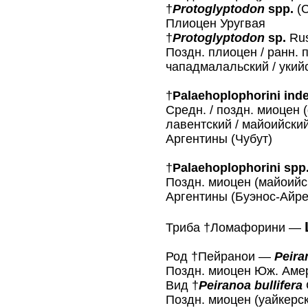
†
Protoglyptodon
spp.
(C
Плиоцен Уругвая
†
Protoglyptodon
sp.
Rus
Поздн. плиоцен / ранн. 
чападмалальский / укий
†
Palaehoplophorini inde
Средн. / поздн. миоцен 
лавентский / майоийский
Аргентины (Чубут)
†
Palaehoplophorini spp
Поздн. миоцен (майоийск
Аргентины (Буэнос-Айре
Триба †Ломафорини —
Род †Пейранои —
Peir
Поздн. миоцен Юж. Амер
Вид †
Peiranoa bullifera
Поздн. миоцен (уайкерс