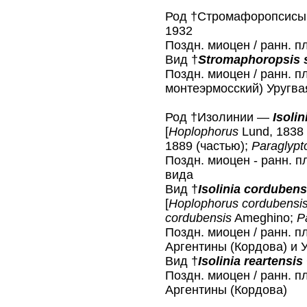
Род †Стромафоропсис
1932
Поздн. миоцен / ранн. п
Вид †
Stromaphoropsis 
Поздн. миоцен / ранн. п
монтеэрмосский) Уругва
Род †Изолинии —
Isolin
[
Hoplophorus
Lund, 1838 
1889 (частью);
Paraglyp
Поздн. миоцен - ранн. п
вида
Вид †
Isolinia corduben
[
Hoplophorus cordubensi
cordubensis
Ameghino;
P
Поздн. миоцен / ранн. п
Аргентины (Кордова) и 
Вид †
Isolinia reartensis
Поздн. миоцен / ранн. п
Аргентины (Кордова)