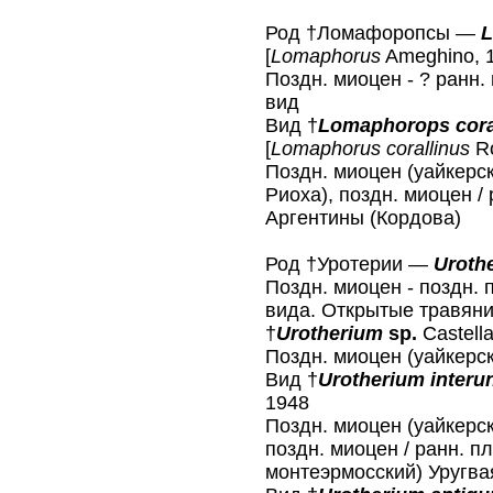
Род †Ломафоропсы —
L
[
Lomaphorus
Ameghino, 1
Поздн. миоцен - ? ранн.
вид
Вид †
Lomaphorops cora
[
Lomaphorus corallinus
Ro
Поздн. миоцен (уайкерск
Риоха), поздн. миоцен /
Аргентины (Кордова)
Род †Уротерии —
Uroth
Поздн. миоцен - поздн. 
вида. Открытые травяни
†
Urotherium
sp.
Castell
Поздн. миоцен (уайкерс
Вид †
Urotherium inter
1948
Поздн. миоцен (уайкерск
поздн. миоцен / ранн. п
монтеэрмосский) Уругва