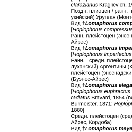
clarazianus
Kraglievich, 1
Поздн. плиоцен / ранн. 
укийский) Уругвая (Мон
Вид †
Lomaphorus com
[
Hoplophorus compressu
Ранн. плейстоцен (энсе
Айрес)
Вид †
Lomaphorus impe
[
Hoplophorus imperfectus
Ранн. - средн. плейстоце
луханский) Аргентины (К
плейстоцен (энсенадский
(Буэнос-Айрес)
Вид †
Lomaphorus eleg
[
Hoplophorus euphractus
radiatus
Bravard, 1854 (
Burmeister, 1871;
Hoploph
1880]
Средн. плейстоцен (сре
Айрес, Кордоба)
Вид †
Lomaphorus meye