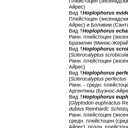
Плейстоцен (энсенадски
Айрес)
Вид †
Hoplophorus evid
Плейстоцен (энсенадски
Айрес) и Боливии (Сант
Вид †
Hoplophorus echa
Ранн. плейстоцен (энсен
Бразилии (Минас-Жерай
Вид †
Hoplophorus scro
[
Sclerocalyptus scrobicul
Ранн. плейстоцен (энсе
Айрес)
Вид †
Hoplophorus perf
[
Sclerocalyptus perfectus
Ранн. - средн. плейстоц
Аргентины (Буэнос-Айре
Вид †
Hoplophorus euph
[
Glyptodon euphractus
Re
dubius
Reinhardt;
Schist
Ранн. плейстоцен (энсен
средн. плейстоцен (сред
Айрес), поздн. плейстоц