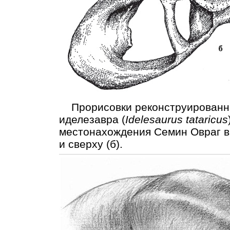
Прорисовки реконструированно
иделезавра (
Idelesaurus tataricus
местонахождения Семин Овраг в 
и сверху (б).