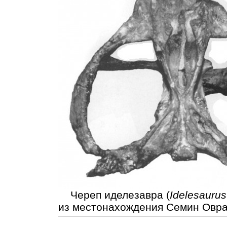
Череп иделезавра (
Idelesaurus
из местонахождения Семин Овраг