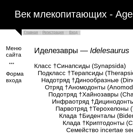
Век млекопитающих - Age
Главная
Регистрация
Вход
Меню
Иделезавры —
Idelesaurus
сайта
***
Класс †Синапсиды (Synapsida)
Подкласс †Терапсиды (Therapsi
Форма
Надотряд †Динообразные (Din
входа
Отряд †Аномодонты (Anomodo
Подотряд †Хайнозавры (Chain
Инфраотряд †Дицинодонты (D
Парвотряд †Терохелоны (Th
Клада †Биденталы (Bident
Клада †Криптодонты (Cryp
Семейство incertae sed