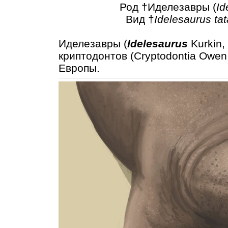
Род †Иделезавры (
Id
Вид †
Idelesaurus tat
Иделезавры (
Idelesaurus
Kurkin,
криптодонтов (Cryptodontia Owen
Европы.