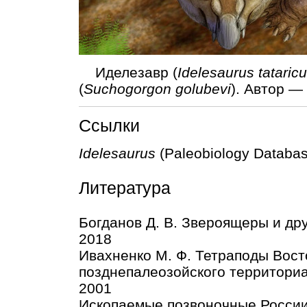
Иделезавр (
Idelesaurus tataric
(
Suchogorgon golubevi
). Автор —
Ссылки
Idelesaurus
(Paleobiology Databa
Литература
Богданов Д. В. Звероящеры и др
2018
Ивахненко М. Ф. Тетраподы Вост
позднепалеозойского территори
2001
Ископаемые позвоночные России