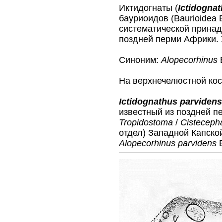
Иктидогнаты (
Ictidogna
бауриоидов (Baurioidea
систематической прина
поздней перми Африки. 
Синоним:
Alopecorhinus
На верхнечелюстной кос
Ictidognathus parvidens
известный из поздней п
Tropidostoma
/
Cisteceph
отдел) Западной Капско
Alopecorhinus parvidens
B