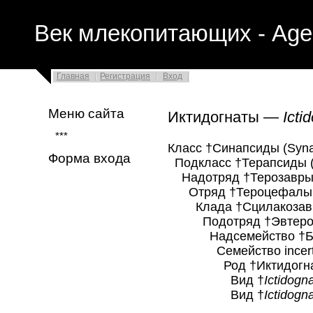
Век млекопитающих - Age
Главная
Регистрация
Вход
Меню сайта
Иктидогнаты —
Icti
***
Класс †Синапсиды (Syna
Форма входа
Подкласс †Терапсиды (
Надотряд †Терозавры (
Отряд †Тероцефалы (T
Клада †Сцилакозавры 
Подотряд †Эвтероцеф
Надсемейство †Баур
Семейство incerta
Род †Иктидогнат
Вид †
Ictidogn
Вид †
Ictidogn