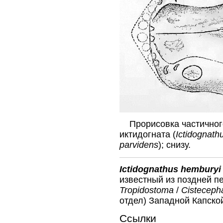
Прорисовка частичного
иктидогната (
Ictidognath
parvidens
); снизу.
Ictidognathus hemburyi
известный из поздней п
Tropidostoma
/
Cisteceph
отдел) Западной Капско
Ссылки