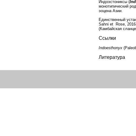
Индоэстониксы (
Ind
монотипический род 
эоцена Азии.
Единственный уста
Sahni et Rose, 201
(Камбайская сланце
Ссылки
Indoesthonyx
(Paleo
Литература