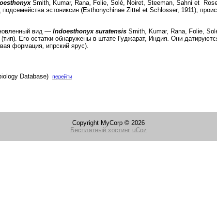
oesthonyx
Smith, Kumar, Rana, Folie, Solé, Noiret, Steeman, Sahni et Ros
подсемейства эстониксин (Esthonychinae Zittel et Schlosser, 1911), про
новленный вид —
Indoesthonyx suratensis
Smith, Kumar, Rana, Folie, Sol
6 (тип). Его остатки обнаружены в штате Гуджарат, Индия. Они датируют
вая формация, ипрский ярус).
biology Database)
перейти
Copyright MyCorp © 2026
Бесплатный хостинг
uCoz