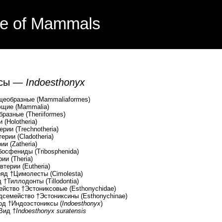
e of Mammals
ксы —
Indoesthonyx
еобразные (Mammaliaformes)
щие (Mammalia)
азные (Theriiformes)
Holotheria)
и (Trechnotheria)
 (Cladotheria)
(Zatheria)
ниды (Tribosphenida)
Theria)
 (Eutheria)
молесты (Cimolesta)
онты (Tillodontia)
тониксовые (Esthonychidae)
†Эстониксины (Esthonychinae)
эстониксы (
Indoesthonyx
)
 †
Indoesthonyx suratensis