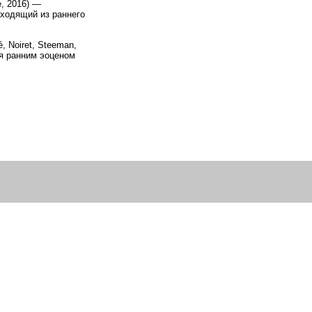
e, 2016) —
исходящий из раннего
é, Noiret, Steeman,
ся ранним эоценом