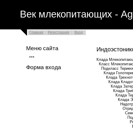
Век млекопитающих - Ag
Главная
Регистрация
Вход
Меню сайта
Индоэстони
***
Клада Млекопитающ
Класс Млекопитаю
Форма входа
Подкласс Териеобр
Клада Голотерии (
Клада Трехнотери
Клада Кладотерии
Клада Затерии 
Клада Трибосфе
Клада Терии (
Клада Эвтерии
Надотряд †Ци
Отряд †Тиллод
Семейство †Эс
Подсемейство 
Род †Индо
Вид