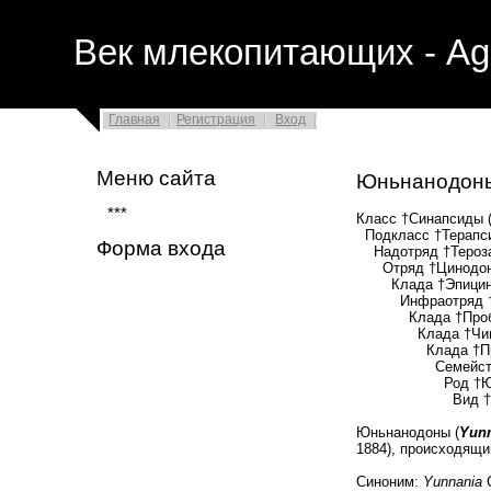
Век млекопитающих - Ag
Главная
Регистрация
Вход
Меню сайта
Юньнанодон
***
Класс †Синапсиды (
Подкласс †Терапси
Форма входа
Надотряд †Терозав
Отряд †Цинодонты
Клада †Эпицинодо
Инфраотряд †Эвц
Клада †Пробайно
Клада †Чиниквод
Клада †Прозостр
Семейство †Трит
Род †Юньна
Вид †
Юньнанодоны (
Yun
1884), происходящи
Синоним:
Yunnania
C