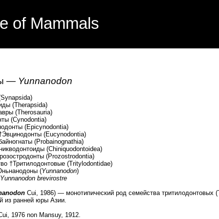
e of Mammals
ы —
Yunnanodon
Synapsida)
ды (Therapsida)
ры (Therosauria)
 (Cynodontia)
нты (Epicynodontia)
инодонты (Eucynodontia)
гнаты (Probainognathia)
онтоиды (Chiniquodontоidea)
одонты (Prozostrodontia)
илодонтовые (Tritylodontidae)
нодоны (
Yunnanodon
)
Yunnanodon brevirostre
nanodon
Cui, 1986) — монотипический род семейства тритилодонтовых (Tr
й из ранней юры Азии.
ui, 1976 non Mansuy, 1912.