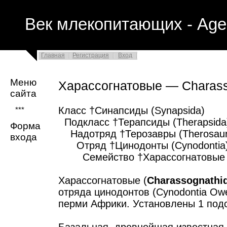
Век млекопитающих - Age
Главная
Регистрация
Вход
Меню
Харассогнатовые — Charass
сайта
Класс †Синапсиды (Synapsida)
***
Подкласс †Терапсиды (Therapsida
Форма
Надотряд †Терозавры (Therosaur
входа
Отряд †Цинодонты (Cynodontia
Семейство †Харассогнатовые (C
Харассогнатовые (
Charassognathi
отряда цинодонтов (Cynodontia Ow
перми Африки. Установлены 1 подс