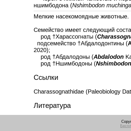
ншимбодона (
Nshimbodon muchinga
Мелкие насекомоядные животные.
Семейство имеет следующий соста
род †Харассогнаты (
Charassogn
подсемейство †Абдалодонтины (
A
2020);
род †Абдалодоны (
Abdalodon
Ka
род †Ншимбодоны (
Nshimbodo
Ссылки
Charassognathidae (Paleobiology D
Литература
Copyr
Беспл