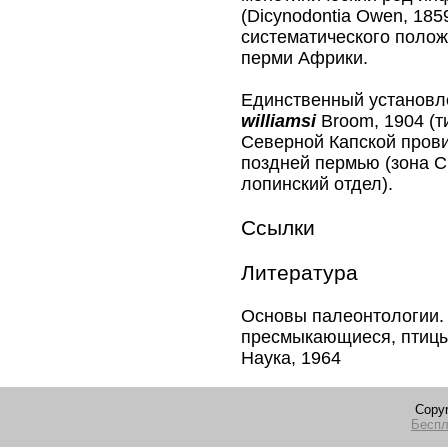
(Dicynodontia Owen, 18
систематического полож
перми Африки.
Единственный установ
williamsi
Broom, 1904 (т
Северной Капской пров
поздней пермью (зона Ci
лопинский отдел).
Ссылки
Литература
Основы палеонтологии. В
пресмыкающиеся, птицы 
Наука, 1964
Copyr
Беспл