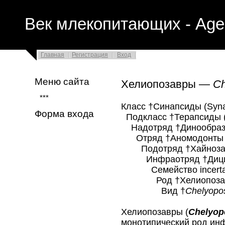
Век млекопитающих - Age
Главная
Регистрация
Вход
Меню сайта
Хелиопозавры —
Ch
***
Класс †Синапсиды (Syna
Форма входа
Подкласс †Терапсиды (
Надотряд †Динообразн
Отряд †Аномодонты (
Подотряд †Хайнозавр
Инфраотряд †Дицинод
Семейство incertae
Род †Хелиопозав
Вид †
Chelyopos
Хелиопозавры (
Chelyop
монотипический род ин