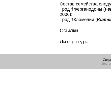
Состав семейства след
род †Ферганодоны (
Fe
2006);
род †Кламелии (
Klamel
Ссылки
Литература
Copyr
Беспл