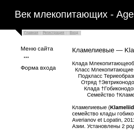
Век млекопитающих - Age
Главная
Регистрация
Вход
Меню сайта
Кламелиевые — Kla
***
Клада Млекопитающеоб
Форма входа
Класс Млекопитающие 
Подкласс Териеобразны
Отряд †Эвтриконодонт
Клада †Гобиконодонт
Семейство †Кламелие
Кламелиевые (
Klamelii
семейство клады гобико
Averianov et Lopatin, 2
Азии. Установлены 2 ро