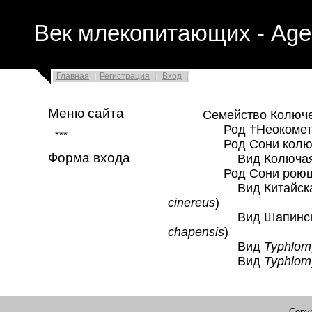
Век млекопитающих - Age
Главная
Регистрация
Вход
Меню сайта
Семейство Колючесон
Род †Неокометы
***
Род Сони колючи
Форма входа
Вид Колючая с
Род Сони роющи
Вид Китайская р
cinereus
)
Вид Шапинская р
chapensis
)
Вид
Typhlom
Вид
Typhlom
Copyr