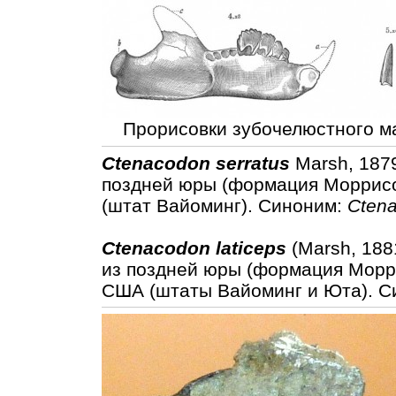
Прорисовки зубочелюстного м
Ctenacodon serratus
Marsh, 1879
поздней юры (формация Моррисо
(штат Вайоминг). Синоним:
Cten
Ctenacodon laticeps
(Marsh, 188
из поздней юры (формация Морри
США (штаты Вайоминг и Юта). 