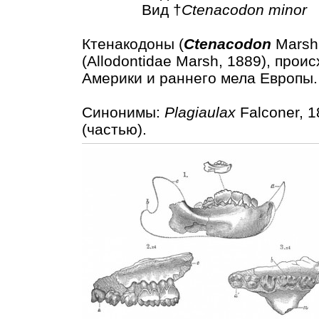
Вид †
Ctenacodon minor
Ктенакодоны (
Ctenacodon
Marsh
(Allodontidae Marsh, 1889), про
Америки и раннего мела Европы.
Синонимы:
Plagiaulax
Falconer, 1
(частью).