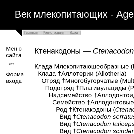
Век млекопитающих - Age
Главная
Регистрация
Вход
Меню
Ктенакодоны —
Ctenacodon
сайта
***
Клада Млекопитающеобразные (
Клада †Аллотерии (Allotheria)
Форма
Отряд †Многобугорчатые (Multit
входа
Подотряд †Плагиаулациды (Pla
Надсемейство †Аллодонтоиды 
Семейство †Аллодонтовые (A
Род †Ктенакодоны (
Ctena
Вид †
Ctenacodon serratu
Вид †
Ctenacodon laticep
Вид †
Ctenacodon scinde