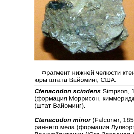
Фрагмент нижней челюсти ктен
юры штата Вайоминг, США.
Ctenacodon scindens
Simpson, 1
(формация Моррисон, киммеридж
(штат Вайоминг).
Ctenacodon minor
(Falconer, 185
раннего мела (формация Лулворт