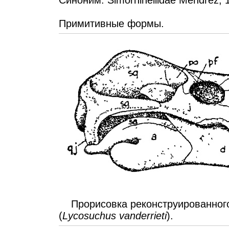
Синоним: Simorhinellidae Mendrez, 
Примитивные формы.
Прорисовка реконструированного 
(
Lycosuchus vanderrieti
).