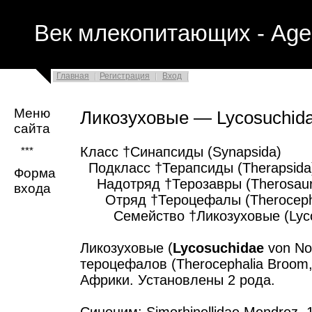
Век млекопитающих - Age
Главная
Регистрация
Вход
Меню
Ликозуховые — Lycosuchid
сайта
Класс †Синапсиды (Synapsida)
***
Подкласс †Терапсиды (Therapsida
Форма
Надотряд †Терозавры (Therosaur
входа
Отряд †Тероцефалы (Therocepha
Семейство †Ликозуховые (Lyco
Ликозуховые (
Lycosuchidae
von No
тероцефалов (Therocephalia Broom
Африки. Установлены 2 рода.