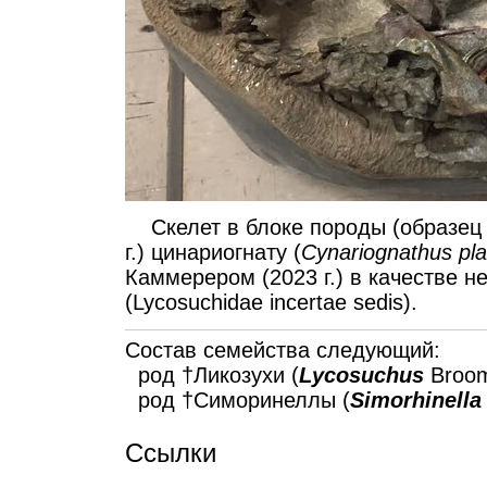
Скелет в блоке породы (образец 
г.) цинариогнату (
Cynariognathus pla
Каммерером (2023 г.) в качестве 
(Lycosuchidae incertae sedis).
Состав семейства следующий:
род †Ликозухи (
Lycosuchus
Broom
род †Симоринеллы (
Simorhinella
Ссылки