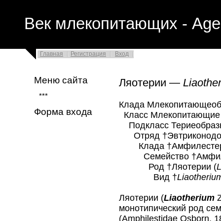
Век млекопитающих - Age
Главная
Регистрация
Вход
Меню сайта
Ляотерии —
Liaothe
***
Клада Млекопитающеоб
Форма входа
Класс Млекопитающие 
Подкласс Териеобразны
Отряд †Эвтриконодонт
Клада †Амфилестерии 
Семейство †Амфилест
Род †Ляотерии (
L
Вид †
Liaotherium
Ляотерии (
Liaotherium
Z
монотипический род се
(Amphilestidae Osborn, 