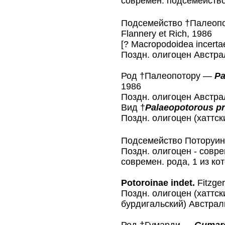
современ. подсемейств
Подсемейство †Палеоп
Flannery et Rich, 1986
[? Macropodoidea incerta
Поздн. олигоцен Австрал
Род †Палеопотору —
Pa
1986
Поздн. олигоцен Австрал
Вид †
Palaeopotorous pr
Поздн. олигоцен (хаттс
Подсемейство Поторуи
Поздн. олигоцен - совре
современ. рода, 1 из ко
Potoroinae indet.
Fitzger
Поздн. олигоцен (хаттски
бурдигальский) Австрал