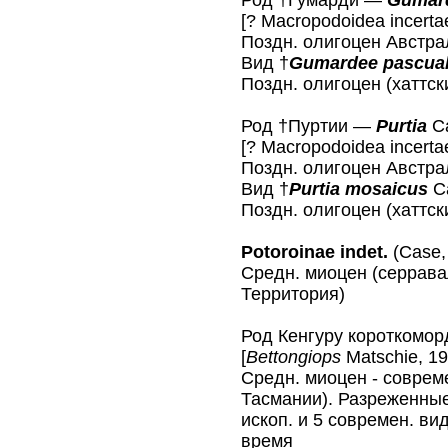
Род †Гумарди —
Gumar
[? Macropodoidea incerta
Поздн. олигоцен Австрал
Вид †
Gumardee pascual
Поздн. олигоцен (хаттск
Род †Пуртии —
Purtia
Ca
[? Macropodoidea incerta
Поздн. олигоцен Австрал
Вид †
Purtia mosaicus
Ca
Поздн. олигоцен (хаттс
Potoroinae indet.
(Case,
Средн. миоцен (серрава
Территория)
Род Кенгуру короткомо
[
Bettongiops
Matschie, 19
Средн. миоцен - совреме
Тасмании). Разреженные
ископ. и 5 современ. ви
время