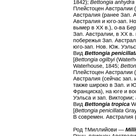
1842);
Bettongia anhydra
Плейстоцен Австралии (
Австралия (ранее Зап. 
Австралия и юго-зап. Но
вымер в XX в.), о-ва Бе
Зап. Австралии, в XX в.
побережья Зап. Австрали
юго-зап. Нов. Юж. Уэль
Вид
Bettongia penicillat
[
Bettongia ogilbyi
(Waterh
Waterhouse, 1845;
Betton
Плейстоцен Австралии (
Австралия (сейчас зап. 
также широко в Зап. и Ю
Франциска), на юге и во
Уэльса и зап. Виктории;
Вид
Bettongia tropica
Wa
[
Bettongia penicillata
Gray
В современ. Австралия (
Род †Миллийови —
Mill