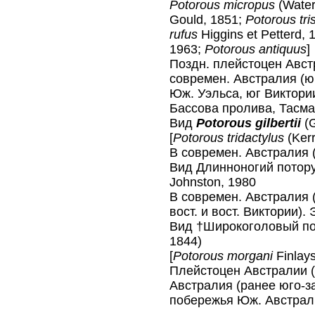
Potorous micropus
(Water
Gould, 1851;
Potorous tri
rufus
Higgins et Petterd, 
1963;
Potorous antiquus
]
Поздн. плейстоцен Авст
современ. Австралия (юг
Юж. Уэльса, юг Виктории
Бассова пролива, Тасман
Вид
Potorous gilbertii
(G
[
Potorous tridactylus
(Kerr
В современ. Австралия (
Вид Длинноногий пото
Johnston, 1980
В современ. Австралия (
вост. и вост. Виктории)
Вид †Широкоголовый п
1844)
[
Potorous morgani
Finlays
Плейстоцен Австралии (
Австралия (ранее юго-за
побережья Юж. Австрали