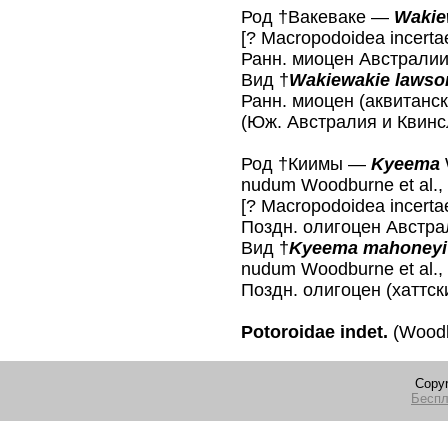
Род †Вакеваке —
Wakie
[? Macropodoidea incerta
Ранн. миоцен Австралии.
Вид †
Wakiewakie lawso
Ранн. миоцен (аквитанск
(Юж. Австралия и Квинс
Род †Киимы —
Kyeema
nudum Woodburne et al.,
[? Macropodoidea incerta
Поздн. олигоцен Австрал
Вид †
Kyeema mahoneyi
nudum Woodburne et al.,
Поздн. олигоцен (хаттс
Potoroidae indet.
(Woodbu
Copyr
Беспл