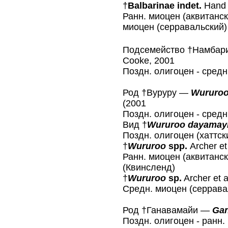
†
Balbarinae indet.
Hand e
Ранн. миоцен (аквитанск
миоцен (серравальский)
Подсемейство †Намба
Cooke, 2001
Поздн. олигоцен - средн
Род †Вуруру —
Wururo
(2001
Поздн. олигоцен - средн
Вид †
Wururoo dayamay
Поздн. олигоцен (хаттск
†
Wururoo
spр.
Archer et 
Ранн. миоцен (аквитанск
(Квинсленд)
†
Wururoo
sp.
Archer et a
Средн. миоцен (серрава
Род †Ганавамайи —
Gan
Поздн. олигоцен - ранн.