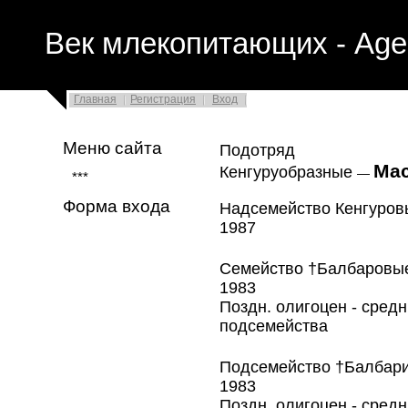
Век млекопитающих - Age
Главная
Регистрация
Вход
Меню сайта
Подотряд
Mac
Кенгуруобразные
—
***
Форма входа
Надсемейство Кенгуро
1987
Семейство †Балбаров
1983
Поздн. олигоцен - cредн
подсемейства
Подсемейство †Балба
1983
Поздн. олигоцен - средн