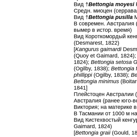
Вид †
Bettongiа moyesi
F
Средн. миоцен (серрава
Вид †
Bettongiа pusilla
M
В современ. Австралия 
вымер в истор. время)
Вид Короткомордый кен
(Desmarest, 1822)
[
Kangurus gaimardi
Desma
(Quoy et Gaimard, 1824)
1824);
Bettongia setosa
G
(Ogilby, 1838);
Bettongia
phillippi
(Ogilby, 1838);
Be
Bettongia minimus
(Boitar
1841]
Плейстоцен Австралии (
Австралия (ранее юго-во
Виктория; на материке в
В Тасмании от 1000 м на
Вид Кистехвостый кенг
Gaimard, 1824)
[
Bettongia graii
(Gould, 1