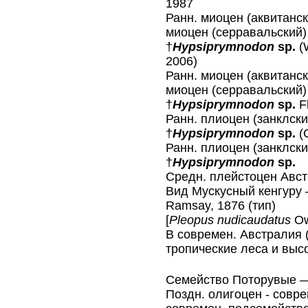
1987
Ранн. миоцен (аквитанск
миоцен (серравальский)
†
Hypsiprymnodon
sp.
(W
2006)
Ранн. миоцен (аквитанск
миоцен (серравальский)
†
Hypsiprymnodon
sp.
F
Ранн. плиоцен (занклски
†
Hypsiprymnodon
sp.
(
Ранн. плиоцен (занклски
†
Hypsiprymnodon
sp.
Средн. плейстоцен Авст
Вид Мускусный кенгуру
Ramsay, 1876 (тип)
[
Pleopus nudicaudatus
Ow
В современ. Австралия 
тропические леса и вы
Cемейство Поторувые
Поздн. олигоцен - совре