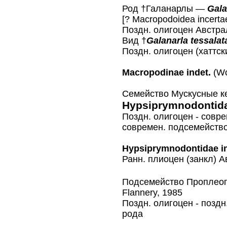
Род †Галанарлы —
Gala
[? Macropodoidea incerta
Поздн. олигоцен Австрал
Вид †
Galanarla tessalat
Поздн. олигоцен (хаттск
Macropodinae indet.
(Wo
Семейство Мускусные к
Hypsiprymnodontid
Поздн. олигоцен - совре
современ. подсемейств
Hypsiprymnodontidae in
Ранн. плиоцен (занкл) А
Подсемейство Пропле
Flannery, 1985
Поздн. олигоцен - поздн
рода