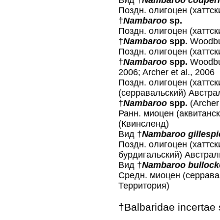
Вид †
Nambaroo couperi
Поздн. олигоцен (хаттск
†
Nambaroo
sр.
Поздн. олигоцен (хаттск
†
Nambaroo
sрр.
Woodbur
Поздн. олигоцен (хаттс
†
Nambaroo
spр.
Woodbur
2006; Archer et al., 2006
Поздн. олигоцен (хаттск
(серравальский) Австра
†
Nambaroo
spр.
(Archer 
Ранн. миоцен (аквитанск
(Квинсленд)
Вид †
Nambaroo gillespi
Поздн. олигоцен (хаттски
бурдигальский) Австрал
Вид †
Nambaroo bullock
Средн. миоцен (серрава
Территория)
†Balbaridae incertae 