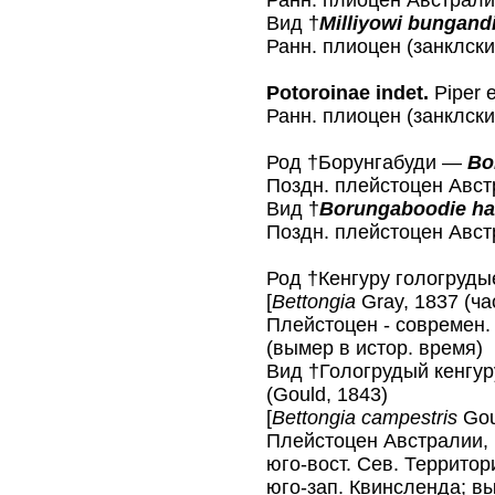
Ранн. плиоцен Австралии
Вид †
Milliyowi bungandi
Ранн. плиоцен (занклски
Potoroinae indet.
Piper e
Ранн. плиоцен (занклски
Род †Борунгабуди —
Bo
Поздн. плейстоцен Австр
Вид †
Borungaboodie ha
Поздн. плейстоцен Авст
Род †Кенгуру гологруд
[
Bettongia
Gray, 1837 (ча
Плейстоцен - современ.
(вымер в истор. время)
Вид †Гологрудый кенгу
(Gould, 1843)
[
Bettongia campestris
Goul
Плейстоцен Австралии, 
юго-вост. Сев. Территор
юго-зап. Квинсленда; вы