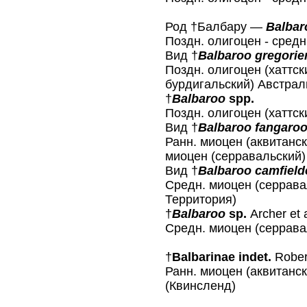
Род †Балбару —
Balbar
Поздн. олигоцен - средн
Вид †
Balbaroo gregorie
Поздн. олигоцен (хаттски
бурдигальский) Австрал
†
Balbaroo
spр.
Поздн. олигоцен (хаттск
Вид †
Balbaroo fangaro
Ранн. миоцен (аквитанск
миоцен (серравальский)
Вид †
Balbaroo camfield
Средн. миоцен (серрава
Территория)
†
Balbaroo
sp.
Archer et 
Cредн. миоцен (серрава
†
Balbarinae indet.
Robert
Ранн. миоцен (аквитанск
(Квинсленд)