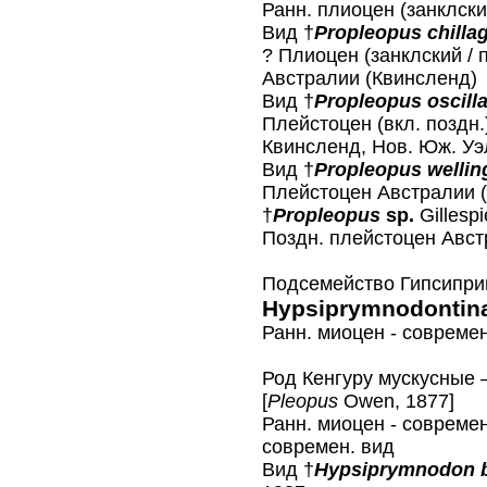
Ранн. плиоцен (занклски
Вид †
Propleopus chilla
? Плиоцен (занклский / 
Австралии (Квинсленд)
Вид †
Propleopus oscill
Плейстоцен (вкл. поздн
Квинсленд, Нов. Юж. Уэ
Вид †
Propleopus wellin
Плейстоцен Австралии (
†
Propleopus
sp.
Gillespi
Поздн. плейстоцен Авст
Подсемейство Гипсипр
Hypsiprymnodontin
Ранн. миоцен - современ
Род Кенгуру мускусные
[
Pleopus
Owen, 1877]
Ранн. миоцен - современ
современ. вид
Вид †
Hypsiprymnodon b