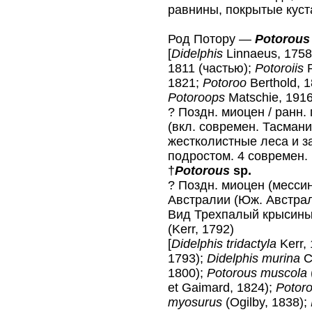
равнины, покрытые кус
Род Потору —
Potorous
[
Didelphis
Linnaeus, 1758
1811 (частью);
Potoroiis
R
1821;
Potoroo
Berthold, 
Potoroops
Matschie, 1916
? Поздн. миоцен / ранн.
(вкл. современ. Тасман
жестколистные леса и з
подростом. 4 современ. 
†
Potorous
sp.
? Поздн. миоцен (мессин
Австралии (Юж. Австра
Вид Трехпалый крысин
(Kerr, 1792)
[
Didelphis tridactyla
Kerr,
1793);
Didelphis murina
C
1800);
Potorous muscola
et Gaimard, 1824);
Potor
myosurus
(Ogilby, 1838);