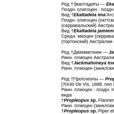
Род †Экалтадеты —
Eka
Поздн. олигоцен - поздн
Вид †
Ekaltadeta ima
Arch
Поздн. олигоцен (хаттск
(серравальский) Австра
Вид †
Ekaltadeta jamiem
Средн. миоцен (серрава
(тортонский) Австралии
Род †Джекмагонеи —
J
Ранн. плиоцен Австралии
Вид †
Jackmahoneyа tox
Ранн. плиоцен (занклски
Род †Проплеопы —
Pro
[
Triclis
De Vis, 1888, non 
Ранн. плиоцен - поздн. 
вида
†
Propleopus
sp.
Flannery
Ранн. плиоцен (занклски
†
Propleopus
sp.
Piper et