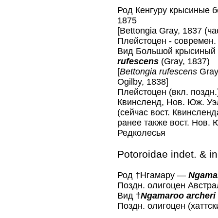
Род Кенгуру крысиные
1875
[Bettongia Gray, 1837 (ча
Плейстоцен - современ.
Вид Большой крысиный
rufescens
(Gray, 1837)
[
Bettongia rufescens
Gray
Ogilby, 1838]
Плейстоцен (вкл. поздн
Квинсленд, Нов. Юж. Уэ
(сейчас вост. Квинсленда
ранее также вост. Нов. 
Редколесья
Potoroidae indet. & i
Род †Нгамару —
Ngama
Поздн. олигоцен Австрал
Вид †
Ngamaroo archeri
Поздн. олигоцен (хаттс