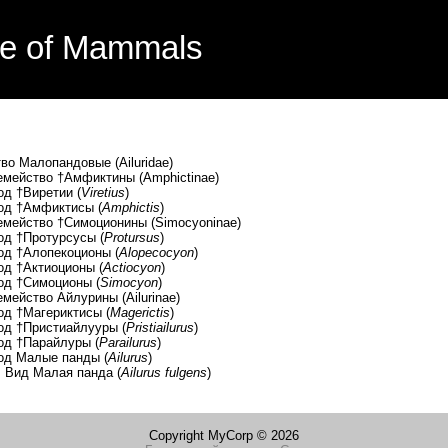
e of Mammals
пандовые (Ailuridae)
†Амфиктины (Amphictinae)
етии (
Viretius
)
иктисы (
Amphictis
)
†Симоционины (Simocyoninae)
урсусы (
Protursus
)
екоционы (
Alopecocyon
)
оционы (
Actiocyon
)
оционы (
Simocyon
)
Айлурины (Ailurinae)
риктисы (
Magerictis
)
тиайлууры (
Pristiailurus
)
айлуры (
Parailurus
)
 панды (
Ailurus
)
я панда (
Ailurus fulgens
)
Copyright MyCorp © 2026