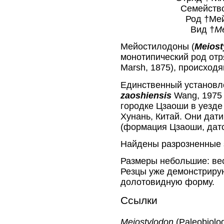
Семейство incer
Род †Мейости
Вид †
Me
Мейостилодоны (
Meiost
монотипический род отря
Marsh, 1875), происход
Единственный установ
zaoshiensis
Wang, 1975 
городке Цзаоши в уезде
Хунань, Китай. Они дат
(формация Цзаоши, датс
Найдены разрозненные 
Размеры небольшие: вес
Резцы уже демонстриру
долотовидную форму.
Ссылки
Meiostylodon
(Paleobiol