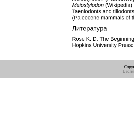
Meiostylodon
(Wikipedia
Taeniodonts and tillodont
(Paleocene mammals of t
Литература
Rose K. D. The Beginnin
Hopkins University Press:
Copyr
Беспл