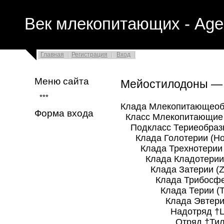
Век млекопитающих - Age
Главная
Регистрация
Вход
Меню сайта
Мейостилодоны 
***
Клада Млекопитающеоб
Форма входа
Класс Млекопитающие 
Подкласс Териеобразны
Клада Голотерии (Holo
Клада Трехнотерии (T
Клада Кладотерии (C
Клада Затерии (Zat
Клада Трибосфениды
Клада Терии (The
Клада Эвтерии (E
Надотряд †Цимол
Отряд †Тиллодонт