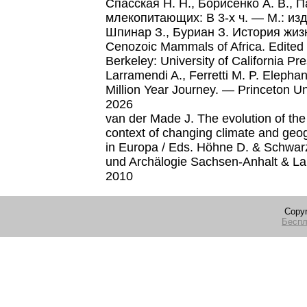
Спасская Н. Н., Борисенко А. В., 
млекопитающих: В 3-х ч. — М.: из
Шпинар З., Буриан З. История жиз
Cenozoic Mammals of Africa. Edited
Berkeley: University of California Pr
Larramendi A., Ferretti M. P. Elephan
Million Year Journey. — Princeton Un
2026
van der Made J. The evolution of the 
context of changing climate and geog
in Europa / Eds. Höhne D. & Schwa
und Archälogie Sachsen-Anhalt & La
2010
Copyr
Беспл