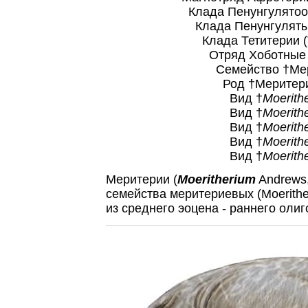
Клада Пенунгулятообразны
Клада Пенунгуляты (Pae
Клада Тетитерии (Teth
Отряд Хоботные (Prob
Семейство †Меритериевы
Род †Меритерии
Вид †
Moerith
Вид †
Moerithe
Вид †
Moerithe
Вид †
Moerith
Вид †
Moerith
Меритерии (
Moeritherium
Andrews,
семейства меритериевых (Moerithe
из среднего эоцена - раннего оли