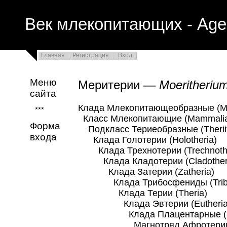
Век млекопитающих - Age
Главная
Регистрация
Вход
Меню
Меритерии —
Moeritheriu
сайта
Клада Млекопитающеобразные (M
***
Класс Млекопитающие (Mammali
Форма
Подкласс Териеобразные (Therii
входа
Клада Голотерии (Holotheria)
Клада Трехнотерии (Trechnothe
Клада Кладотерии (Cladother
Клада Затерии (Zatheria)
Клада Трибосфениды (Tribos
Клада Терии (Theria)
Клада Эвтерии (Eutheria
Клада Плацентарные (Pla
Магнотряд Афротерии (Af