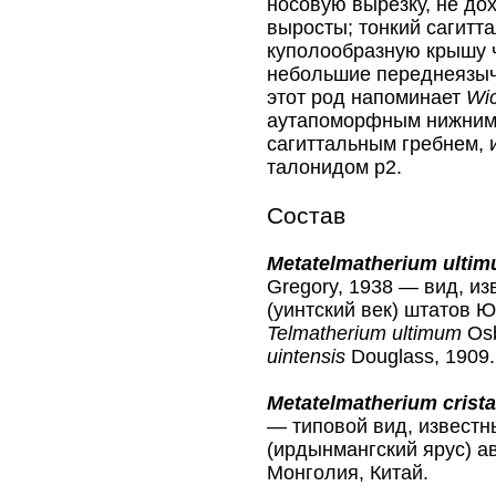
носовую вырезку, не до
выросты; тонкий сагитт
куполообразную крышу 
небольшие переднеязычн
этот род напоминает
Wic
аутапоморфным нижним 
сагиттальным гребнем, 
талонидом р2.
Состав
Metatelmatherium ulti
Gregory, 1938 — вид, из
(уинтский век) штатов 
Telmatherium ultimum
Osb
uintensis
Douglass, 1909.
Metatelmatherium crist
— типовой вид, известн
(ирдынмангский ярус) а
Монголия, Китай.