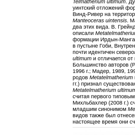
Telmatherium ultimum
. Д
уинтский отложений фо
Винд-Ривер на террито
Manteoceras uintensis
. М
два этих вида. В. Грейнд
описали
Metatelmatheriu
формации Ирдын-Манга 
в пустыне Гоби, Внутрен
почти идентичен север
ultimum
и отличается от 
Большинство авторов (Ра
1996 г.; Мадер, 1989, 19
родов
Metatelmatherium
гг.) признал существов
Metatelmatherium ultimu
считая первого типовым
Михльбахлер (2008 г.) с
младшим синонимом
Me
видов также был отнесе
настоящее время они сч