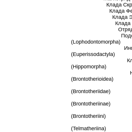
Клада Скротифер
Клада Феревунгу
Клада Эвунгуля
Клада Мезаксо
Отряд Непарнопа
Подотряд †Ло
(Lophodontomorpha)
Инфраотряд †
(Euperissodactyla)
Клада Лоша
(Hippomorpha)
Надсемейство
(Brontotherioidea)
Семейство †
(Brontotheriidae)
Подсемейств
(Brontotheriinae)
Триба †Бр
(Brontotheriini)
Подтриба †
(Telmatheriina)