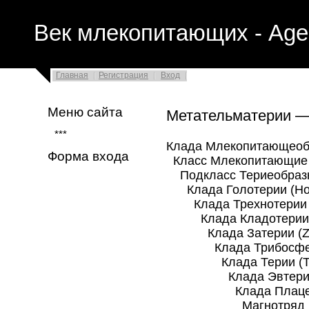
Век млекопитающих - Age
Главная
Регистрация
Вход
Меню сайта
Метательматерии 
***
Клада Млекопитающеоб
Форма входа
Класс Млекопитающие 
Подкласс Териеобразны
Клада Голотерии (Holo
Клада Трехнотерии (T
Клада Кладотерии (C
Клада Затерии (Zat
Клада Трибосфениды
Клада Терии (The
Клада Эвтерии (E
Клада Плацентарн
Магнотряд Бореоэв