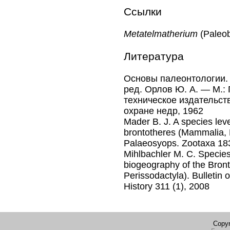
Ссылки
Metatelmatherium
(Paleo
Литература
Основы палеонтологии. В
ред. Орлов Ю. А. — М.:
техническое издательст
охране недр, 1962
Mader B. J. A species leve
brontotheres (Mammalia, P
Palaeosyops. Zootaxa 183
Mihlbachler M. C. Specie
biogeography of the Bron
Perissodactyla). Bulletin
History 311 (1), 2008
Copyr