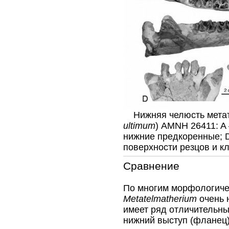
Нижняя челюсть метат
ultimum
) AMNH 26411: A
нижние предкоренные; 
поверхности резцов и к
Сравнение
По многим морфологиче
Metatelmatherium
очень 
имеет ряд отличительны
нижний выступ (фланец)