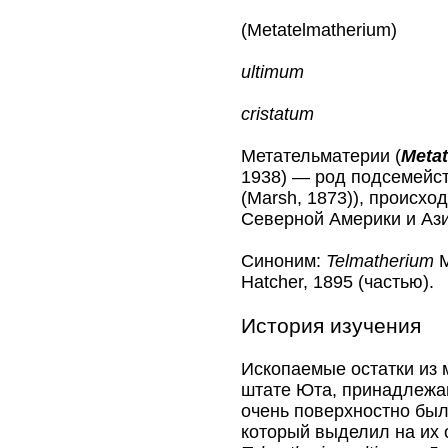
Род †Мета
(Metatelmatherium)
Вид
ultimum
Вид
cristatum
Метательматерии (
Meta
1938) — род подсемейств
(Marsh, 1873)), происхо
Северной Америки и Ази
Синоним:
Telmatherium
M
Hatcher, 1895 (частью).
История изучения
Ископаемые остатки из
штате Юта, принадлежа
очень поверхностно были
который выделил на их 