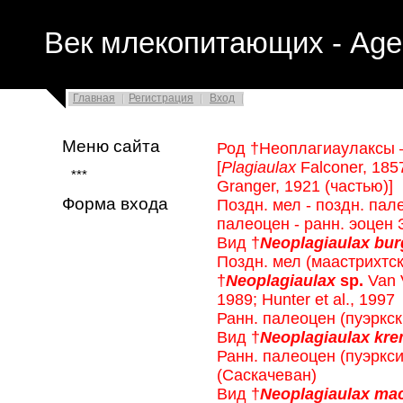
Век млекопитающих - Age
Главная
Регистрация
Вход
Меню сайта
Род †Неоплагиаулаксы
[
Plagiaulax
Falconer, 185
***
Granger, 1921 (частью)]
Форма входа
Поздн. мел - поздн. пал
палеоцен - ранн. эоцен 
Вид †
Neoplagiaulax bur
Поздн. мел (маастрихтс
†
Neoplagiaulax
sр.
Van V
1989; Hunter et al., 1997
Ранн. палеоцен (пуэрк
Вид †
Neoplagiaulax kr
Ранн. палеоцен (пуэркс
(Саскачеван)
Вид †
Neoplagiaulax mac