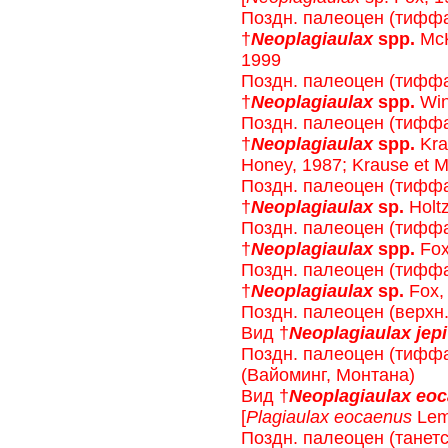
Поздн. палеоцен (ти
†
Neoplagiaulax
sрр.
McKe
1999
Поздн. палеоцен (тиф
†
Neoplagiaulax
sрр.
Win
Поздн. палеоцен (тиф
†
Neoplagiaulax
sрр.
Kra
Honey, 1987; Krause et 
Поздн. палеоцен (тифф
†
Neoplagiaulax
sр.
Holt
Поздн. палеоцен (тифф
†
Neoplagiaulax
sрр.
Fox
Поздн. палеоцен (тифф
†
Neoplagiaulax
sр.
Fox,
Поздн. палеоцен (верхн
Вид †
Neoplagiaulax jepi
Поздн. палеоцен (тифф
(Вайоминг, Монтана)
Вид †
Neoplagiaulax eo
[
Plagiaulax eocaenus
Lem
Поздн. палеоцен (танет