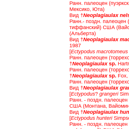
Ранн. палеоцен (пуэркс
Мексико, Юта)
Вид †
Neoplagiaulax nel
Ранн.- поздн. палеоцен 
тиффанский) США (Вайо
(Альберта)
Вид †
Neoplagiaulax ma
1987
[
Ectypodus macrotomeus
Ранн. палеоцен (торре
†
Neoplagiaulax
sр.
Hart
Ранн. палеоцен (торре
†
Neoplagiaulax
sр.
Fox,
Ранн. палеоцен (торрех
Вид †
Neoplagiaulax gra
[
Ectypodus
?
grangeri
Sim
Ранн. - поздн. палеоцен
США (Монтана, Вайомин
Вид †
Neoplagiaulax hun
[
Ectypodus hunteri
Simpso
Ранн. - поздн. палеоцен 