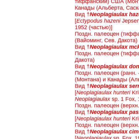
тиффанский) США (Монта
Канады (Альберта, Саск
Вид †
Neoplagiaulax haz
[
Ectypodus hazeni
Jepsen
1952 (частью)]
Поздн. палеоцен (тиффа
(Вайоминг, Сев. Дакота)
Вид †
Neoplagiaulax mc
Поздн. палеоцен (тиффа
Дакота)
Вид †
Neoplagiaulax do
Поздн. палеоцен (ранн.
(Монтана) и Канады (Ал
Вид †
Neoplagiaulax ser
[
Neoplagiaulax hunteri
Kri
Neoplagiaulax
sp. 1 Fox, 
Поздн. палеоцен (верхн
Вид †
Neoplagiaulax pa
[
Neoplagiaulax hunteri
Kri
Поздн. палеоцен (верхн
Вид †
Neoplagiaulax cim
[
Neoplagiaulax
sp. Fox, 1