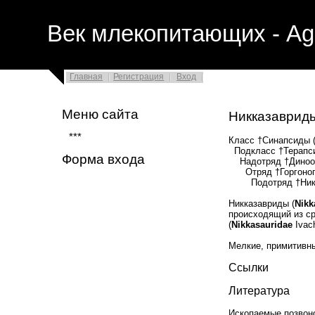
Век млекопитающих - Ag
Главная
Регистрация
Вход
Меню сайта
Никказавриды
***
Класс †Синапсиды (
Подкласс †Терапси
Форма входа
Надотряд †Динообр
Отряд †Горгонопы
Подотряд †Никказ
Никказавриды (
Nikk
происходящий из ср
(
Nikkasauridae
Ivach
Мелкие, примитивн
Ссылки
Литература
Ископаемые позвоно