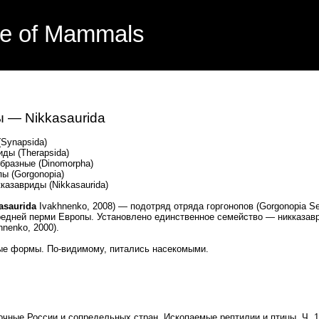
e of Mammals
 — Nikkasaurida
Synapsida)
ды (Therapsida)
азные (Dinomorpha)
 (Gorgonopia)
авриды (Nikkasaurida)
asaurida
Ivakhnenko, 2008) — подотряд отряда горгонопов (Gorgonopia See
едней перми Европы. Установлено единственное семейство — никказав
nenko, 2000).
ые формы. По-видимому, питались насекомыми.
чные России и сопредельных стран. Ископаемые рептилии и птицы. Ч. 1 