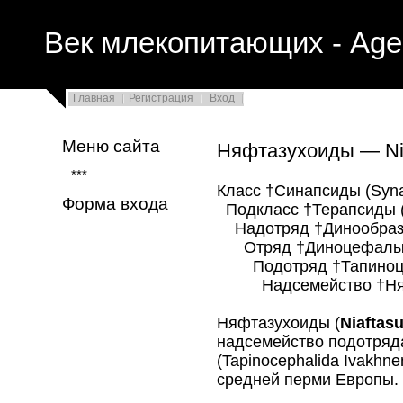
Век млекопитающих - Age
Главная
Регистрация
Вход
Меню сайта
Няфтазухоиды — Nia
***
Класс †Синапсиды (Syna
Форма входа
Подкласс †Терапсиды (
Надотряд †Динообразн
Отряд †Диноцефалы (D
Подотряд †Тапиноцеф
Надсемейство †Няфта
Няфтазухоиды (
Niaftas
надсемейство подотряд
(Tapinocephalida
Ivakhne
средней перми Европы. 