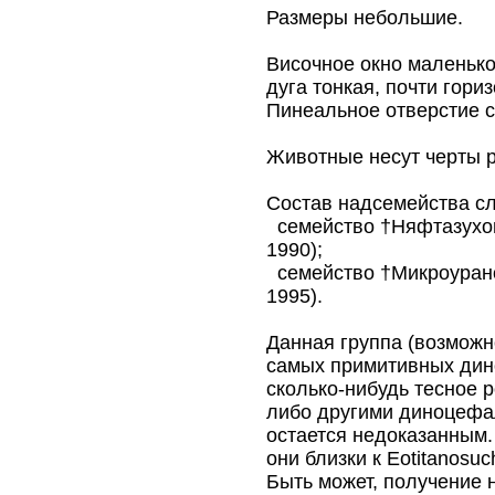
Размеры небольшие.
Височное окно маленько
дуга тонкая, почти гори
Пинеальное отверстие с
Животные несут черты р
Состав надсемейства с
семейство †Няфтазухо
1990);
семейство †Микроуран
1995).
Данная группа (возможн
самых примитивных дин
сколько-нибудь тесное 
либо другими диноцефа
остается недоказанным.
они близки к Eotitanosuc
Быть может, получение 