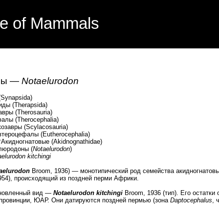
e of Mammals
ны —
Notaelurodon
Synapsida)
ды (Therapsida)
ры (Therosauria)
ы (Therocephalia)
вры (Scylacosauria)
цефалы (Eutherocephalia)
ногнатовые (Akidnognathidae)
одоны (
Notaelurodon
)
elurodon kitchingi
aelurodon
Broom, 1936) — монотипический род семейства акидногнатовых
 1954), происходящий из поздней перми Африки.
новленный вид —
Notaelurodon kitchingi
Broom, 1936 (тип). Его остатки
провинции, ЮАР. Они датируются поздней пермью (зона
Daptocephalus
, 