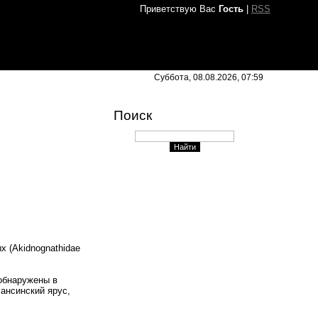
Приветствую Вас
Гость
|
RSS
Суббота, 08.08.2026, 07:59
Поиск
 (Akidnognathidae
 обнаружены в
чансинский ярус,