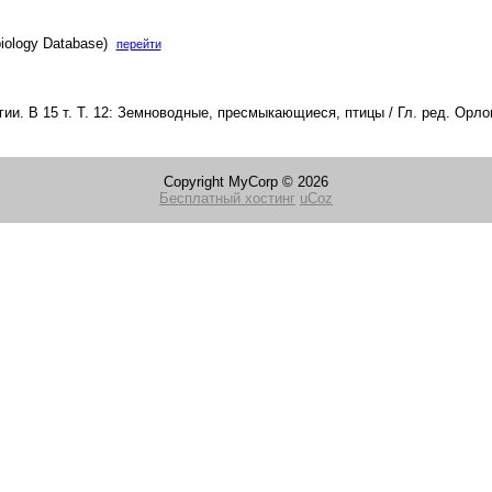
iology Database)
перейти
ии. В 15 т. Т. 12: Земноводные, пресмыкающиеся, птицы / Гл. ред. Орло
Copyright MyCorp © 2026
Бесплатный хостинг
uCoz