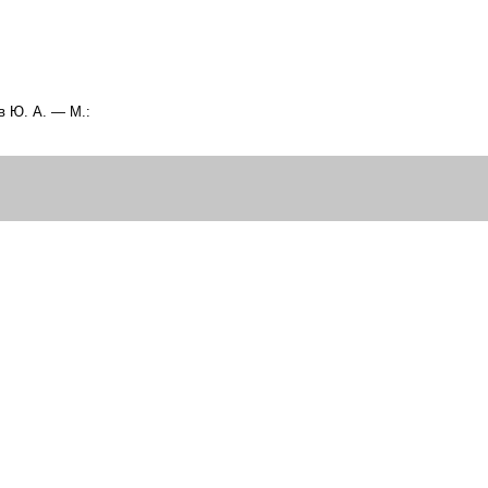
в Ю. А. — М.: