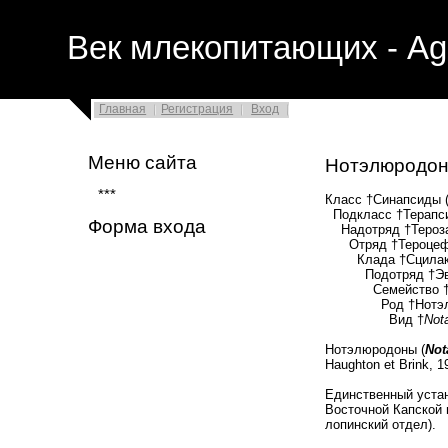
Век млекопитающих - Ag
Главная
Регистрация
Вход
Меню сайта
Нотэлюродо
***
Класс †Синапсиды (
Подкласс †Терапси
Форма входа
Надотряд †Терозав
Отряд †Тероцефал
Клада †Сцилакоза
Подотряд †Эвтеро
Семейство †Акид
Род †Нотэлюр
Вид †
Nota
Нотэлюродоны (
Not
Haughton et Brink,
Единственный уста
Восточной Капской 
лопинский отдел).