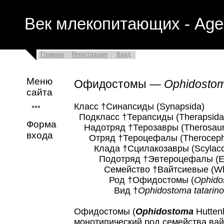
Век млекопитающих - Age
Главная
Регистрация
Вход
Меню
Офидостомы —
Ophidosto
сайта
Класс †Синапсиды (Synapsida)
***
Подкласс †Терапсиды (Therapsida
Форма
Надотряд †Терозавры (Therosaur
входа
Отряд †Тероцефалы (Therocepha
Клада †Сцилакозавры (Scylacos
Подотряд †Эвтероцефалы (Euth
Семейство †Вайтсиевые (Whai
Род †Офидостомы (
Ophido
Вид †
Ophidostoma tatarino
Офидостомы (
Ophidostoma
Huttenl
монотипический род семейства вайт