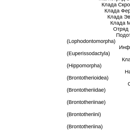
Клада Скротиферы
Клада Феревунгул
Клада Эвунгулят
Клада Мезаксон
Отряд Непарнопа
Подотряд †Лоф
(Lophodontomorpha)
Инфраотряд †Э
(Euperissodactyla)
Клада Лошад
(Hippomorpha)
Надсемейство
(Brontotherioidea)
Семейство †
(Brontotheriidae)
Подсемейство
(Brontotheriinae)
Триба †Бро
(Brontotheriini)
Подтриба †
(Brontotheriina)