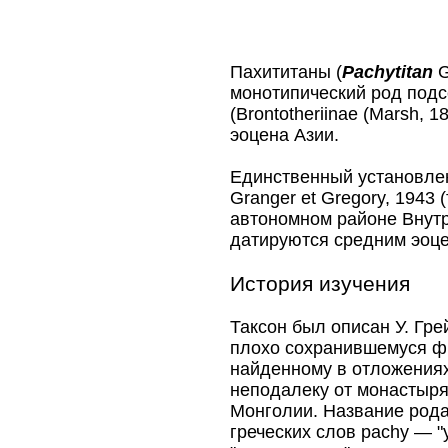
Род †Пахи
Вид
Пахититаны (
Pachytitan
G
монотипический род подс
(Brontotheriinae (Marsh, 
эоцена Азии.
Единственный установл
Granger et Gregory, 1943 
автономном районе Внутр
датируются средним эоце
История изучения
Таксон был описан У. Грей
плохо сохранившемуся фр
найденному в отложения
неподалеку от монастыря
Монголии. Название рода
греческих слов рachy — "