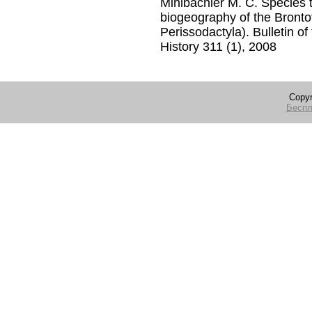
Mihlbachler M. C. Species
biogeography of the Bronto
Perissodactyla). Bulletin 
History 311 (1), 2008
Copyr
Беспл