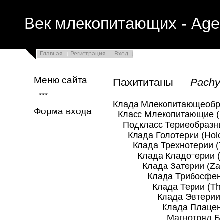
Век млекопитающих - Age
Главная
Регистрация
Вход
Меню сайта
Пахититаны —
Pachy
***
Клада Млекопитающеобра
Форма входа
Класс Млекопитающие (
Подкласс Териеобразные
Клада Голотерии (Holot
Клада Трехнотерии (Tr
Клада Кладотерии (Cl
Клада Затерии (Zath
Клада Трибосфениды 
Клада Терии (Ther
Клада Эвтерии (Eu
Клада Плацентарны
Магнотряд Бореоэвт