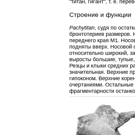
"титан, гигант", т. е. пер
Строение и функции
Pachytitan
, судя по остат
бронтотериев размеров. 
переднего края М1. Носо
подняты вверх. Носовой 
относительно широкий, з
выросты большие, тупые,
Резцы и клыки средних р
значительная. Верхние п
гипоконом. Верхние коре
очертаниями. Остальные 
фрагментарности останк