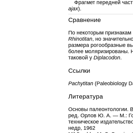
Фрагмет передней части
ajax
).
Сравнение
По некоторым признакам
Rhinotitan
, но значительн
размера рогообразные вы
более моляризированы. 
таковой у
Diplacodon
.
Ссылки
Pachytitan
(Paleobiology 
Литература
Основы палеонтологии. В 
ред. Орлов Ю. А. — М.: Г
техническое издательств
недр, 1962