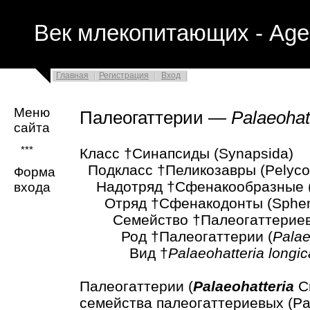
Век млекопитающих - Age
Главная
Регистрация
Вход
Меню
Палеогаттерии —
Palaeohat
сайта
***
Класс †Синапсиды (Synapsida)
Подкласс †Пеликозавры (Pelycos
Форма
Надотряд †Сфенакообразные (
входа
Отряд †Сфенакодонты (Sphena
Семейство †Палеогаттериевые 
Род †Палеогаттерии (
Palae
Вид †
Palaeohatteria longi
Палеогаттерии (
Palaeohatteria
Cr
семейства палеогаттериевых (Pala