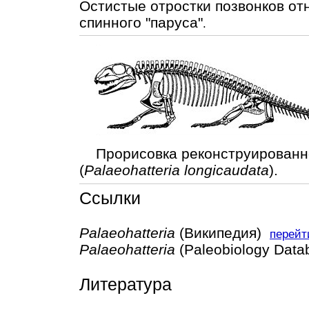
Остистые отростки позвонков от
спинного "паруса"
.
Прорисовка реконструированно
(
Palaeohatteria longicaudata
).
Ссылки
Palaeohatteria
(Википедия)
перейт
Palaeohatteria
(Paleobiology Dat
Литература