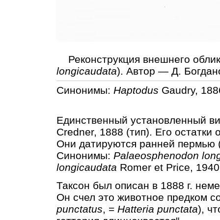
Реконструкция внешнего облика
longicaudata
). Автор — Д. Богдан
Синонимы:
Haptodus
Gaudry, 188
Единственный установленный в
Credner, 1888 (тип). Его остатк
Они датируются ранней пермью (
Синонимы:
Palaeosphenodon long
longicaudata
Romer et Price, 1940
Таксон был описан в 1888 г. нем
Он счел это животное предком с
punctatus
, =
Hatteria punctata
), ч