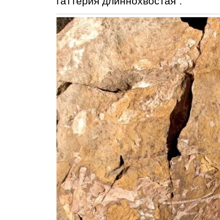
гаттерия длиннохвостая".