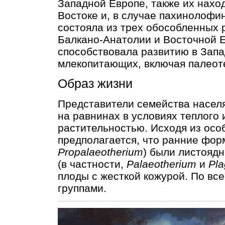
Западной Европе, также их нахо
Востоке и, в случае пахинолофин
состояла из трех обособленных 
Балкано-Анатолии и Восточной Е
способствовала развитию в Зап
млекопитающих, включая палеот
Образ жизни
Представители семейства населя
на равнинах в условиях теплого 
растительностью. Исходя из осо
предполагается, что ранние фо
Propalaeotherium
) были листоядн
(в частности,
Palaeotherium
и
Pla
плоды с жесткой кожурой. По вс
группами.