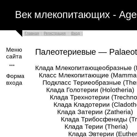
Век млекопитающих - Age
Главная
Регистрация
Вход
Меню
Палеотериевые — Palaeoth
сайта
***
Клада Млекопитающеобразные (
Класс Млекопитающие (Mammal
Форма
Подкласс Териеобразные (Theri
входа
Клада Голотерии (Holotheria)
Клада Трехнотерии (Trechnot
Клада Кладотерии (Cladothe
Клада Затерии (Zatheria)
Клада Трибосфениды (Trib
Клада Терии (Theria)
Клада Эвтерии (Eutheri