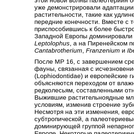
этой новой волны палеотериин 
уже демонстрировали адаптации
растительности, такие как удли
передние конечности. Вместе с т
приспособившись к более быстр
Западной Европы доминировал
Leptolophus
, а на Пиренейском 
Cantabrotherium
,
Franzenium
и
Ib
После MP 16, с завершением ср
фауны, связанная с исчезновени
(Lophiodontidae) и европейские 
объясняются переходом от влажн
редколесьям, составленными отн
Выжившие растительноядные мл
условиям, изменив строение зубн
Несмотря на эти изменения, евр
субтропической, а палеотериев
доминирующей группой непарноп
Европе. Некоторые палеотериины