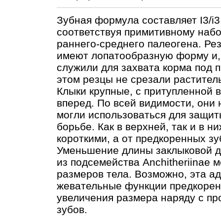
Зубная формула составляет I3/i3,
соответствуя примитивному наб
раннего-среднего палеогена. Ре
имеют лопатообразную форму и,
служили для захвата корма под 
этом резцы не срезали раститель
Клыки крупные, c притупленной
вперед. По всей видимости, они 
могли использоваться для защит
борьбе. Как в верхней, так и в 
короткими, а от предкоренных з
Уменьшение длины заклыковой 
из подсемейства Anchitheriinae 
размеров тела. Возможно, эта а
жевательные функции предкоренн
увеличения размера наряду с п
зубов.