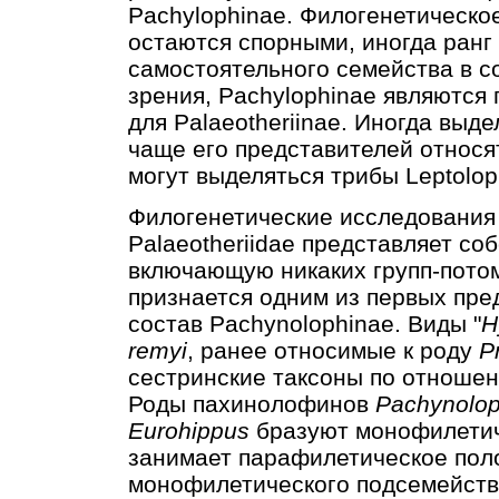
Pachylophinae. Филогенетическо
остаются спорными, иногда ранг
самостоятельного семейства в со
зрения, Pachylophinae являются
для Palaeotheriinae. Иногда выде
чаще его представителей относят
могут выделяться трибы Leptolophin
Филогенетические исследования 2
Palaeotheriidae представляет со
включающую никаких групп-пото
признается одним из первых пре
состав Pachynolophinae. Виды "
H
remyi
, ранее относимые к роду
P
сестринские таксоны по отноше
Роды пахинолофинов
Pachynolo
Eurohippus
бразуют монофилетич
занимает парафилетическое пол
монофилетического подсемейства