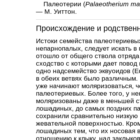
Палеотерии (
Palaeotherium m
— М. Уиттон.
Происхождение и родствен
Истоки семейства палеотериевых,
непарнопалых, следует искать в 
отошло от общего ствола отряда
сходство с которыми дает повод
одно надсемейство эквуоидов (E
в обеих ветвях было различным
уже начинают моляризоваться, ч
палеотериевых. Более того, у н
моляризованы даже в меньшей ст
лошадиных, до самых поздних п
сохранили сравнительно низкую 
жевательной поверхностью. Кром
лошадиных тем, что их носовая 
отношению к клыку, над заклыко