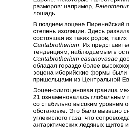
размеров: например,
Paleotheri
лошадь.
В позднем эоцене Пиренейский 
степень изоляции. Здесь развил
состоящая из таких родов, таких
Cantabrotherium
. Их представит
тенденциям, наблюдаемым в ост
Cantabrotherium casanovasae
дос
обладал гораздо более высокок
эоцена иберийские формы были
пришельцами из Центральной Ев
Эоцен-олигоценовая граница ме
21 ознаменовалась глобальным п
со стабильно высоким уровнем о
обстановке. Это было вызвано 
углекислого газа, что сопровож
антарктических ледяных щитов и