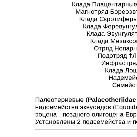
Клада Плацентарные (Pl
Магнотряд Бореоэвтерии 
Клада Скротиферы (Sc
Клада Феревунгуляты (
Клада Эвунгуляты (Eu
Клада Мезаксонии (
Отряд Непарнопалые (
Подотряд †Лофодонтоо
Инфраотряд †Эвпериссо
Клада Лошадеобразн
Надемейство Эквуо
Семейство †Палеотер
Палеотериевые (
Palaeotheriidae
надсемейства эквуоидов (Equoid
эоцена - позднего олигоцена Евр
Установлены 2 подсемейства и п