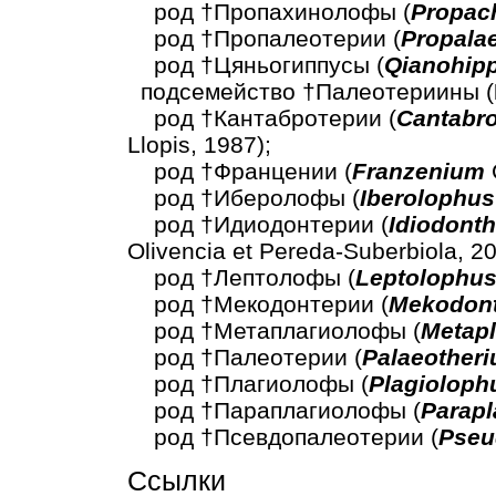
род †Пропахинолофы (
Propac
род †Пропалеотерии (
Propala
род †Цяньогиппусы (
Qianohip
подсемейство †Палеотериины (
род †Кантабротерии (
Cantabr
Llopis, 1987);
род †Францении (
Franzenium
род †Иберолофы (
Iberolophus
род †Идиодонтерии (
Idiodont
Olivencia et Pereda-Suberbiola, 20
род †Лептолофы (
Leptolophu
род †Мекодонтерии (
Mekodon
род †Метаплагиолофы (
Metap
род †Палеотерии (
Palaeother
род †Плагиолофы (
Plagioloph
род †Параплагиолофы (
Parapl
род †Псевдопалеотерии (
Pseu
Ссылки