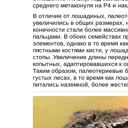
среднего метаконуля на Р4 и на
В отличие от лошадиных, палео
увеличились в общих размерах, н
конечности стали более массив
пальцами. В обоих семействах 
элементов, однако в то время ка
пястными костями кисти, у лоша
стопы. Увеличение длины передн
копытных, адаптировавшихся к 
Таким образом, палеотериевые 
густых лесах, в то время как л
питались наземной, более жестк