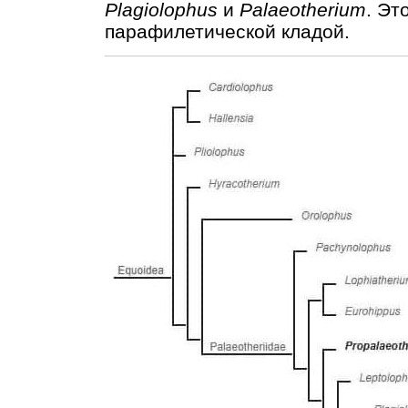
Plagiolophus
и
Palaeotherium
. Эт
парафилетической кладой.