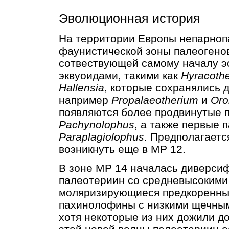
Эволюционная история
На территории Европы непарноп
фаунистической зоны палеогено
сотвествующей самому началу э
эквуоидами, такими как
Hyracoth
Hallensia
, которые сохранялись 
например
Propalaeotherium
и
Oro
появляются более продвинутые 
Pachynolophus
, а также первые
Paraplagiolophus
. Предполагаетс
возникнуть еще в MP 12.
В зоне MP 14 началась диверси
палеотериин со средневысокими
моляризирующиеся предкоренные
пахинолофины с низкими щечным
хотя некоторые из них дожили д