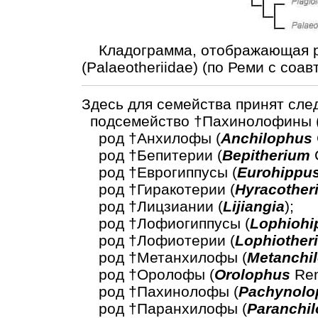
Кладограмма, отображающая р
(Palaeotheriidae) (по Реми с соавт.
Здесь для семейства принят сле
подсемейство †Пахинолофины 
род †Анхилофы (
Anchilophus
род †Бепитерии (
Bepitherium
C
род †Еврогиппусы (
Eurohippu
род †Гиракотерии (
Hyracother
род †Лицзиании (
Lijiangia
);
род †Лофиогиппусы (
Lophiohi
род †Лофиотерии (
Lophiother
род †Метанхилофы (
Metanchi
род †Оролофы (
Orolophus
Rem
род †Пахинолофы (
Pachynolo
род †Паранхилофы (
Paranchi