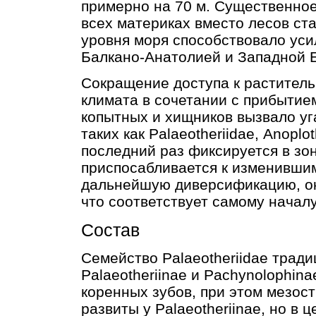
примерно на 70 м. Существенное
всех материках вместо лесов ст
уровня моря способствовало ус
Балкано-Анатолией и Западной 
Сокращение доступа к раститель
климата в сочетании с прибытие
копытных и хищников вызвало уг
таких как Palaeotheriidae, Anoplo
последний раз фиксируется в зон
приспосабливается к изменившим
дальнейшую диверсификацию, ок
что соответствует самому началу
Состав
Семейство Palaeotheriidae трад
Palaeotheriinae и Pachynolophin
коренных зубов, при этом мезос
развиты у Palaeotheriinae, но в 