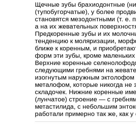
Щечные зубы брахиодонтные (ни
(тупобугорчатые), у более прод
становятся мезодонтными (т. е. 
а на их жевательных поверхностя
Предкоренные зубы и их молочн
тенденцию к моляризации, морф
ближе к коренным, и приобретаю
форм эти зубы, кроме маленьких
Верхние коренные селенолофодо
следующими гребнями на жевате
изогнутым наружным эктолофом 
металофом, которые никогда не 
складочек. Нижние коренные им
(лунчатое) строение — с гребня
метастилида, с небольшим энток
работали примерно так же, как 