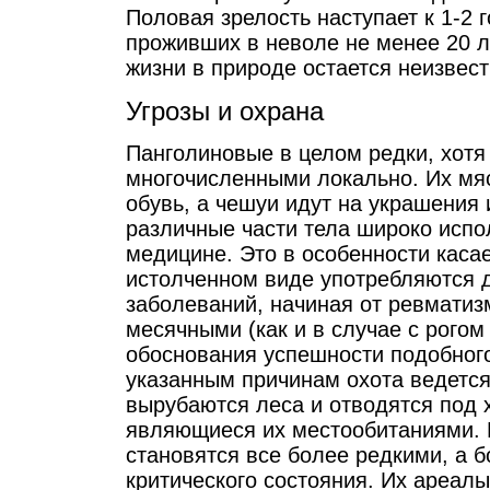
Половая зрелость наступает к 1-2
проживших в неволе не менее 20 
жизни в природе остается неизвест
Угрозы и охрана
Панголиновые в целом редки, хотя
многочисленными локально. Их мяс
обувь, а чешуи идут на украшения 
различные части тела широко испо
медицине. Это в особенности каса
истолченном виде употребляются 
заболеваний, начиная от ревматиз
месячными (как и в случае с рого
обоснования успешности подобного
указанным причинам охота ведется
вырубаются леса и отводятся под 
являющиеся их местообитаниями. 
становятся все более редкими, а 
критического состояния. Их ареал