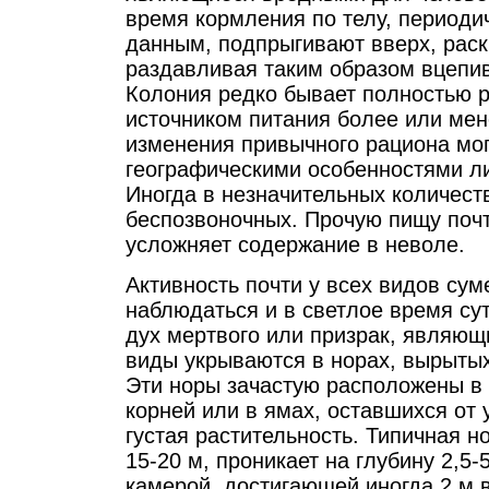
время кормления по телу, периоди
данным, подпрыгивают вверх, раск
раздавливая таким образом вцепив
Колония редко бывает полностью р
источником питания более или ме
изменения привычного рациона мо
географическими особенностями л
Иногда в незначительных количест
беспозвоночных. Прочую пищу почт
усложняет содержание в неволе.
Активность почти у всех видов сум
наблюдаться и в светлое время су
дух мертвого или призрак, являю
виды укрываются в норах, вырыты
Эти норы зачастую расположены в 
корней или в ямах, оставшихся от
густая растительность. Типичная 
15-20 м, проникает на глубину 2,5-
камерой, достигающей иногда 2 м в