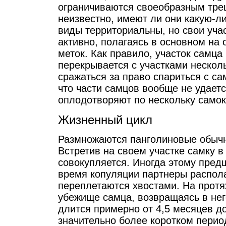
ограничиваются своеобразным тре
неизвестно, имеют ли они какую-
виды территориальны, но свои уча
активно, полагаясь в основном на
меток. Как правило, участок самц
перекрывается с участками нескол
сражаться за право спариться с са
что части самцов вообще не удаетс
оплодотворяют по нескольку само
Жизненный цикл
Размножаются панголиновые обычно
Встретив на своем участке самку в
совокупляется. Иногда этому пред
время копуляции партнеры распола
переплетаются хвостами. На протя
убежище самца, возвращаясь в нег
длится примерно от 4,5 месяцев до
значительно более коротком перио