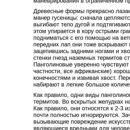
маневрирования в ограниченном п
Древесные формы прекрасно лазаю
манер гусеницы: сначала цепляютс
выгибают тело дугой и подтягивают
этом упирается в кору острыми гра
подниматься с его помощью на ве
передних лап они тоже вскрывают
зацепившись задними ногами и хво
стенки гнезд наземных термитов ст
Панголиновые уверенно чувствуют 
частности, все африканские) хоро
конечностями и извивая хвост. Пер
набирают в легкие большое количе
Как правило, одни виды панголино
термитов. Во вскрытых желудках на
Как правило, они относятся к 2-3 
почти полностью игнорируются. За
вызывающие повреждение искусст
являющиеся вредными для челове