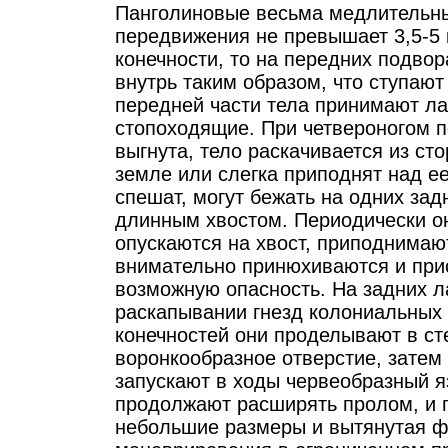
Панголиновые весьма медлительны,
передвижения не превышает 3,5-5 к
конечности, то на передних подво
внутрь таким образом, что ступают
передней части тела принимают ла
стопоходящие. При четвероногом 
выгнута, тело раскачивается из сто
земле или слегка приподнят над е
спешат, могут бежать на одних зад
длинным хвостом. Периодически он
опускаются на хвост, приподнимаю
внимательно принюхиваются и при
возможную опасность. На задних ла
раскапывании гнезд колониальных
конечностей они проделывают в ст
воронкообразное отверстие, затем
запускают в ходы червеобразный я
продолжают расширять пролом, и г
небольшие размеры и вытянутая 