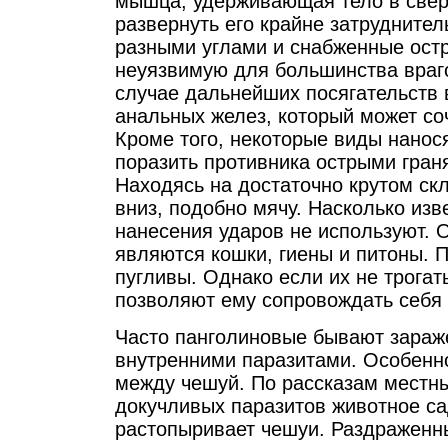
мышца, удерживающая тело в сверн
развернуть его крайне затрудните
разными углами и снабженные ост
неуязвимую для большинства враго
случае дальнейших посягательств
анальных желез, который может соч
Кроме того, некоторые виды нанос
поразить противника острыми гран
Находясь на достаточно крутом скл
вниз, подобно мячу. Насколько изв
нанесения ударов не используют.
являются кошки, гиены и питоны. П
пугливы. Однако если их не трогат
позволяют ему сопровождать себя 
Часто панголиновые бывают зара
внутренними паразитами. Особенн
между чешуй. По рассказам местны
докучливых паразитов животное са
растопыривает чешуи. Раздраженн