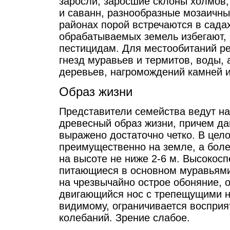
заросли, заросшие склоны холмов,
и саванн, разнообразные мозаичн
районах порой встречаются в садах
обрабатываемых земель избегают, 
пестицидам. Для местообитаний р
гнезд муравьев и термитов, воды,
деревьев, нагромождений камней и 
Образ жизни
Представители семейства ведут н
древесный образ жизни, причем да
выражено достаточно четко. В цел
преимущественно на земле, а боле
на высоте не ниже 2-6 м. Высокос
питающиеся в основном муравьями
на чрезвычайно острое обоняние, 
двигающийся нос с трепещущими но
видимому, ограничивается восприя
колебаний. Зрение слабое.