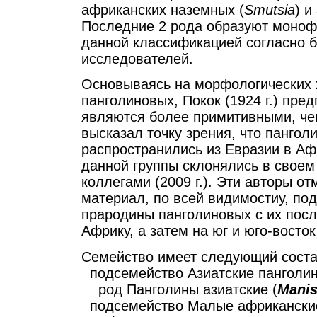
африканских наземных (
Smutsia
) и
Последние 2 рода образуют монофи
данной классификацией согласно 
исследователей.
Основываясь на морфологических 
панголиновых, Покок (1924 г.) пре
являются более примитивными, чем
высказал точку зрения, что пангол
распространились из Евразии в Аф
данной группы склонялись в своем
коллегами (2009 г.). Эти авторы 
материал, по всей видимостиу, по
прародины панголиновых с их пос
Африку, а затем на юг и юго-восток
Семейство имеет следующий соста
подсемейство Азиатские панголин
род Панголины азиатские (
Mani
подсемейство Малые африканские