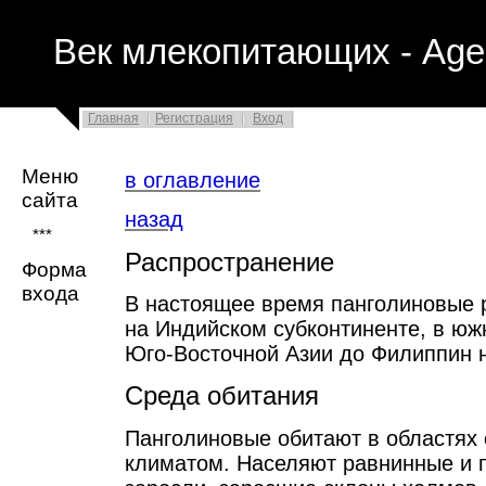
Век млекопитающих - Age
Главная
Регистрация
Вход
Меню
в оглавление
сайта
назад
***
Распространение
Форма
входа
В настоящее время панголиновые 
на Индийском субконтиненте, в юж
Юго-Восточной Азии до Филиппин 
Среда обитания
Панголиновые обитают в областях 
климатом. Населяют равнинные и 