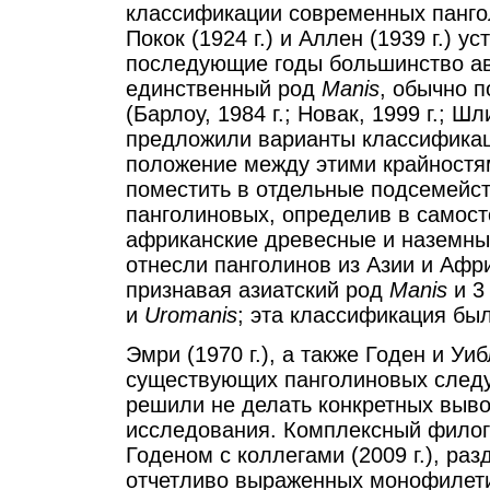
классификации современных пангол
Покок (1924 г.) и Аллен (1939 г.) 
последующие годы большинство ав
единственный род
Manis
, обычно 
(Барлоу, 1984 г.; Новак, 1999 г.; Шл
предложили варианты классифика
положение между этими крайностя
поместить в отдельные подсемейст
панголиновых, определив в самос
африканские древесные и наземные
отнесли панголинов из Азии и Афр
признавая азиатский род
Manis
и 3
и
Uromanis
; эта классификация был
Эмри (1970 г.), а также Годен и Уиб
существующих панголиновых следуе
решили не делать конкретных выво
исследования. Комплексный филог
Годеном с коллегами (2009 г.), ра
отчетливо выраженных монофилетич