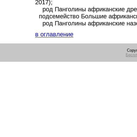
2017);
род Панголины африканские дре
подсемейство Большие африканск
род Панголины африканские наз
в оглавление
Copyr
Беспл