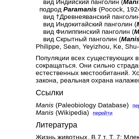
вид Индийский панголин (
Mani
подрод
Paramanis
(Pocock, 192
вид †Древнеяванский панголин
вид Индокитайский панголин (
вид Филиппинский панголин (
M
вид Скрытный панголин (
Manis
Philippe, Sean, Yeyizhou, Ke, Sh
Популяции всех существующих в
сокращаться. Они сильно страда
естественных местообитаний. Хо
закона, реальная охрана налаже
Ссылки
Manis
(Paleobiology Database)
пе
Manis
(Wikipedia)
перейти
Литература
Жизнь животных. В 7 т. Т. 7: Мле