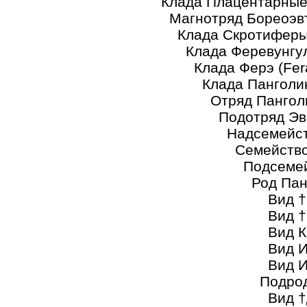
Клада Плацентарные (Pla
Магнотряд Бореоэвтерии 
Клада Скротиферы (Scr
Клада Феревунгуляты (
Клада Ферэ (Fera
Клада Панголиноподоб
Отряд Панголины (P
Подотряд Эвфолидоты
Надсемейство Мано
Семейство Панголин
Подсемейство Азиатс
Род Панголины а
Вид †Венгерский
Вид †Панголин Л
Вид Китайский п
Вид Индо-бирманс
Вид Индийский 
Подро
Вид †Древнеяванс