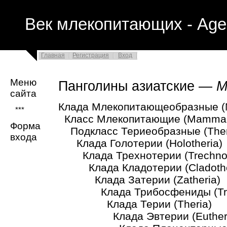
Век млекопитающих - Age
Главная
Регистрация
Вход
Меню
Панголины азиатские —
M
сайта
Клада Млекопитающеобразные (
***
Класс Млекопитающие (Mammal
Форма
Подкласс Териеобразные (Theri
входа
Клада Голотерии (Holotheria)
Клада Трехнотерии (Trechnot
Клада Кладотерии (Cladothe
Клада Затерии (Zatheria)
Клада Трибосфениды (Trib
Клада Терии (Theria)
Клада Эвтерии (Eutheri