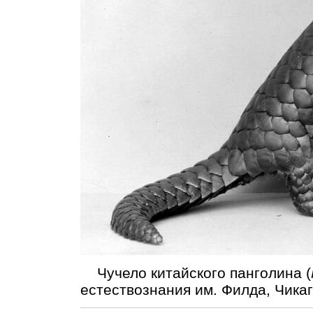
Чучело китайского панголина (
естествознания им. Филда, Чикаг