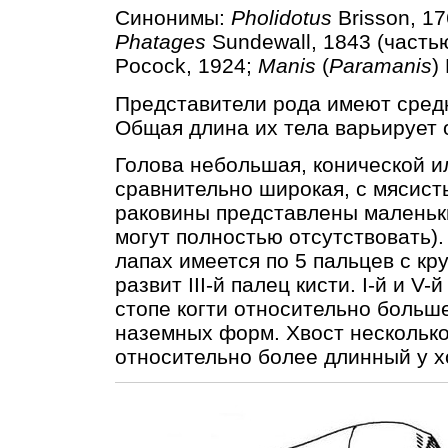
Синонимы:
Pholidotus
Brisson, 17
Phatages
Sundewall, 1843 (часть
Pocock, 1924;
Manis
(
Paramanis
)
Представители рода имеют сред
Общая длина их тела варьирует от
Голова небольшая, конической 
сравнительно широкая, с мясист
раковины представлены маленьк
могут полностью отсутствовать)
лапах имеется по 5 пальцев с кр
развит III-й палец кисти. I-й и 
стопе когти относительно больш
наземных форм. Хвост несколько
относительно более длинный у 