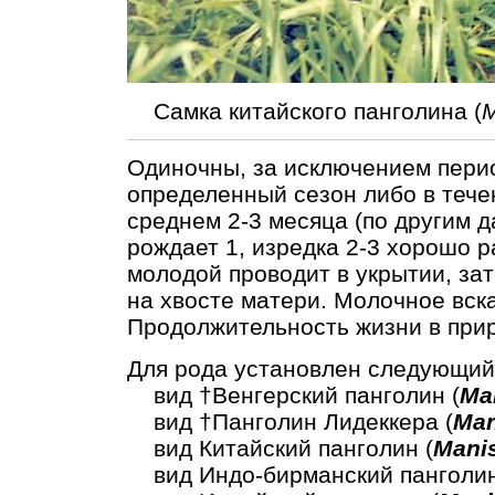
Самка китайского панголина (
M
Одиночны, за исключением пери
определенный сезон либо в тече
среднем 2-3 месяца (по другим д
рождает 1, изредка 2-3 хорошо 
молодой проводит в укрытии, за
на хвосте матери. Молочное вск
Продолжительность жизни в прир
Для рода установлен следующий
вид †Венгерский панголин (
Ma
вид †Панголин Лидеккера (
Man
вид Китайский панголин (
Manis
вид Индо-бирманский панголин