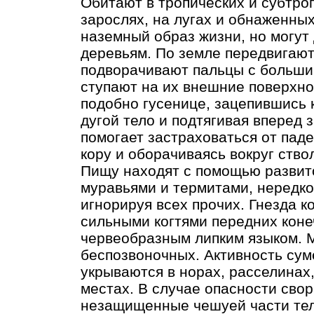
Обитают в тропических и субтро
зарослях, на лугах и обнаженны
наземный образ жизни, но могут 
деревьям. По земле передвигают
подворачивают пальцы с большим
ступают на их внешние поверхно
подобно гусенице, зацепившись 
дугой тело и подтягивая вперед 
помогает застраховаться от пад
кору и оборачиваясь вокруг ство
Пищу находят с помощью развито
муравьями и термитами, нередко
игнорируя всех прочих. Гнезда 
сильными когтями передних коне
червеобразным липким языком. М
беспозвоночных. Активность суме
укрываются в норах, расселинах
местах. В случае опасности сво
незащищенные чешуей части те