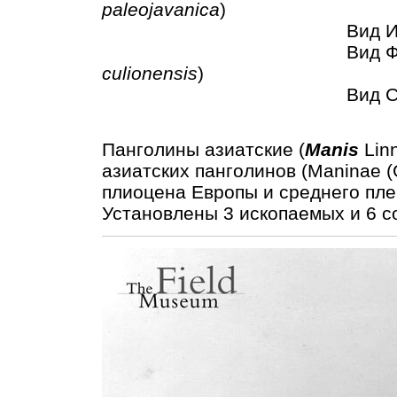
paleojavanica
)
Вид Индокитайски
Вид Филиппински
culionensis
)
Вид Скрытный п
Панголины азиатские (
Manis
Lin
азиатских панголинов (Maninae (
плиоцена Европы и среднего пле
Установлены 3 ископаемых и 6 с