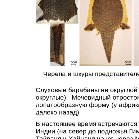
Черепа и шкуры представител
Слуховые барабаны не округлой
округлые). Мечевидный отросто
лопатообразную форму (у африка
далеко назад).
В настоящее время встречаются
Индии (на север до подножья Гим
Тайваня и Хайнаня на юг через 