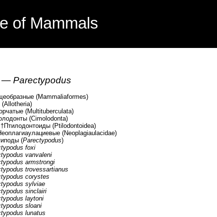
e of Mammals
ы —
Parectypodus
еобразные (Mammaliaformes)
Allotheria)
атые (Multituberculata)
донты (Cimolodonta)
илодонтоиды (Ptilodontoidea)
агиаулациевые (Neoplagiaulacidae)
оды (
Parectypodus
)
typodus foxi
typodus vanvaleni
typodus armstrongi
typodus trovessartianus
typodus corystes
typodus sylviae
typodus sinclairi
typodus laytoni
typodus sloani
typodus lunatus