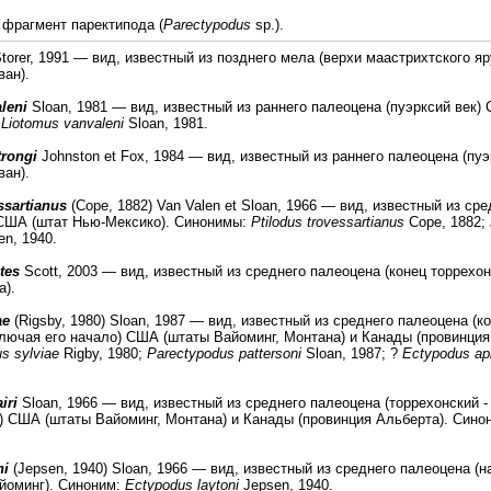
рагмент паректипода (
Parectypodus
sp.).
torer, 1991 — вид, известный из позднего мела (верхи маастрихтского я
ван).
leni
Sloan, 1981 — вид, известный из раннего палеоцена (пуэрксий век)
:
Liotomus vanvaleni
Sloan, 1981.
rongi
Johnston et Fox, 1984 — вид, известный из раннего палеоцена (пуэ
ван).
ssartianus
(Cope, 1882) Van Valen et Sloan, 1966 — вид, известный из ср
 США (штат Нью-Мексико). Синонимы:
Ptilodus trovessartianus
Cope, 1882;
n, 1940.
tes
Scott, 2003 — вид, известный из среднего палеоцена (конец торрехон
а).
ae
(Rigsby, 1980) Sloan, 1987 — вид, известный из среднего палеоцена (ко
лючая его начало) США (штаты Вайоминг, Монтана) и Канады (провинция
s sylviae
Rigby, 1980;
Parectypodus pattersoni
Sloan, 1987; ?
Ectypodus ap
iri
Sloan, 1966 — вид, известный из среднего палеоцена (торрехонский -
) США (штаты Вайоминг, Монтана) и Канады (провинция Альберта). Сино
ni
(Jepsen, 1940) Sloan, 1966 — вид, известный из среднего палеоцена (
йоминг). Синоним:
Ectypodus laytoni
Jepsen, 1940.