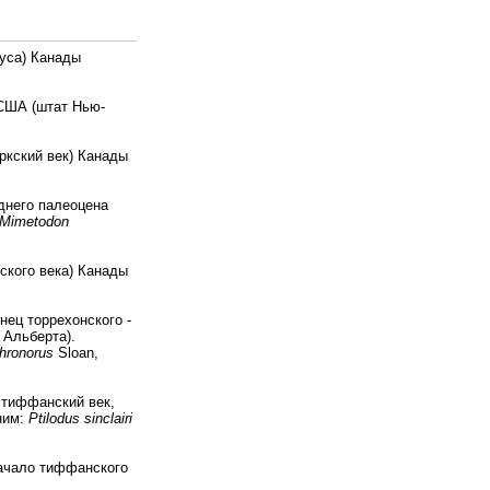
руса) Канады
 США (штат Нью-
ркский век) Канады
еднего палеоцена
Mimetodon
ского века) Канады
нец торрехонского -
 Альберта).
hronorus
Sloan,
 тиффанский век,
ним:
Ptilodus sinclairi
начало тиффанского