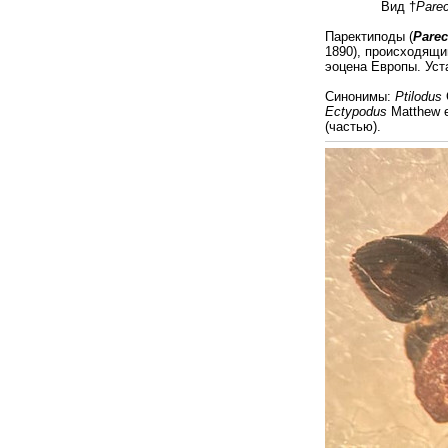
Вид †
Pare
Паректиподы (
Parec
1890), происходящи
эоцена Европы. Уст
Синонимы:
Ptilodus
Ectypodus
Matthew e
(частью).