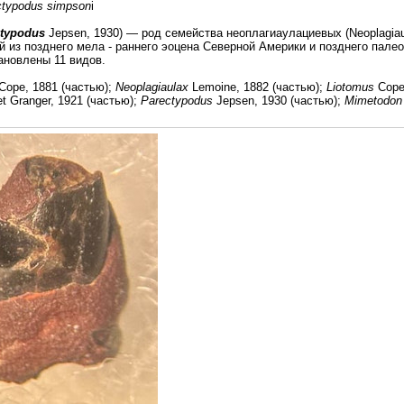
ctypodus simpson
i
typodus
Jepsen, 1930) — род семейства неоплагиаулациевых (Neoplagiau
й из позднего мела - раннего эоцена Северной Америки и позднего палео
ановлены 11 видов.
Cope, 1881 (частью);
Neoplagiaulax
Lemoine, 1882 (частью);
Liotomus
Cope,
t Granger, 1921 (частью);
Parectypodus
Jepsen, 1930 (частью);
Mimetodon