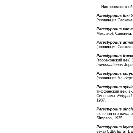
Нижнечелюстной ф
Parectypodus foxi
S
(провинция Саскаче
Parectypodus vanva
Мексико). Синоним
Parectypodus armst
(провинция Саскаче
Parectypodus trove
(торрехонский век)
trovessartianus
Jepse
Parectypodus corys
(провинция Альберт
Parectypodus sylvi
тиффанский век, вк
Синонимы:
Ectypodu
1987.
Parectypodus sincla
включая его начало
Simpson, 1935.
Parectypodus layto
века) США (штат Ва