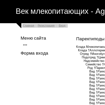
Век млекопитающих - Ag
Главная
Регистрация
Вход
Меню сайта
Паректипод
***
Клада Млекопитающ
Клада †Аллотерии (
Форма входа
Отряд †Многобугорч
Подотряд †Цимоло
Надсемейство †Пт
Семейство †Неопл
Род †Паректип
Вид †
Parec
Вид †
Parec
Вид †
Parec
Вид †
Parec
Вид †
Parec
Вид †
Parec
Вид †
Parec
Вид †
Parec
Вид †
Parec
Вид †
Parec