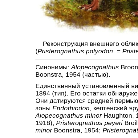
Реконструкция внешнего облика
(
Pristerognathus polyodon
, =
Prist
Синонимы:
Alopecognathus
Broom
Boonstra, 1954 (частью).
Единственный установленный в
1894 (тип). Его остатки обнаруж
Они датируются средней пермью
зоны
Endothiodon
, кептенский яр
Alopecognathus minor
Haughton, 
1918);
Pristerognathus peyeri
Broil
minor
Boonstra, 1954;
Pristerogna