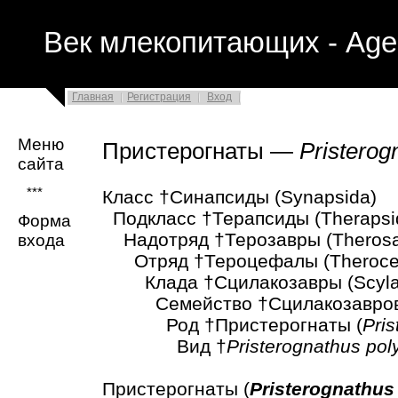
Век млекопитающих - Age
Главная
Регистрация
Вход
Меню
Пристерогнаты —
Pristerog
сайта
***
Класс †Синапсиды (Synapsida)
Подкласс †Терапсиды (Therapsi
Форма
Надотряд †Терозавры (Therosa
входа
Отряд †Тероцефалы (Therocep
Клада †Сцилакозавры (Scylac
Семейство †Сцилакозавровые
Род †Пристерогнаты (
Pri
Вид †
Pristerognathus po
Пристерогнаты (
Pristerognathus