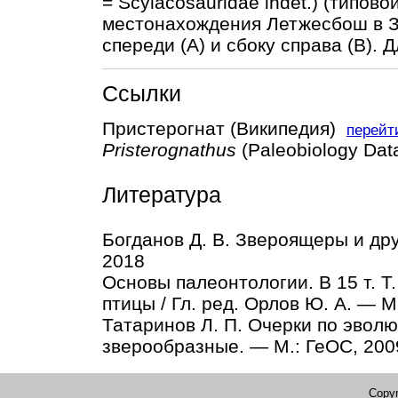
= Scylacosauridae indet.) (типов
местонахождения Летжесбош в З
спереди (А) и сбоку справа (В).
Ссылки
Пристерогнат (Википедия)
перейт
Pristerognathus
(Paleobiology Da
Литература
Богданов Д. В. Звероящеры и др
2018
Основы палеонтологии. В 15 т. 
птицы / Гл. ред. Орлов Ю. А. — М
Татаринов Л. П. Очерки по эвол
зверообразные. — М.: ГеОС, 200
Copyr