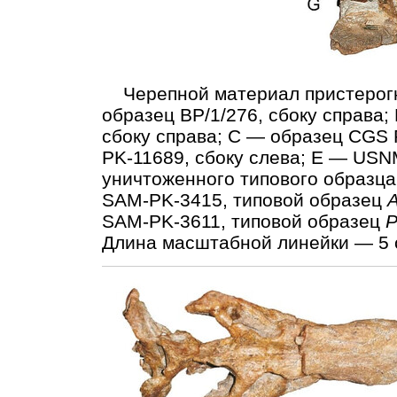
Черепной материал пристерогн
образец BP/1/276, сбоку справа
сбоку справа; C — образец CGS 
PK-11689, сбоку слева; E — USN
уничтоженного типового образц
SAM-PK-3415, типовой образец
A
SAM-PK-3611, типовой образец
P
Длина масштабной линейки — 5 