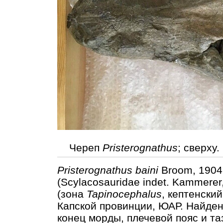
Череп
Pristerognathus
; сверху.
Pristerognathus baini
Broom, 1904
(Scylacosauridae indet. Kammere
(зона
Tapinocephalus
, кептенски
Капской провинции, ЮАР. Найде
конец морды, плечевой пояс и т