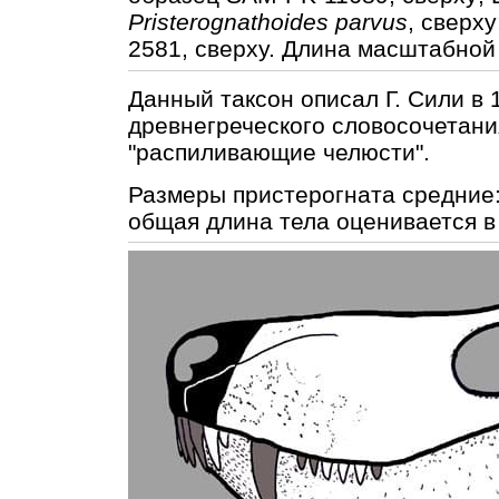
Pristerognathoides parvus
, сверх
2581, сверху. Длина масштабной
Данный таксон описал Г. Сили в 
древнегреческого словосочетания
"распиливающие челюсти".
Размеры пристерогната средние: 
общая длина тела оценивается в 