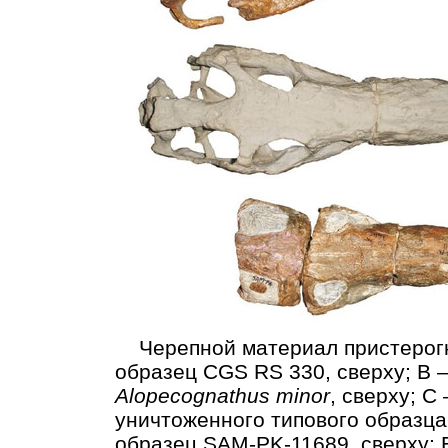
Черепной материал пристерогн
образец CGS RS 330, сверху; B 
Alopecognathus minor
, сверху; 
уничтоженного типового образц
образец SAM-PK-11689, сверху; 