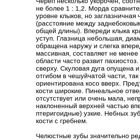
Череп несколько укорочен, соот
не более 1 : 1,2. Морда сравнит
уровне клыков, но заглазничная
(расстояние между заднебоковым
общей длины). Впереди клыка кр
уступ. Глазница небольшая, диа
обращена наружу и слегка впере
массивная, составляет не менее
области часто развит пахиостоз
сверху. Скуловая дуга опущена 
отгибом в чешуйчатой части, так
ориентирована косо вверх. Пред
кости широкие. Пинеальное отв
отсутствует или очень мала, не
наклоненный верхней частью вп
птеригоидные) узкие. Небных зуб
кости с гребнем.
Челюстные зубы значительно ре