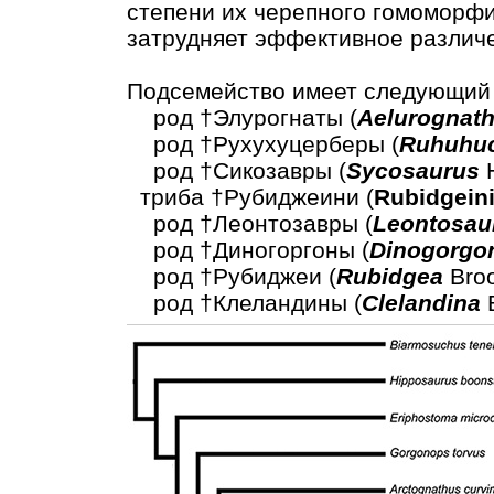
степени их черепного гомоморфи
затрудняет эффективное различе
Подсемейство имеет следующий 
род †Элурогнаты (
Aelurognat
род †Рухухуцерберы (
Ruhuhuc
род †Сикозавры (
Sycosaurus
H
триба †Рубиджеини (
Rubidgein
род †Леонтозавры (
Leontosau
род †Диногоргоны (
Dinogorgo
род †Рубиджеи (
Rubidgea
Broo
род †Клеландины (
Clelandina
B