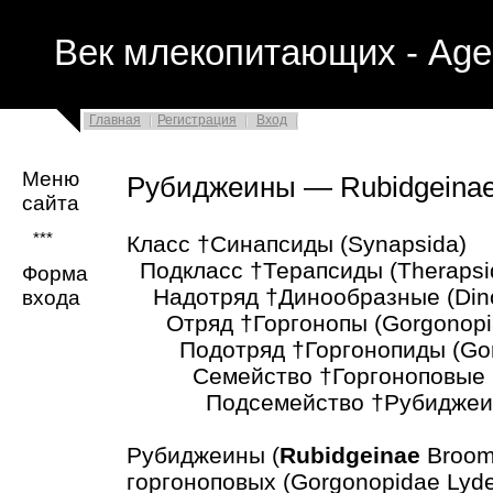
Век млекопитающих - Age
Главная
Регистрация
Вход
Меню
Рубиджеины — Rubidgeina
сайта
***
Класс †Синапсиды (Synapsida)
Подкласс †Терапсиды (Therapsi
Форма
Надотряд †Динообразные (Din
входа
Отряд †Горгонопы (Gorgonopi
Подотряд †Горгонопиды (Gor
Семейство †Горгоноповые (G
Подсемейство †Рубиджеины 
Рубиджеины (
Rubidgeinae
Broom
горгоноповых (Gorgonopidae Lyde