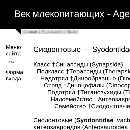
Век млекопитающих - Age
Главная
Регистрация
Вход
Меню
Сиодонтовые — Syodontida
сайта
***
Класс †Синапсиды (Synapsida)
Подкласс †Терапсиды (Therapsi
Форма
Надотряд †Динообразные (Din
входа
Отряд †Диноцефалы (Dinoceph
Подотряд †Титанозухиды (Tit
Надсемейство †Антеозавроид
Семейство †Сиодонтовые (S
Сиодонтовые (
Syodontidae
Ivach
антеозавроидов (Anteosauroidеа 