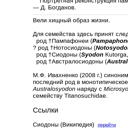
Портретная реконструкция пам
— Д. Богданов.
Вели хищный образ жизни.
Для семейства здесь принят сле
род †Пампафонеи (
Pampaphon
? род †Нотосиодоны (
Notosyodo
род †Cиодоны (
Syodon
Kutorga,
род †Австралосиодоны (
Austra
М.Ф. Ивахненко (2008 г.) синони
последний род в монотипическое
Australosyodon
наряду с
Microsy
семейству Titanosuchidae.
Ссылки
Сиодоны (Википедия)
перейти