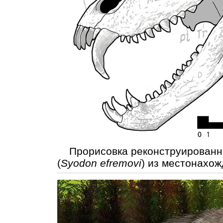
Прорисовка реконструированно
(
Syodon efremovi
) из местонахож